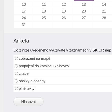
10
11
12
13
14
17
18
19
20
21
24
25
26
27
28
31
Anketa
Co z níže uvedeného využíváte v záznamech v SK ČR nejča
zobrazení na mapě
propojení do katalogu knihovny
citace
obálky a obsahy
plné texty