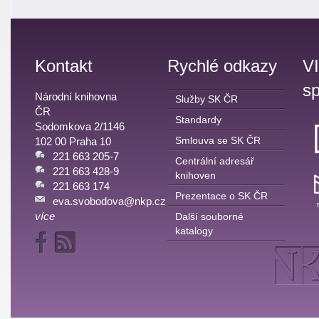
Kontakt
Rychlé odkazy
V
sp
Národní knihovna
Služby SK ČR
ČR
Standardy
Sodomkova 2/1146
Smlouva se SK ČR
102 00 Praha 10
221 663 205-7
Centrální adresář
221 663 428-9
knihoven
221 663 174
Prezentace o SK ČR
eva.svobodova@nkp.cz
více
Další souborné
katalogy