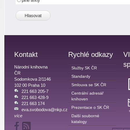
plné texty
Kontakt
Rychlé odkazy
V
sp
Národní knihovna
Služby SK ČR
ČR
Standardy
Sodomkova 2/1146
Smlouva se SK ČR
102 00 Praha 10
221 663 205-7
Centrální adresář
221 663 428-9
knihoven
221 663 174
Prezentace o SK ČR
eva.svobodova@nkp.cz
více
Další souborné
katalogy