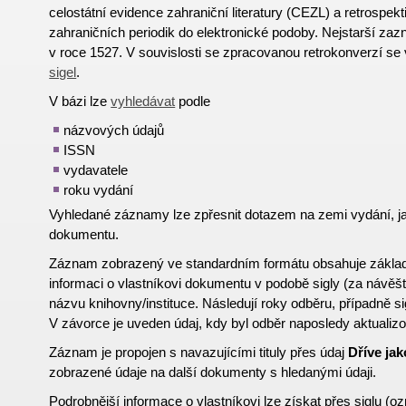
celostátní evidence zahraniční literatury (CEZL) a retrospekt
zahraničních periodik do elektronické podoby. Nejstarší z
v roce 1527. V souvislosti se zpracovanou retrokonverzí se
sigel
.
V bázi lze
vyhledávat
podle
názvových údajů
ISSN
vydavatele
roku vydání
Vyhledané záznamy lze zpřesnit dotazem na zemi vydání, 
dokumentu.
Záznam zobrazený ve standardním formátu obsahuje základní
informaci o vlastníkovi dokumentu v podobě sigly (za návě
názvu knihovny/instituce. Následují roky odběru, případně 
V závorce je uveden údaj, kdy byl odběr naposledy aktualiz
Záznam je propojen s navazujícími tituly přes údaj
Dříve jak
zobrazené údaje na další dokumenty s hledanými údaji.
Podrobnější informace o vlastníkovi lze získat přes
si
g
lu
(oz