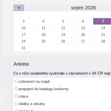
«
srpen 2026
3
4
5
6
7
10
11
12
13
14
17
18
19
20
21
24
25
26
27
28
31
Anketa
Co z níže uvedeného využíváte v záznamech v SK ČR nejča
zobrazení na mapě
propojení do katalogu knihovny
citace
obálky a obsahy