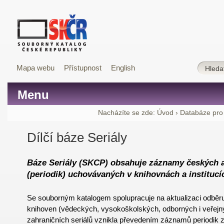
Mapa webu
Přístupnost
English
Menu
Nacházíte se zde:
Úvod
›
Databáze pro
Dílčí báze Seriály
Báze Seriály (SKCP) obsahuje záznamy českých a
(periodik) uchovávaných v knihovnách a institucí
Se souborným katalogem spolupracuje na aktualizaci odběru 
knihoven (vědeckých, vysokoškolských, odborných i veřejn
zahraničních seriálů vznikla převedením záznamů periodik z