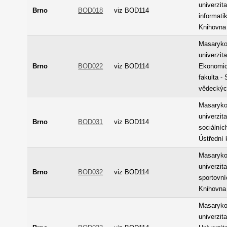
univerzita
Brno
BOD018
viz BOD114
informatik
Knihovna
Masaryk
univerzita
Brno
BOD022
viz BOD114
Ekonomic
fakulta -
vědeckýc
Masaryk
univerzita
Brno
BOD031
viz BOD114
sociálních
Ústřední 
Masaryk
univerzita
Brno
BOD032
viz BOD114
sportovní
Knihovna
Masaryk
univerzita