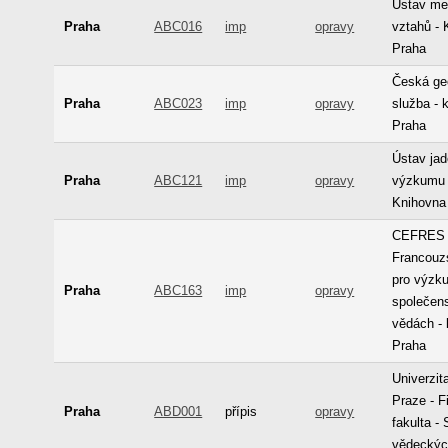
Ústav me
Praha
ABC016
imp
opravy
vztahů - 
Praha
Česká ge
Praha
ABC023
imp
opravy
služba - 
Praha
Ústav ja
Praha
ABC121
imp
opravy
výzkumu 
Knihovna
CEFRES 
Francouz
pro výzk
Praha
ABC163
imp
opravy
společen
vědách -
Praha
Univerzit
Praze - F
Praha
ABD001
přípis
opravy
fakulta -
vědeckýc