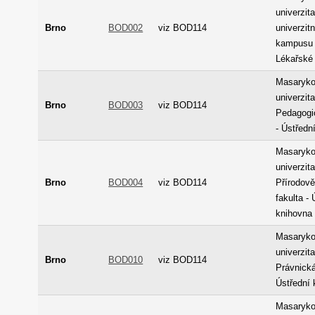
univerzit
Brno
BOD002
viz BOD114
univerzit
kampusu 
Lékařské
Masaryk
univerzita
Brno
BOD003
viz BOD114
Pedagogi
- Ústředn
Masaryk
univerzita
Brno
BOD004
viz BOD114
Přírodov
fakulta - 
knihovna
Masaryk
univerzita
Brno
BOD010
viz BOD114
Právnická
Ústřední 
Masaryk