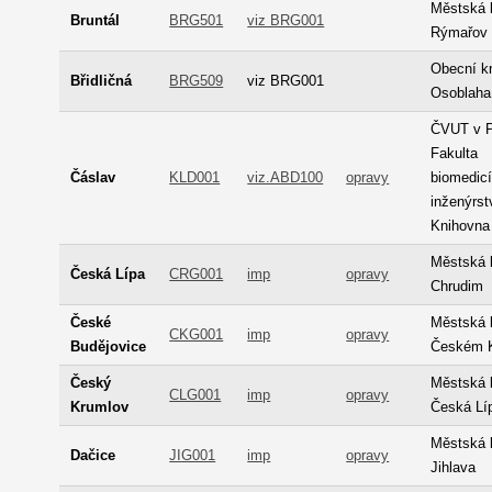
Městská 
Bruntál
BRG501
viz BRG001
Rýmařov
Obecní k
Břidličná
BRG509
viz BRG001
Osoblaha
ČVUT v P
Fakulta
Čáslav
KLD001
viz.ABD100
opravy
biomedic
inženýrstv
Knihovna
Městská 
Česká Lípa
CRG001
imp
opravy
Chrudim
České
Městská 
CKG001
imp
opravy
Budějovice
Českém 
Český
Městská 
CLG001
imp
opravy
Krumlov
Česká Lí
Městská 
Dačice
JIG001
imp
opravy
Jihlava