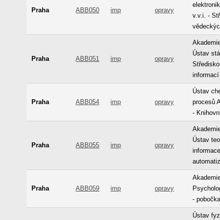
elektroni
Praha
ABB050
imp
opravy
v.v.i. - S
vědeckýc
Akademie
Ústav stá
Praha
ABB051
imp
opravy
Středisk
informací
Ústav ch
Praha
ABB054
imp
opravy
procesů A
- Knihov
Akademie
Ústav teo
Praha
ABB055
imp
opravy
informace
automati
Akademie
Praha
ABB059
imp
opravy
Psycholo
- pobočk
Ústav fyz