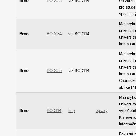
Brno
BOD033
viz BOD114
Univerzit
pro stude
specifick
Masaryk
univerzit
Brno
BOD034
viz BOD114
univerzit
kampusu
Masaryk
univerzit
univerzit
Brno
BOD035
viz BOD114
kampusu 
Chemicko
sbírka P
Masaryk
univerzit
Brno
BOD114
imp
opravy
výpočetní
Knihovni
informač
Fakultní