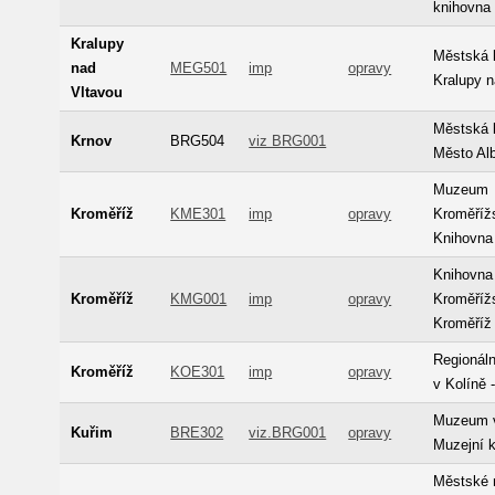
knihovna
Kralupy
Městská 
nad
MEG501
imp
opravy
Kralupy n
Vltavou
Městská 
Krnov
BRG504
viz BRG001
Město Alb
Muzeum
Kroměříž
KME301
imp
opravy
Kroměříž
Knihovna
Knihovna
Kroměříž
KMG001
imp
opravy
Kroměříž
Kroměříž
Regionál
Kroměříž
KOE301
imp
opravy
v Kolíně 
Muzeum v
Kuřim
BRE302
viz.BRG001
opravy
Muzejní 
Městské