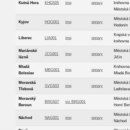
Kutná Hora
KHG505
imp
opravy
knihovna 
Městská 
Městská 
Kyjov
HOG001
imp
opravy
Hodonín
Krajská 
Liberec
LIA001
imp
opravy
knihovna 
Mariánské
Městská 
JCG001
imp
opravy
lázně
Jičín
Mladá
Knihovna
MBG001
imp
opravy
Boleslav
Mladá Bo
Moravská
Městská 
SVG503
imp
opravy
Třebová
Ladislav
Moravský
Městská 
BRG507
viz BRG001
Beroun
Horní Be
Městská 
Náchod
NAG001
imp
opravy
Náchod