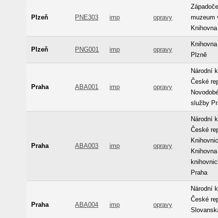
Západoč
Plzeň
PNE303
imp
opravy
muzeum v
Knihovna
Knihovna
Plzeň
PNG001
imp
opravy
Plzně
Národní 
České rep
Praha
ABA001
imp
opravy
Novodobé
služby P
Národní 
České rep
Knihovnick
Praha
ABA003
imp
opravy
Knihovna
knihovnic
Praha
Národní 
České rep
Praha
ABA004
imp
opravy
Slovansk