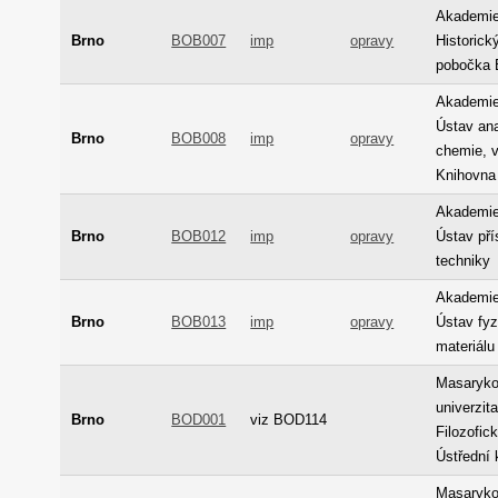
Akademie
Brno
BOB007
imp
opravy
Historick
pobočka 
Akademie
Ústav ana
Brno
BOB008
imp
opravy
chemie, v.
Knihovna
Akademie
Brno
BOB012
imp
opravy
Ústav pří
techniky
Akademie
Brno
BOB013
imp
opravy
Ústav fyz
materiálu
Masaryk
univerzita
Brno
BOD001
viz BOD114
Filozofick
Ústřední 
Masaryk