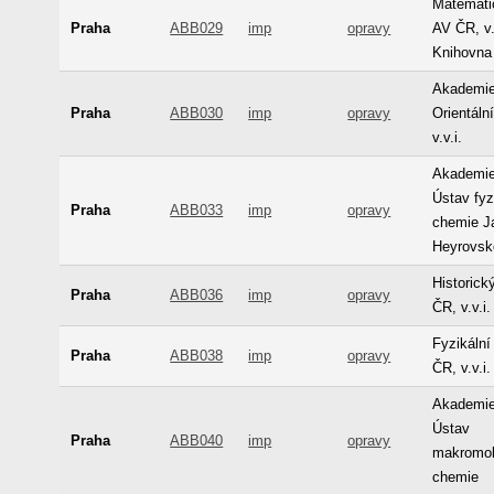
Matemati
Praha
ABB029
imp
opravy
AV ČR, v.v
Knihovna
Akademie
Praha
ABB030
imp
opravy
Orientáln
v.v.i.
Akademie
Ústav fyz
Praha
ABB033
imp
opravy
chemie J
Heyrovsk
Historick
Praha
ABB036
imp
opravy
ČR, v.v.i
Fyzikální
Praha
ABB038
imp
opravy
ČR, v.v.i
Akademie
Ústav
Praha
ABB040
imp
opravy
makromol
chemie