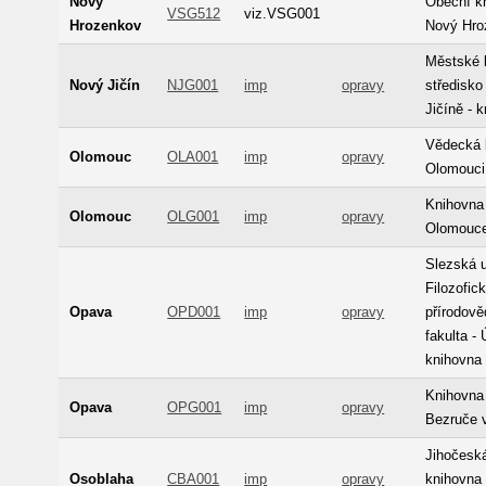
Nový
Obecní k
VSG512
viz.VSG001
Hrozenkov
Nový Hro
Městské k
Nový Jičín
NJG001
imp
opravy
středisk
Jičíně - 
Vědecká 
Olomouc
OLA001
imp
opravy
Olomouci
Knihovna
Olomouc
OLG001
imp
opravy
Olomouc
Slezská u
Filozofic
Opava
OPD001
imp
opravy
přírodov
fakulta - 
knihovna
Knihovna
Opava
OPG001
imp
opravy
Bezruče 
Jihočesk
Osoblaha
CBA001
imp
opravy
knihovna