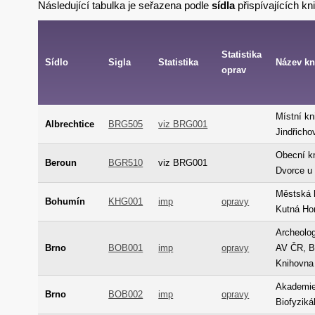
Následující tabulka je seřazena podle
sídla
přispívajících kn
Statistika
Sídlo
Sigla
Statistika
Název k
oprav
Místní k
Albrechtice
BRG505
viz BRG001
Jindřicho
Obecní k
Beroun
BGR510
viz BRG001
Dvorce u 
Městská 
Bohumín
KHG001
imp
opravy
Kutná Ho
Archeolo
Brno
BOB001
imp
opravy
AV ČR, Brn
Knihovna
Akademie
Brno
BOB002
imp
opravy
Biofyziká