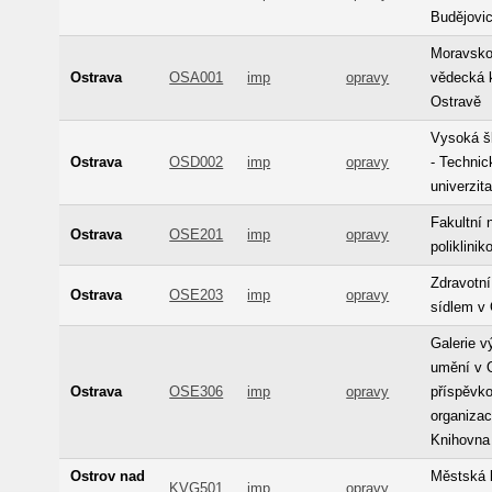
Budějovi
Moravsko
Ostrava
OSA001
imp
opravy
vědecká 
Ostravě
Vysoká š
Ostrava
OSD002
imp
opravy
- Technic
univerzit
Fakultní
Ostrava
OSE201
imp
opravy
poliklini
Zdravotní
Ostrava
OSE203
imp
opravy
sídlem v
Galerie v
umění v 
Ostrava
OSE306
imp
opravy
příspěvk
organizac
Knihovna
Ostrov nad
Městská 
KVG501
imp
opravy