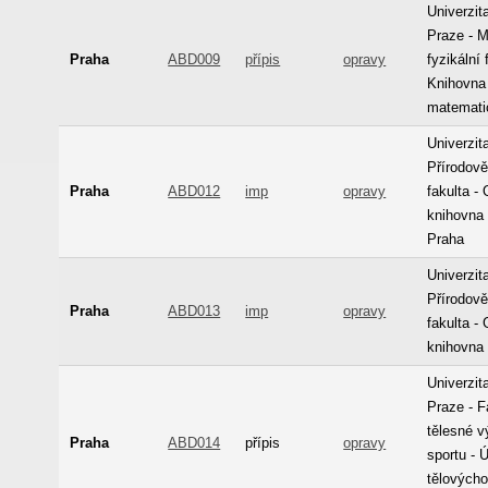
Univerzit
Praze - 
Praha
ABD009
přípis
opravy
fyzikální 
Knihovna
matemati
Univerzit
Přírodov
Praha
ABD012
imp
opravy
fakulta -
knihovna
Praha
Univerzit
Přírodov
Praha
ABD013
imp
opravy
fakulta -
knihovna
Univerzit
Praze - F
tělesné 
Praha
ABD014
přípis
opravy
sportu - 
tělových