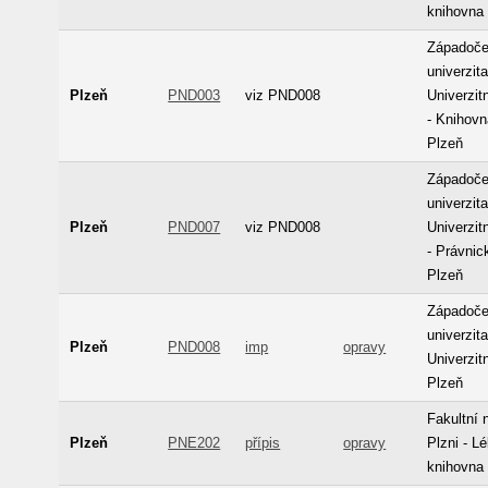
knihovna
Západoč
univerzita
Plzeň
PND003
viz PND008
Univerzit
- Knihov
Plzeň
Západoč
univerzita
Plzeň
PND007
viz PND008
Univerzit
- Právnic
Plzeň
Západoč
univerzita
Plzeň
PND008
imp
opravy
Univerzit
Plzeň
Fakultní
Plzeň
PNE202
přípis
opravy
Plzni - L
knihovna