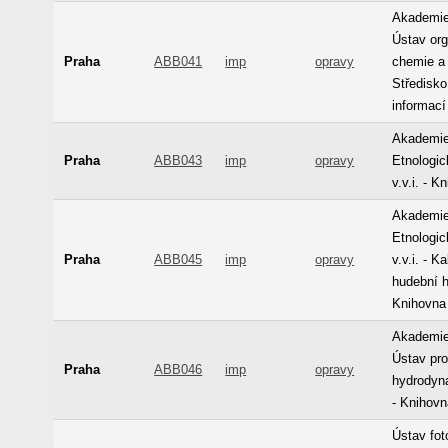
Akademie
Ústav or
Praha
ABB041
imp
opravy
chemie a
Středisk
informací
Akademie
Praha
ABB043
imp
opravy
Etnologic
v.v.i. - K
Akademie
Etnologic
Praha
ABB045
imp
opravy
v.v.i. - K
hudební hi
Knihovna
Akademie
Ústav pr
Praha
ABB046
imp
opravy
hydrodyna
- Knihov
Ústav fot