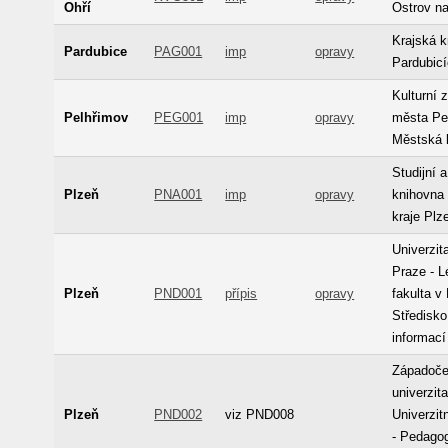
Ohří
Ostrov n
Krajská k
Pardubice
PAG001
imp
opravy
Pardubic
Kulturní 
Pelhřimov
PEG001
imp
opravy
města Pe
Městská 
Studijní 
Plzeň
PNA001
imp
opravy
knihovna
kraje Plz
Univerzit
Praze - L
Plzeň
PND001
přípis
opravy
fakulta v 
Středisk
informací
Západoč
univerzita
Plzeň
PND002
viz PND008
Univerzit
- Pedago