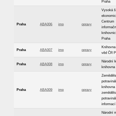
Praha
Vysoká š
ekonomic
Centrum
Praha
ABA006
imp
opravy
informačn
knihovni
Praha
Knihovna
Praha
ABA007
imp
opravy
věd ČR P
Národní l
Praha
ABA008
imp
opravy
knihovna
Zeměděls
potraviná
knihovna 
Praha
ABA009
imp
opravy
zeměděls
potraviná
informací
Národní 