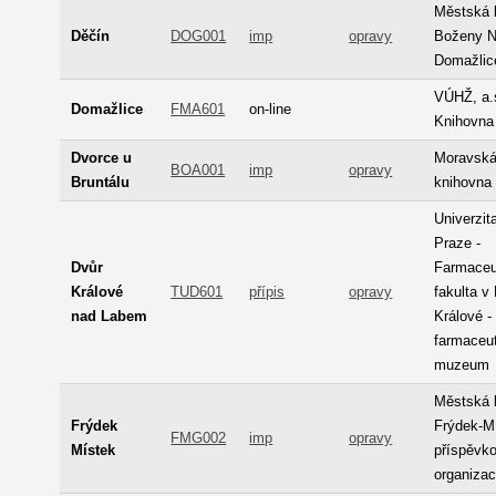
Městská 
Děčín
DOG001
imp
opravy
Boženy 
Domažlic
VÚHŽ, a.s
Domažlice
FMA601
on-line
Knihovna
Dvorce u
Moravsk
BOA001
imp
opravy
Bruntálu
knihovna
Univerzit
Praze -
Dvůr
Farmaceu
Králové
TUD601
přípis
opravy
fakulta v
nad Labem
Králové 
farmaceu
muzeum
Městská 
Frýdek
Frýdek-M
FMG002
imp
opravy
Místek
příspěvk
organiza