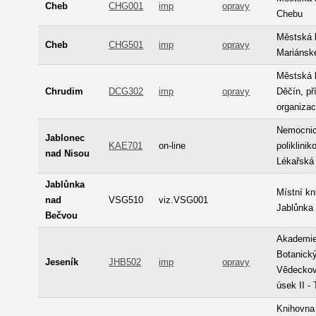
Cheb
CHG001
imp
opravy
Chebu
Městská 
Cheb
CHG501
imp
opravy
Mariánsk
Městská 
Chrudim
DCG302
imp
opravy
Děčín, p
organiza
Nemocnic
Jablonec
KAE701
on-line
poliklinik
nad Nisou
Lékařská
Jablůnka
Místní k
nad
VSG510
viz.VSG001
Jablůnka
Bečvou
Akademie
Botanický
Jeseník
JHB502
imp
opravy
Vědecko
úsek II -
Knihovna