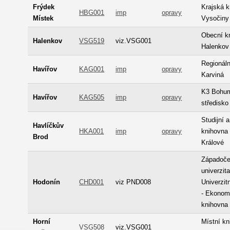
Frýdek
Krajská 
HBG001
imp
opravy
Místek
Vysočiny
Obecní k
Halenkov
VSG519
viz.VSG001
Halenkov
Regionáln
Havířov
KAG001
imp
opravy
Karviná
K3 Bohum
Havířov
KAG505
imp
opravy
středisko
Studijní 
Havlíčkův
HKA001
imp
opravy
knihovna 
Brod
Králové
Západoč
univerzita
Hodonín
CHD001
viz PND008
Univerzit
- Ekonom
knihovna
Horní
Místní k
VSG508
viz.VSG001