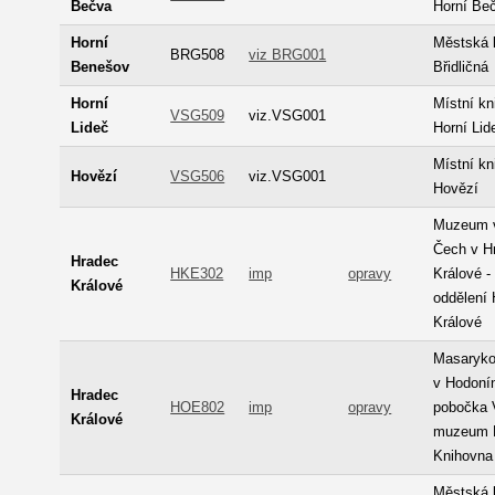
Bečva
Horní Be
Horní
Městská 
BRG508
viz BRG001
Benešov
Břidličná
Horní
Místní k
VSG509
viz.VSG001
Lideč
Horní Lid
Místní k
Hovězí
VSG506
viz.VSG001
Hovězí
Muzeum 
Čech v H
Hradec
HKE302
imp
opravy
Králové -
Králové
oddělení
Králové
Masaryk
v Hodonín
Hradec
HOE802
imp
opravy
pobočka 
Králové
muzeum K
Knihovna
Městská 