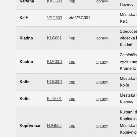
Karviná
KAG503
imp
opravy
Havířov
Městská 
Kelč
VSG503
viz.VSG001
Kelč
Středoče
Kladno
KLG001
imp
opravy
vědecká 
Kladně
Zeměděl
Kladno
KMC001
imp
opravy
výzkumný
Kroměříž
Městská 
Kolín
KOG001
imp
opravy
Kolín
Městská 
Kolín
KTG001
imp
opravy
Klatovy
Kulturní 
Kopřivnice
Kopřivnice
NJG505
imp
opravy
Městská 
Kopřivnic