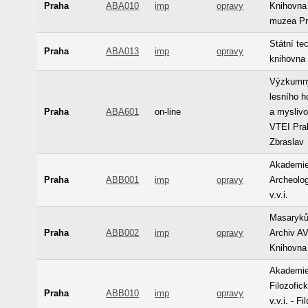
Praha
ABA010
imp
opravy
Knihovna
muzea P
Státní te
Praha
ABA013
imp
opravy
knihovna
Výzkumn
lesního h
Praha
ABA601
on-line
a myslivo
VTEI Pra
Zbraslav
Akademie
Praha
ABB001
imp
opravy
Archeolog
v.v.i.
Masaryků
Praha
ABB002
imp
opravy
Archiv AV 
Knihovna
Akademie
Filozofic
Praha
ABB010
imp
opravy
v.v.i. - F