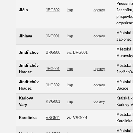
Priessnit
Jičín
JEG502
imp
opravy
Jeseníku
příspěvk
organiza
Městská 
Jihlava
JNG001
imp
opravy
Jablonec
Městská 
Jindřichov
BRG506
viz BRG001
Moravský
Jindřichův
Městská 
JHG001
imp
opravy
Hradec
Jindřichů
Jindřichův
Městská 
JHG502
imp
opravy
Hradec
Dačice
Karlovy
Krajská 
KVG001
imp
opravy
Vary
Karlovy V
Městská 
Karolinka
VSG511
viz.VSG001
Karolinka
Městská 