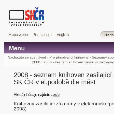
Mapa webu
Přístupnost
English
Menu
Nacházíte se zde:
Úvod
›
Pro přispívající knihovny
›
Seznamy spol
2008
›
2008 - seznam knihoven zasílající záznamy
2008 - seznam knihoven zasílajíc
SK ČR v el.podobě dle měst
Aktuální údaje najdete :
zde
Knihovny zasílající záznamy v elektronické p
2008)