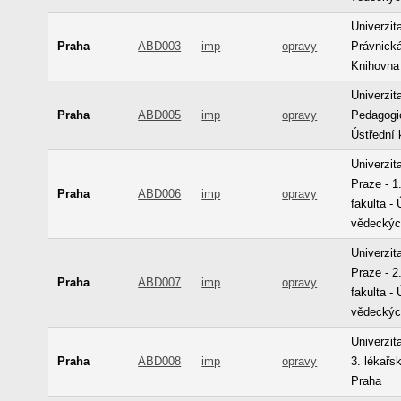
Univerzit
Praha
ABD003
imp
opravy
Právnická
Knihovna
Univerzit
Praha
ABD005
imp
opravy
Pedagogi
Ústřední 
Univerzit
Praze - 1
Praha
ABD006
imp
opravy
fakulta -
vědeckýc
Univerzit
Praze - 2
Praha
ABD007
imp
opravy
fakulta -
vědeckýc
Univerzit
Praha
ABD008
imp
opravy
3. lékařs
Praha