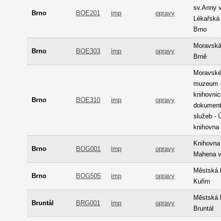
sv.Anny v
Brno
BOE201
imp
opravy
Lékařská
Brno
Moravská 
Brno
BOE303
imp
opravy
Brně
Moravsk
muzeum -
knihovni
Brno
BOE310
imp
opravy
dokument
služeb - 
knihovna
Knihovna 
Brno
BOG001
imp
opravy
Mahena v
Městská 
Brno
BOG505
imp
opravy
Kuřim
Městská 
Bruntál
BRG001
imp
opravy
Bruntál