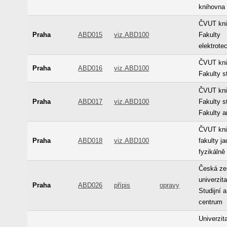
knihovna
ČVUT kn
Praha
ABD015
viz.ABD100
Fakulty
elektrote
ČVUT kn
Praha
ABD016
viz.ABD100
Fakulty st
ČVUT kn
Praha
ABD017
viz.ABD100
Fakulty s
Fakulty a
ČVUT kn
Praha
ABD018
viz.ABD100
fakulty j
fyzikálně
Česká ze
univerzit
Praha
ABD026
přípis
opravy
Studijní 
centrum
Univerzit