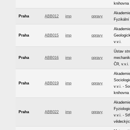
knihovna
Akademie
Praha
ABB012
imp
opravy
Fyzikální 
Akademie
Praha
ABB015
imp
opravy
Geologick
v.v.i.
Ústav str
Praha
ABB016
imp
opravy
mechanik
ČR, v.v.i
Akademie
Sociologi
Praha
ABB019
imp
opravy
v.v.i. - S
knihovna
Akademie
Fyziologi
Praha
ABB022
imp
opravy
v.v.i. - S
vědeckýc