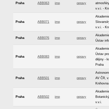
Praha
ABB063
imp
opravy
atmosfér
v.v.i. - K
Akademie
Praha
ABB071
imp
opravy
Slovansk
v.v.i. - K
Akademie
Praha
ABB076
imp
opravy
Ústav inf
Akademie
Ústav pr
Praha
ABB083
imp
opravy
dějiny - 
Praha
Astronom
Praha
ABB501
imp
opravy
AV ČR, v.v
Knihovna
Akademie
Praha
ABB502
imp
opravy
Botanický
v.v.i.