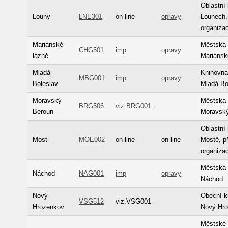
Oblastní
Louny
LNE301
on-line
opravy
Lounech,
organiza
Mariánské
Městská 
CHG501
imp
opravy
lázně
Mariánsk
Mladá
Knihovna
MBG001
imp
opravy
Boleslav
Mladá Bo
Moravský
Městská 
BRG506
viz BRG001
Beroun
Moravsk
Oblastní
Most
MOE002
on-line
on-line
Mostě, p
organiza
Městská 
Náchod
NAG001
imp
opravy
Náchod
Nový
Obecní k
VSG512
viz.VSG001
Hrozenkov
Nový Hr
Městské 