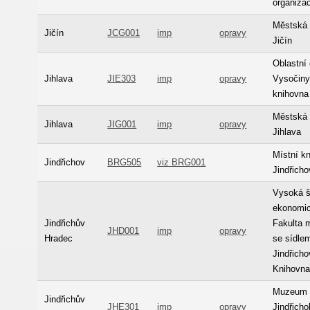
organiza
Městská 
Jičín
JCG001
imp
opravy
Jičín
Oblastní 
Jihlava
JIE303
imp
opravy
Vysočiny 
knihovna
Městská 
Jihlava
JIG001
imp
opravy
Jihlava
Místní k
Jindřichov
BRG505
viz BRG001
Jindřicho
Vysoká š
ekonomic
Jindřichův
Fakulta
JHD001
imp
opravy
Hradec
se sídle
Jindřicho
Knihovn
Muzeum
Jindřichův
JHE301
imp
opravy
Jindřicho