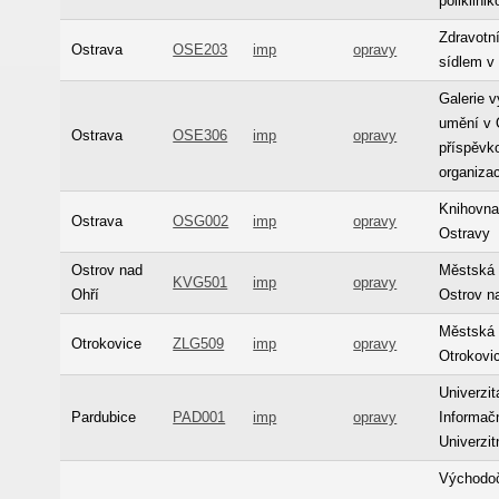
poliklini
Zdravotn
Ostrava
OSE203
imp
opravy
sídlem v
Galerie 
umění v 
Ostrava
OSE306
imp
opravy
příspěvk
organiza
Knihovna
Ostrava
OSG002
imp
opravy
Ostravy
Ostrov nad
Městská 
KVG501
imp
opravy
Ohří
Ostrov n
Městská 
Otrokovice
ZLG509
imp
opravy
Otrokovi
Univerzit
Pardubice
PAD001
imp
opravy
Informač
Univerzit
Východo