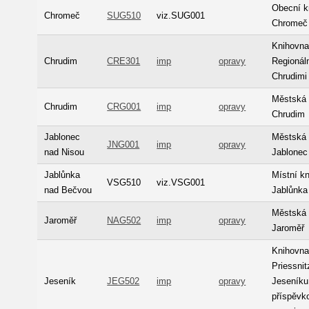
Obecní k
Chromeč
SUG510
viz.SUG001
Chromeč
Knihovn
Chrudim
CRE301
imp
opravy
Regionál
Chrudimi
Městská 
Chrudim
CRG001
imp
opravy
Chrudim
Jablonec
Městská 
JNG001
imp
opravy
nad Nisou
Jablonec
Jablůnka
Místní k
VSG510
viz.VSG001
nad Bečvou
Jablůnka
Městská 
Jaroměř
NAG502
imp
opravy
Jaroměř
Knihovna
Priessnit
Jeseník
JEG502
imp
opravy
Jeseníku
příspěvk