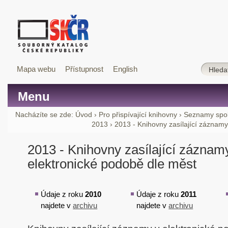
Mapa webu
Přístupnost
English
Menu
Nacházíte se zde:
Úvod
›
Pro přispívající knihovny
›
Seznamy spol
2013
›
2013 - Knihovny zasílající záznamy
2013 - Knihovny zasílající záznam
elektronické podobě dle měst
Údaje z roku
2010
Údaje z roku
2011
najdete v
archivu
najdete v
archivu