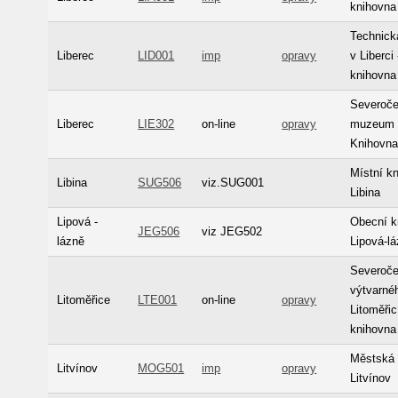
knihovna 
Technická
Liberec
LID001
imp
opravy
v Liberci 
knihovna
Severoč
Liberec
LIE302
on-line
opravy
muzeum v
Knihovn
Místní k
Libina
SUG506
viz.SUG001
Libina
Lipová -
Obecní k
JEG506
viz JEG502
lázně
Lipová-l
Severoče
výtvarné
Litoměřice
LTE001
on-line
opravy
Litoměřic
knihovna
Městská 
Litvínov
MOG501
imp
opravy
Litvínov