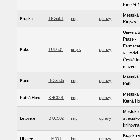
Kroměříž
Městská 
Krupka
TPG501
imp
opravy
Krupka
Univerzit
Praze -
Farmaceu
Kuks
TUD601
přípis
opravy
v Hradci 
České fa
muzeum
Městská 
Kuřim
BOG505
imp
opravy
Kuřim
Městská 
Kutná Hora
KHG001
imp
opravy
Kutná Ho
Městské 
Letovice
BKG502
imp
opravy
středisko
knihovna
Krajská 
Liberec
LIA001
imp
opravy