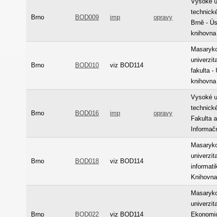
Vysoké u
technick
Brno
BOD009
imp
opravy
Brně - Ús
knihovna
Masaryk
univerzit
Brno
BOD010
viz BOD114
fakulta -
knihovna
Vysoké u
technické
Brno
BOD016
imp
opravy
Fakulta a
Informač
Masaryk
univerzit
Brno
BOD018
viz BOD114
informati
Knihovn
Masaryk
univerzita
Brno
BOD022
viz BOD114
Ekonomic