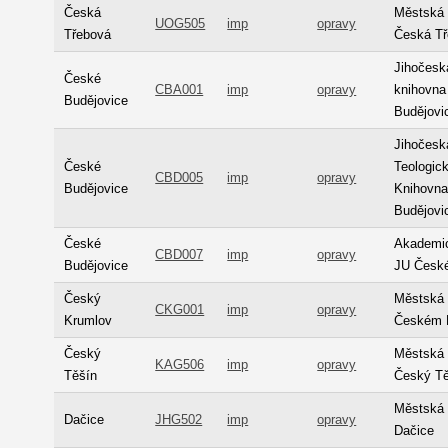
Česká
Městská 
UOG505
imp
opravy
Třebová
Česká T
Jihočesk
České
CBA001
imp
opravy
knihovna
Budějovice
Budějovi
Jihočeská
České
Teologick
CBD005
imp
opravy
Budějovice
Knihovn
Budějovi
České
Akademi
CBD007
imp
opravy
Budějovice
JU České
Český
Městská 
CKG001
imp
opravy
Krumlov
Českém 
Český
Městská 
KAG506
imp
opravy
Těšín
Český T
Městská 
Dačice
JHG502
imp
opravy
Dačice