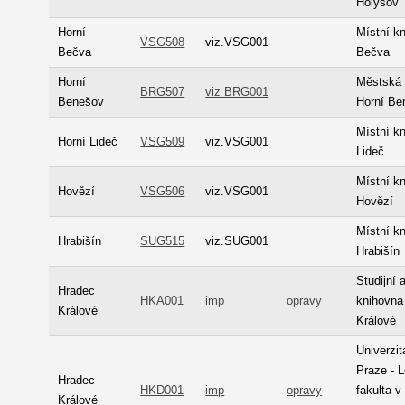
Holýšov
Horní
Místní k
VSG508
viz.VSG001
Bečva
Bečva
Horní
Městská 
BRG507
viz BRG001
Benešov
Horní Be
Místní k
Horní Lideč
VSG509
viz.VSG001
Lideč
Místní k
Hovězí
VSG506
viz.VSG001
Hovězí
Místní k
Hrabišín
SUG515
viz.SUG001
Hrabišín
Studijní
Hradec
HKA001
imp
opravy
knihovna
Králové
Králové
Univerzit
Praze - 
Hradec
HKD001
imp
opravy
fakulta v
Králové