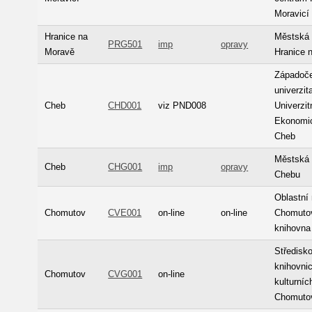
Moravicí
Hranice na
Městská 
PRG501
imp
opravy
Moravě
Hranice 
Západoč
univerzita
Cheb
CHD001
viz PND008
Univerzit
Ekonomi
Cheb
Městská 
Cheb
CHG001
imp
opravy
Chebu
Oblastn
Chomutov
CVE001
on-line
on-line
Chomutov
knihovna
Středisk
knihovni
Chomutov
CVG001
on-line
kulturníc
Chomuto