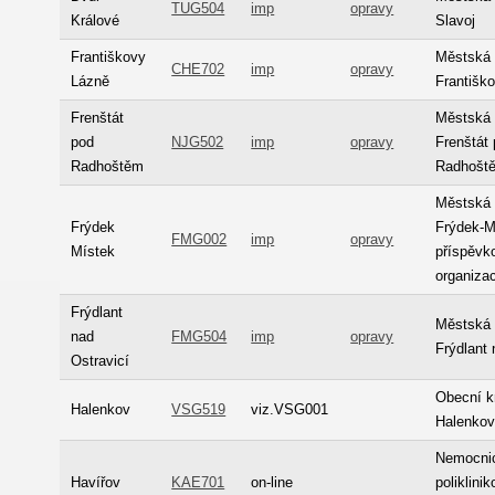
TUG504
imp
opravy
Králové
Slavoj
Františkovy
Městská 
CHE702
imp
opravy
Lázně
Františk
Frenštát
Městská 
pod
NJG502
imp
opravy
Frenštát
Radhoštěm
Radhošt
Městská 
Frýdek
Frýdek-M
FMG002
imp
opravy
Místek
příspěvk
organiza
Frýdlant
Městská 
nad
FMG504
imp
opravy
Frýdlant 
Ostravicí
Obecní k
Halenkov
VSG519
viz.VSG001
Halenko
Nemocni
Havířov
KAE701
on-line
poliklini