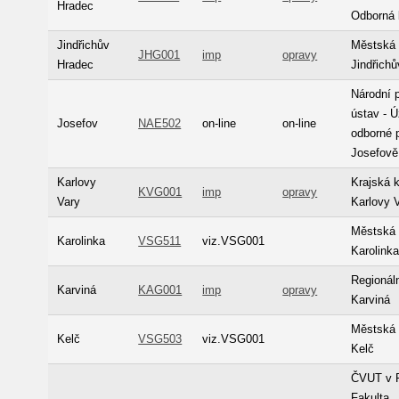
Hradec
Odborná 
Jindřichův
Městská 
JHG001
imp
opravy
Hradec
Jindřich
Národní 
ústav - 
Josefov
NAE502
on-line
on-line
odborné 
Josefově
Karlovy
Krajská 
KVG001
imp
opravy
Vary
Karlovy 
Městská 
Karolinka
VSG511
viz.VSG001
Karolink
Regionál
Karviná
KAG001
imp
opravy
Karviná
Městská 
Kelč
VSG503
viz.VSG001
Kelč
ČVUT v P
Fakulta