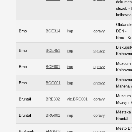
dokumen
služeb - 
knihovna
Občanské
Brno
BOE314
imp
opravy
DEN -
Brno - K
Biskupst
Brno
BOE451
imp
opravy
Knihovn
Muzeum 
Brno
BOE801
imp
opravy
Knihovn
Knihovna
Brno
BOG001
imp
opravy
Mahena 
Muzeum v
Bruntál
BRE302
viz.BRG001
opravy
Muzejní 
Městská 
Bruntál
BRG001
imp
opravy
Bruntál
Město Br
Brušperk
FMG508
imp
opravy