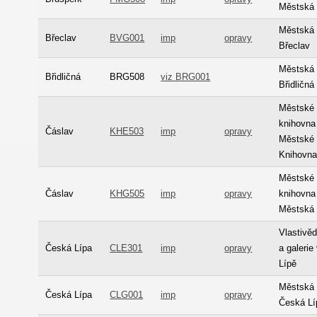
Městská 
Městská 
Břeclav
BVG001
imp
opravy
Břeclav
Městská 
Břidličná
BRG508
viz BRG001
Břidličná
Městské
knihovna
Čáslav
KHE503
imp
opravy
Městské
Knihovn
Městské
Čáslav
KHG505
imp
opravy
knihovna
Městská 
Vlastiv
Česká Lípa
CLE301
imp
opravy
a galerie
Lípě
Městská 
Česká Lípa
CLG001
imp
opravy
Česká Lí