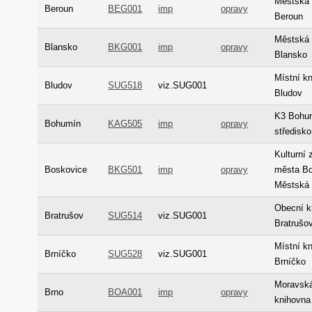
Městská 
Beroun
BEG001
imp
opravy
Beroun
Městská 
Blansko
BKG001
imp
opravy
Blansko
Místní k
Bludov
SUG518
viz.SUG001
Bludov
K3 Bohum
Bohumín
KAG505
imp
opravy
středisk
Kulturní 
Boskovice
BKG501
imp
opravy
města Bo
Městská 
Obecní k
Bratrušov
SUG514
viz.SUG001
Bratrušo
Místní k
Brníčko
SUG528
viz.SUG001
Brníčko
Moravsk
Brno
BOA001
imp
opravy
knihovna