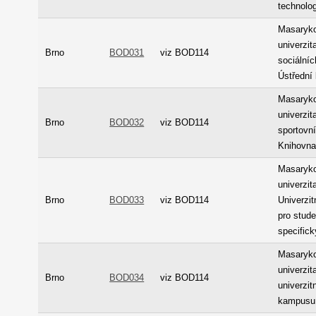
technolog
Masaryk
univerzit
Brno
BOD031
viz BOD114
sociálníc
Ústřední
Masaryk
univerzit
Brno
BOD032
viz BOD114
sportovní
Knihovn
Masaryk
univerzita
Brno
BOD033
viz BOD114
Univerzit
pro stud
specific
Masaryk
univerzit
Brno
BOD034
viz BOD114
univerzit
kampusu