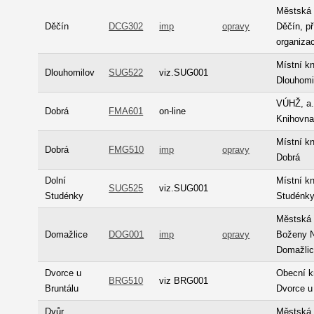
Městská 
Děčín
DCG302
imp
opravy
Děčín, p
organiza
Místní k
Dlouhomilov
SUG522
viz.SUG001
Dlouhomi
VÚHŽ, a.
Dobrá
FMA601
on-line
Knihovn
Místní k
Dobrá
FMG510
imp
opravy
Dobrá
Dolní
Místní k
SUG525
viz.SUG001
Studénky
Studénk
Městská 
Domažlice
DOG001
imp
opravy
Boženy 
Domažli
Dvorce u
Obecní k
BRG510
viz BRG001
Bruntálu
Dvorce u
Dvůr
Městská 