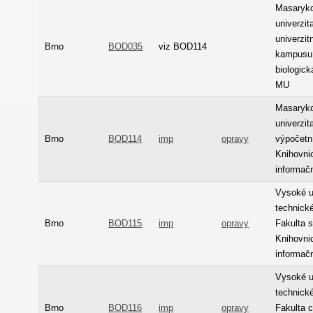
Masaryk
univerzit
univerzit
Brno
BOD035
viz BOD114
kampusu 
biologick
MU
Masaryk
univerzit
Brno
BOD114
imp
opravy
výpočetní
Knihovni
informač
Vysoké u
technické
Brno
BOD115
imp
opravy
Fakulta s
Knihovni
informač
Vysoké u
technické
Brno
BOD116
imp
opravy
Fakulta 