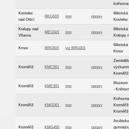
knihovna
Kostelec
Městská 
RKG503
imp
opravy
nad Orlicí
Kostelec 
Kralupy nad
Městská 
MEG501
imp
opravy
Vltavou
Kralupy 
Městská 
Krnov
BRG503
viz BRG001
Krnov
Zeměděl
Kroměříž
KMC001
imp
opravy
výzkumn
Kroměříž
Muzeum 
Kroměříž
KME301
imp
opravy
- Knihov
Knihovn
Kroměříž
KMG001
imp
opravy
Kroměří
Kroměříž
Arcibisk
Kroměříž
KMG450
imp
opravy
gymnázi