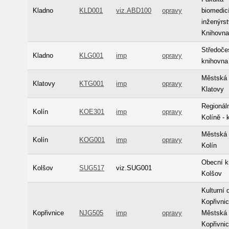
Kladno
KLD001
viz.ABD100
opravy
biomedic
inženýrst
Knihovn
Středoče
Kladno
KLG001
imp
opravy
knihovna
Městská 
Klatovy
KTG001
imp
opravy
Klatovy
Regionál
Kolín
KOE301
imp
opravy
Kolíně - 
Městská 
Kolín
KOG001
imp
opravy
Kolín
Obecní k
Kolšov
SUG517
viz.SUG001
Kolšov
Kulturní
Kopřivnic
Kopřivnice
NJG505
imp
opravy
Městská 
Kopřivni