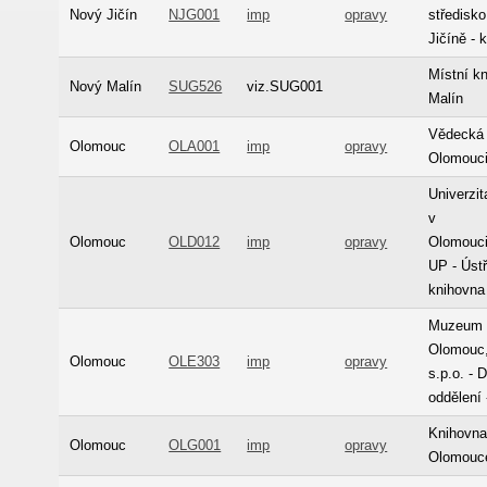
Nový Jičín
NJG001
imp
opravy
středisk
Jičíně - 
Místní k
Nový Malín
SUG526
viz.SUG001
Malín
Vědecká 
Olomouc
OLA001
imp
opravy
Olomouc
Univerzi
v
Olomouc
OLD012
imp
opravy
Olomouci
UP - Úst
knihovna
Muzeum 
Olomouc
Olomouc
OLE303
imp
opravy
s.p.o. -
oddělení
Knihovna
Olomouc
OLG001
imp
opravy
Olomouc