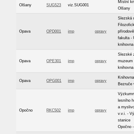
Místní k
Olšany
SUG523
viz.SUG001
Olšany
Slezská u
Filozofic
Opava
OPD001
imp
opravy
přírodov
fakulta -
knihovna
Slezské
Opava
OPE301
imp
opravy
muzeum -
knihovna
Knihovna
Opava
OPG001
imp
opravy
Bezruče
Výzkumn
lesního 
a myslivo
Opočno
RKC502
imp
opravy
v.v.i. - 
stanice
Opočno -