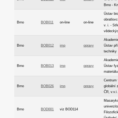
Brno - K
Ústav bio
obratlov
Brno
BOB011
on-line
on-line
v. i. - St
vědeckýc
Akademie
Brno
BOB012
imp
opravy
Ústav pří
techniky
Akademie
Brno
BOB013
imp
opravy
Ústav fy
materiálu
Centrum
Brno
BOB026
imp
opravy
globální
ČR, v.v.i
Masaryk
univerzita
Brno
BOD001
viz BOD114
Filozofic
Ústřední