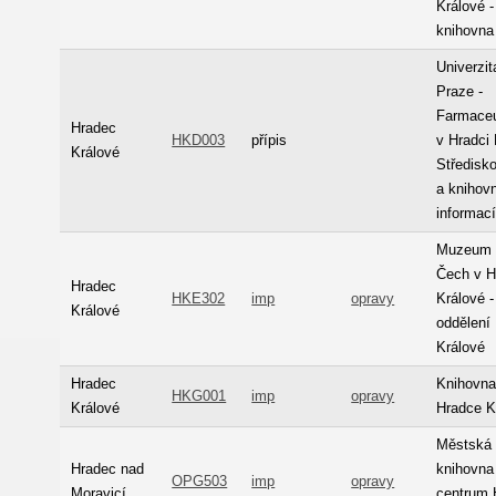
Králové 
knihovna
Univerzit
Praze -
Farmaceu
Hradec
HKD003
přípis
v Hradci 
Králové
Středisk
a knihov
informac
Muzeum 
Čech v H
Hradec
HKE302
imp
opravy
Králové -
Králové
oddělení
Králové
Hradec
Knihovna
HKG001
imp
opravy
Králové
Hradce K
Městská
Hradec nad
knihovna
OPG503
imp
opravy
Moravicí
centrum 