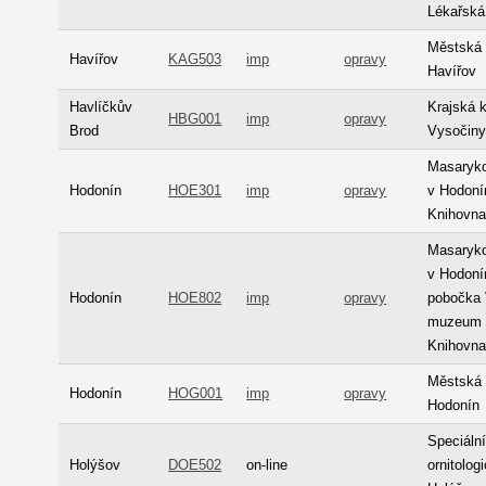
Lékařská
Městská 
Havířov
KAG503
imp
opravy
Havířov
Havlíčkův
Krajská 
HBG001
imp
opravy
Brod
Vysočin
Masaryk
Hodonín
HOE301
imp
opravy
v Hodoní
Knihovn
Masaryk
v Hodonín
Hodonín
HOE802
imp
opravy
pobočka 
muzeum 
Knihovn
Městská 
Hodonín
HOG001
imp
opravy
Hodonín
Speciáln
Holýšov
DOE502
on-line
ornitolog