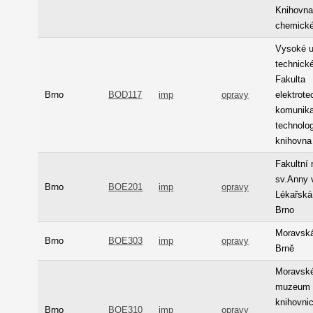
Knihovna
chemick
Vysoké u
technické
Fakulta
Brno
BOD117
imp
opravy
elektrote
komunik
technolog
knihovna
Fakultní
sv.Anny 
Brno
BOE201
imp
opravy
Lékařská
Brno
Moravská
Brno
BOE303
imp
opravy
Brně
Moravsk
muzeum -
knihovni
Brno
BOE310
imp
opravy