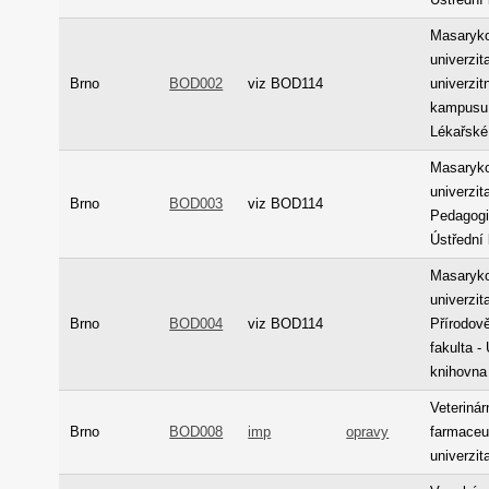
Masaryk
univerzit
Brno
BOD002
viz BOD114
univerzit
kampusu 
Lékařské
Masaryk
univerzita
Brno
BOD003
viz BOD114
Pedagogi
Ústřední
Masaryk
univerzita
Brno
BOD004
viz BOD114
Přírodov
fakulta -
knihovna
Veterinár
Brno
BOD008
imp
opravy
farmaceu
univerzit