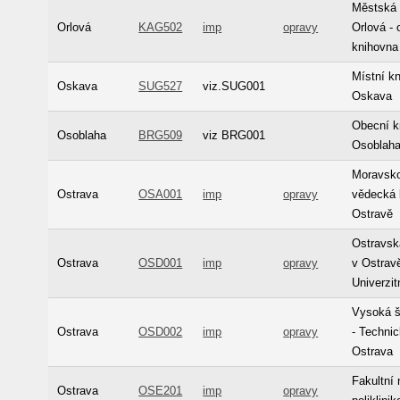
Městská 
Orlová
KAG502
imp
opravy
Orlová - 
knihovna
Místní k
Oskava
SUG527
viz.SUG001
Oskava
Obecní k
Osoblaha
BRG509
viz BRG001
Osoblah
Moravsk
Ostrava
OSA001
imp
opravy
vědecká 
Ostravě
Ostravsk
Ostrava
OSD001
imp
opravy
v Ostravě
Univerzit
Vysoká š
Ostrava
OSD002
imp
opravy
- Technic
Ostrava
Fakultní
Ostrava
OSE201
imp
opravy