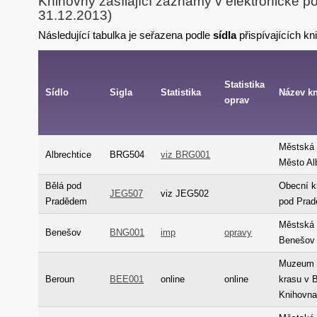
Knihovny zasílající záznamy v elektronické p
31.12.2013)
Následující tabulka je seřazena podle
sídla
přispívajících kn
Statistika
Sídlo
Sigla
Statistika
Název k
oprav
Městská 
Albrechtice
BRG504
viz BRG001
Město Al
Bělá pod
Obecní k
JEG507
viz JEG502
Pradědem
pod Pra
Městská 
Benešov
BNG001
imp
opravy
Benešov
Muzeum 
Beroun
BEE001
online
online
krasu v 
Knihovn