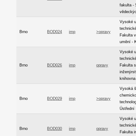
fakulta -
vědeckýc
Vysoké u
technické
Brno
BOD024
imp
>opravy
Fakulta 
umění - 
Vysoké u
technické
Brno
BOD026
imp
opravy
Fakulta s
inženýrst
knihovna
Vysoká š
chemicko
Brno
BOD029
imp
>opravy
technolog
Ústřední
Vysoké u
technické
Brno
BOD030
imp
opravy
Fakulta 