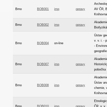
Archeolo
Brno
BOB001
imp
opravy
AV ČR, Br
Knihovn
Akademie
Brno
BOB002
imp
opravy
Biofyziká
Ústav ge
v. v. i. 
Brno
BOB004
on-line
- Enviro
geografie
Akademie
Brno
BOB007
imp
opravy
Historick
pobočka 
Akademie
Ústav an
Brno
BOB008
imp
opravy
chemie, v.
Knihovn
Etnologi
Brno
BOB010
imp
opravy
ČR, v. v.