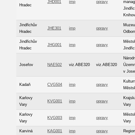
JHD001
imp
opravy
manag
Hradec
Jindři
Kniho
Jindřichův
Muzeum
JHE301
imp
opravy
Hradec
Odbor
Jindřichův
Městs
JHG001
imp
opravy
Hradec
Jindři
Národn
Josefov
NAE502
viz.ABE320
viz.ABE320
Územní
v Jose
Kultur
Kadaň
CVG504
imp
opravy
Městs
Karlovy
Krajsk
KVG001
imp
opravy
Vary
Vary
Karlovy
Městsk
KVG003
imp
opravy
Vary
Vary
Karviná
KAG001
imp
opravy
Region