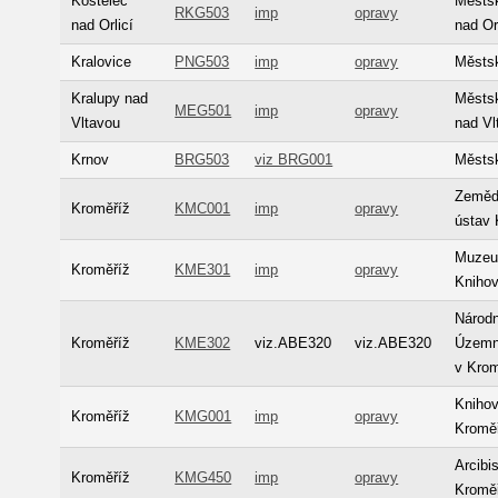
Kostelec
Městsk
RKG503
imp
opravy
nad Orlicí
nad Or
Kralovice
PNG503
imp
opravy
Městsk
Kralupy nad
Městsk
MEG501
imp
opravy
Vltavou
nad Vl
Krnov
BRG503
viz BRG001
Městs
Zeměd
Kroměříž
KMC001
imp
opravy
ústav 
Muzeu
Kroměříž
KME301
imp
opravy
Kniho
Národn
Kroměříž
KME302
viz.ABE320
viz.ABE320
Územní
v Krom
Kniho
Kroměříž
KMG001
imp
opravy
Kromě
Arcib
Kroměříž
KMG450
imp
opravy
Kroměř