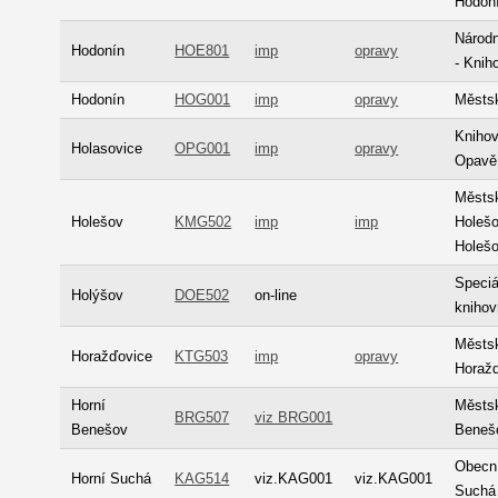
Hodoní
Národn
Hodonín
HOE801
imp
opravy
- Knih
Hodonín
HOG001
imp
opravy
Městs
Knihov
Holasovice
OPG001
imp
opravy
Opavě
Městsk
Holešov
KMG502
imp
imp
Holešo
Holeš
Speciá
Holýšov
DOE502
on-line
knihov
Městs
Horažďovice
KTG503
imp
opravy
Horaž
Horní
Městsk
BRG507
viz BRG001
Benešov
Beneš
Obecní
Horní Suchá
KAG514
viz.KAG001
viz.KAG001
Suchá