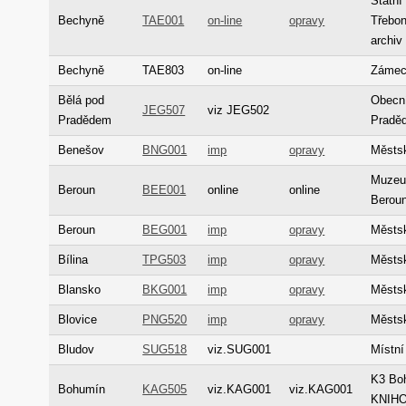
Státní
Bechyně
TAE001
on-line
opravy
Třebon
archiv
Bechyně
TAE803
on-line
Zámec
Bělá pod
Obecní
JEG507
viz JEG502
Pradědem
Pradě
Benešov
BNG001
imp
opravy
Městs
Muzeu
Beroun
BEE001
online
online
Beroun
Beroun
BEG001
imp
opravy
Městs
Bílina
TPG503
imp
opravy
Městsk
Blansko
BKG001
imp
opravy
Městs
Blovice
PNG520
imp
opravy
Městsk
Bludov
SUG518
viz.SUG001
Místní
K3 Boh
Bohumín
KAG505
viz.KAG001
viz.KAG001
KNIH