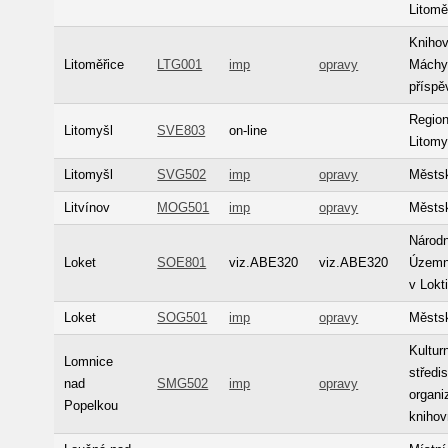
Litomě
Knihov
Litoměřice
LTG001
imp
opravy
Máchy 
příspě
Regio
Litomyšl
SVE803
on-line
Litomy
Litomyšl
SVG502
imp
opravy
Městsk
Litvínov
MOG501
imp
opravy
Městsk
Národn
Loket
SOE801
viz.ABE320
viz.ABE320
Územní
v Lokt
Loket
SOG501
imp
opravy
Městsk
Kultur
Lomnice
středi
nad
SMG502
imp
opravy
organi
Popelkou
kniho