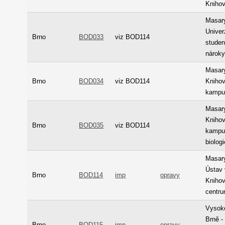
Kniho
Masary
Univer
Brno
BOD033
viz BOD114
studen
nárok
Masary
Brno
BOD034
viz BOD114
Knihov
kampu
Masary
Knihov
Brno
BOD035
viz BOD114
kampu
biolog
Masary
Ústav 
Brno
BOD114
imp
opravy
Knihov
centr
Vysoké
Brně -
Brno
BOD115
imp
opravy