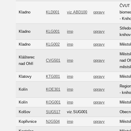
ČVUT v
Kladno
KLD001
viz.ABD100
opravy
biomed
- Knih
Střed
Kladno
KLG001
imp
opravy
knihov
Kladno
KLG002
imp
opravy
Městs
Městsk
Klášterec
CVG501
imp
opravy
nad Oh
nad Ohří
městs
Klatovy
KTG001
imp
opravy
Městsk
Region
Kolín
KOE301
imp
opravy
- knih
Kolín
KOG001
imp
opravy
Městsk
Kolšov
SUG517
viz.SUG001
Obecní
Kopřivnice
NJG504
imp
opravy
Městsk