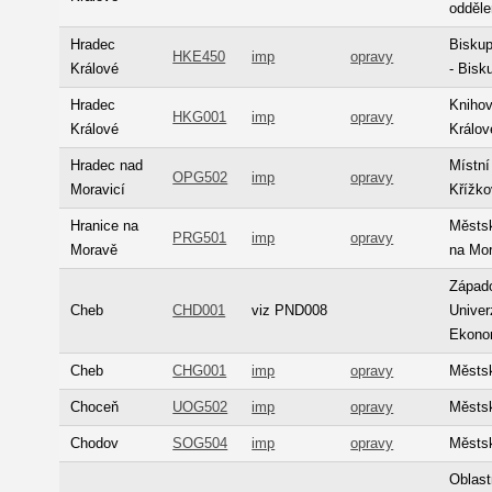
odděle
Hradec
Biskup
HKE450
imp
opravy
Králové
- Bisk
Hradec
Kniho
HKG001
imp
opravy
Králové
Králov
Hradec nad
Místní
OPG502
imp
opravy
Moravicí
Křížko
Hranice na
Městsk
PRG501
imp
opravy
Moravě
na Mo
Západo
Cheb
CHD001
viz PND008
Univer
Ekono
Cheb
CHG001
imp
opravy
Městs
Choceň
UOG502
imp
opravy
Městs
Chodov
SOG504
imp
opravy
Městs
Oblas