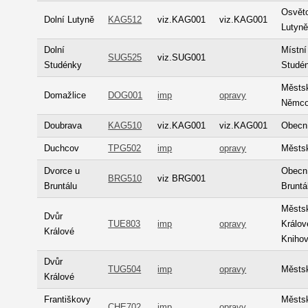
Osvět
Dolní Lutyně
KAG512
viz.KAG001
viz.KAG001
Lutyn
Dolní
Místní
SUG525
viz.SUG001
Studénky
Studé
Městs
Domažlice
DOG001
imp
opravy
Němco
Doubrava
KAG510
viz.KAG001
viz.KAG001
Obecn
Duchcov
TPG502
imp
opravy
Městs
Dvorce u
Obecní
BRG510
viz BRG001
Bruntálu
Bruntá
Městs
Dvůr
TUE803
imp
opravy
Králov
Králové
Kniho
Dvůr
TUG504
imp
opravy
Městsk
Králové
Františkovy
Městs
CHE702
imp
opravy