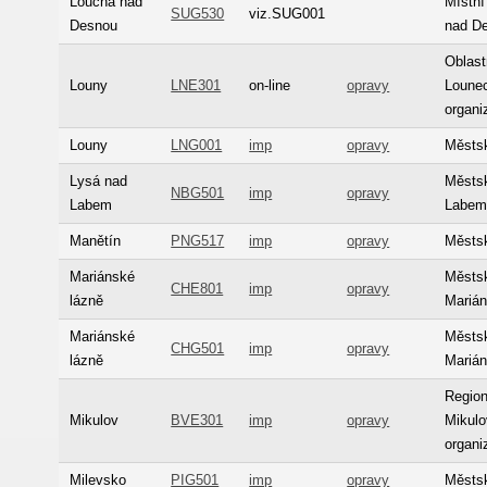
Loučná nad
Místní
SUG530
viz.SUG001
Desnou
nad D
Oblas
Louny
LNE301
on-line
opravy
Lounec
organi
Louny
LNG001
imp
opravy
Městs
Lysá nad
Městs
NBG501
imp
opravy
Labem
Labe
Manětín
PNG517
imp
opravy
Městs
Mariánské
Městs
CHE801
imp
opravy
lázně
Marián
Mariánské
Městs
CHG501
imp
opravy
lázně
Marián
Regio
Mikulov
BVE301
imp
opravy
Mikulo
organi
Milevsko
PIG501
imp
opravy
Městs