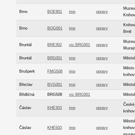
Muzeu
Brno
BOE801
imp
opravy
Kniho
Knihov
Brno
BOG001
imp
opravy
Brně
Muzeum
Bruntál
BRE302
viz.BRG001
opravy
Muzejn
Bruntál
BRG001
imp
opravy
Městsk
Město 
Brušperk
FMG508
imp
opravy
kniho
Břeclav
BVG001
imp
opravy
Městsk
Břidličná
BRG508
viz BRG001
Městsk
České 
Čáslav
KHE303
imp
opravy
kniho
Městs
Čáslav
KHE503
imp
opravy
knihov
muzeu