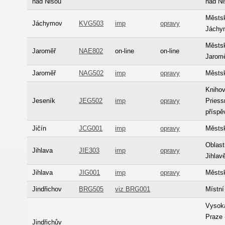
nad Nisou
nad Ni
Městs
Jáchymov
KVG503
imp
opravy
Jáchy
Městs
Jaroměř
NAE802
on-line
on-line
Jaromě
Jaroměř
NAG502
imp
opravy
Městs
Kniho
Jeseník
JEG502
imp
opravy
Priess
příspě
Jičín
JCG001
imp
opravy
Městsk
Oblast
Jihlava
JIE303
imp
opravy
Jihlav
Jihlava
JIG001
imp
opravy
Městsk
Jindřichov
BRG505
viz BRG001
Místní
Vysok
Praze 
Jindřichův