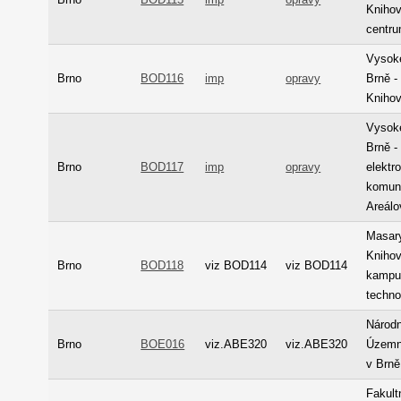
Knihov
centr
Vysoké
Brno
BOD116
imp
opravy
Brně -
Knihov
Vysoké
Brně -
Brno
BOD117
imp
opravy
elektr
komuni
Areálo
Masary
Knihov
Brno
BOD118
viz BOD114
viz BOD114
kampu
techno
Národn
Brno
BOE016
viz.ABE320
viz.ABE320
Územní
v Brně
Fakult