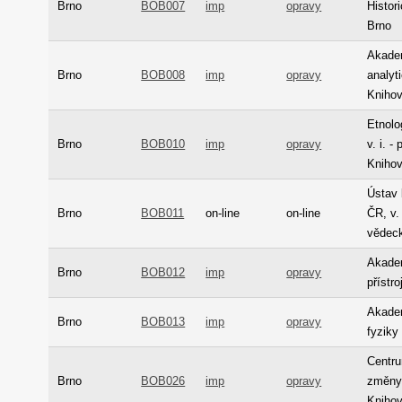
Brno
BOB007
imp
opravy
Histor
Brno
Akade
Brno
BOB008
imp
opravy
analyti
Kniho
Etnolo
Brno
BOB010
imp
opravy
v. i. -
Kniho
Ústav 
Brno
BOB011
on-line
on-line
ČR, v. 
vědeck
Akade
Brno
BOB012
imp
opravy
přístr
Akade
Brno
BOB013
imp
opravy
fyziky
Centru
Brno
BOB026
imp
opravy
změny 
Kniho