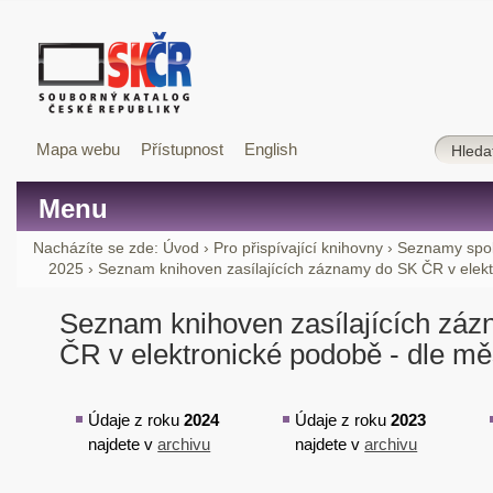
Mapa webu
Přístupnost
English
Menu
Nacházíte se zde:
Úvod
›
Pro přispívající knihovny
›
Seznamy spol
2025
›
Seznam knihoven zasílajících záznamy do SK ČR v elekt
Seznam knihoven zasílajících zá
ČR v elektronické podobě - dle mě
Údaje z roku
2024
Údaje z roku
2023
najdete v
archivu
najdete v
archivu