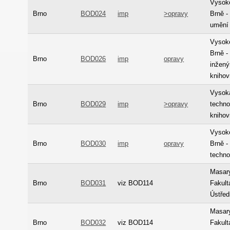
Vysoké
Brno
BOD024
imp
>opravy
Brně -
umění 
Vysoké
Brně -
Brno
BOD026
imp
opravy
inžený
kniho
Vysok
Brno
BOD029
imp
>opravy
techno
kniho
Vysoké
Brno
BOD030
imp
opravy
Brně -
techno
Masary
Brno
BOD031
viz BOD114
Fakult
Ústřed
Masary
Brno
BOD032
viz BOD114
Fakult