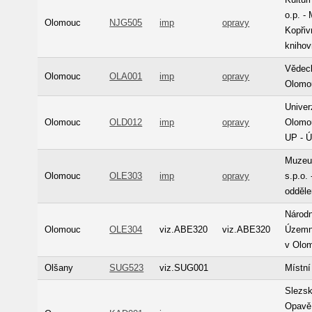
o.p. -
Olomouc
NJG505
imp
opravy
Kopřiv
kniho
Vědec
Olomouc
OLA001
imp
opravy
Olomo
Univer
Olomouc
OLD012
imp
opravy
Olomou
UP - Ú
Muzeu
Olomouc
OLE303
imp
opravy
s.p.o.
odděle
Národn
Olomouc
OLE304
viz.ABE320
viz.ABE320
Územní
v Olom
Olšany
SUG523
viz.SUG001
Místní
Slezsk
Opavě 