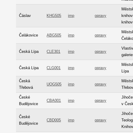
Městs
Čáslav
KHG505
imp
opravy
knihov
kniho
Městs
Čelákovice
ABG505
imp
opravy
Čeláko
Vlast
Česká Lípa
CLE301
imp
opravy
galeri
Městs
Česká Lípa
CLG001
imp
opravy
Lípa
Česká
Městs
UOG505
imp
opravy
Třebová
Třebo
České
Jihoč
CBA001
imp
opravy
Budějovice
v Česk
Jihoče
České
CBD005
imp
opravy
Teolog
Budějovice
Kniho