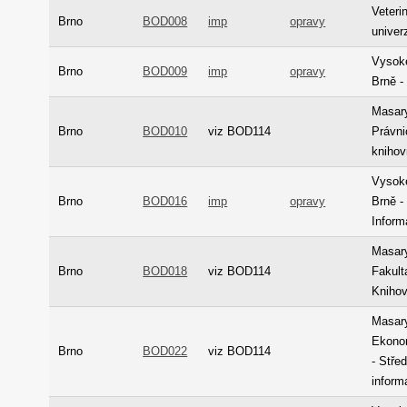
Veteri
Brno
BOD008
imp
opravy
univer
Vysoké
Brno
BOD009
imp
opravy
Brně -
Masary
Brno
BOD010
viz BOD114
Právni
kniho
Vysoké
Brno
BOD016
imp
opravy
Brně -
Inform
Masary
Brno
BOD018
viz BOD114
Fakult
Kniho
Masary
Ekonom
Brno
BOD022
viz BOD114
- Stře
inform