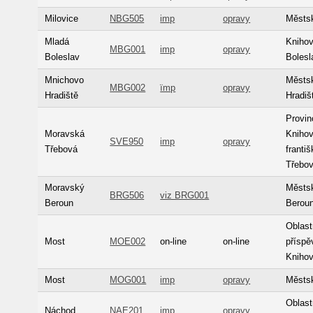
Milovice
NBG505
imp
opravy
Městsk
Mladá
Kniho
MBG001
imp
opravy
Boleslav
Bolesl
Mnichovo
Městs
MBG002
ïmp
opravy
Hradiště
Hradiš
Provinc
Moravská
Knihov
SVE950
imp
opravy
Třebová
franti
Třebo
Moravský
Městs
BRG506
viz BRG001
Beroun
Berou
Oblas
Most
MOE002
on-line
on-line
příspě
Kniho
Most
MOG001
imp
opravy
Městs
Oblas
Náchod
NAE201
imp
opravy