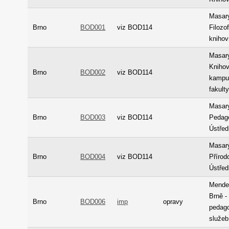
Masary
Brno
BOD001
viz BOD114
Filozo
kniho
Masary
Knihov
Brno
BOD002
viz BOD114
kampus
fakult
Masary
Brno
BOD003
viz BOD114
Pedago
Ústřed
Masary
Brno
BOD004
viz BOD114
Přírod
Ústřed
Mendel
Brně -
Brno
BOD006
imp
opravy
pedago
služeb