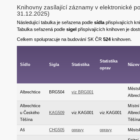
Knihovny zasílající záznamy v elektronické p
31.12.2025)
Následující tabulka je seřazena podle
sídla
přispívajících kn
Tabulka seřazená podle
sigel
přispívajících knihoven je dos
Celkem spolupracuje na budování SK ČR
524
knihoven.
Statistika
Sídlo
Sigla
Statistika
Název
oprav
Městs
Albrechtice
BRG504
viz BRG001
Albrec
Albrechtice
Místní
u Českého
KAG509
viz.KAG001
viz.KAG001
Albrec
Těšína
Těšín
Aš
CHG505
opravy
opravy
Městs