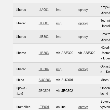
Krajsk
Liberec
LIA001
imp
opravy
Liberci
Techni
Liberec
LID001
imp
opravy
Liberc
Sever
Liberec
LIE302
imp
opravy
Liberc
Národn
Liberec
LIE303
viz.ABE320
viz.ABE320
Územní
v Libe
Oblast
Liberec
LIE304
imp
opravy
o. - K
Libina
SUG506
viz.SUG001
Místní
Lipová -
Obecní
JEG506
viz JEG502
lázně
lázně
Severo
Litoměřice
LTE001
on-line
opravy
výtvar