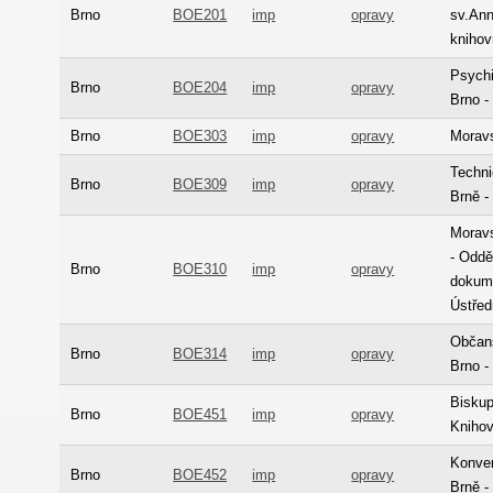
Brno
BOE201
imp
opravy
sv.Ann
knihov
Psychi
Brno
BOE204
imp
opravy
Brno -
Brno
BOE303
imp
opravy
Moravs
Techn
Brno
BOE309
imp
opravy
Brně -
Morav
- Oddě
Brno
BOE310
imp
opravy
dokume
Ústřed
Občan
Brno
BOE314
imp
opravy
Brno 
Biskup
Brno
BOE451
imp
opravy
Kniho
Konven
Brno
BOE452
imp
opravy
Brně -