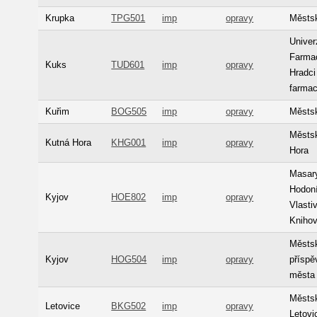
Krupka
TPG501
imp
opravy
Městs
Univer
Farmac
Kuks
TUD601
imp
opravy
Hradci
farma
Kuřim
BOG505
imp
opravy
Městs
Městs
Kutná Hora
KHG001
imp
opravy
Hora
Masar
Hodoní
Kyjov
HOE802
imp
opravy
Vlasti
Kniho
Městsk
Kyjov
HOG504
imp
opravy
příspě
města
Městsk
Letovice
BKG502
imp
opravy
Letovi