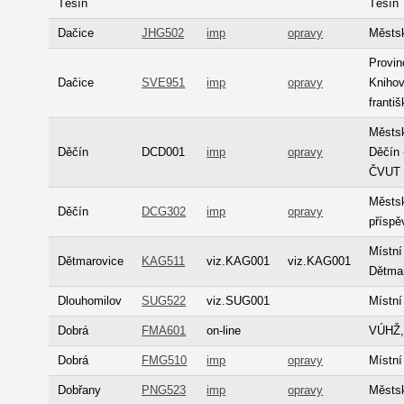
Těšín
Těšín
Dačice
JHG502
imp
opravy
Městs
Provinc
Dačice
SVE951
imp
opravy
Knihov
franti
Městs
Děčín
DCD001
imp
opravy
Děčín 
ČVUT
Městsk
Děčín
DCG302
imp
opravy
příspě
Místní
Dětmarovice
KAG511
viz.KAG001
viz.KAG001
Dětma
Dlouhomilov
SUG522
viz.SUG001
Místní
Dobrá
FMA601
on-line
VÚHŽ, 
Dobrá
FMG510
imp
opravy
Místní
Dobřany
PNG523
imp
opravy
Městs