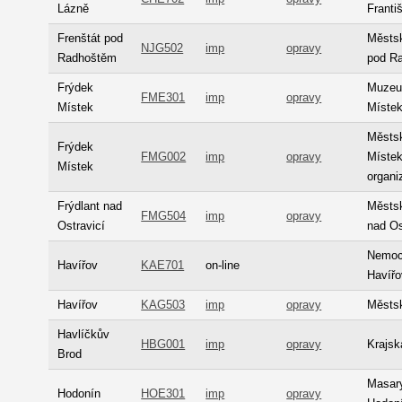
Lázně
Franti
Frenštát pod
Městsk
NJG502
imp
opravy
Radhoštěm
pod R
Frýdek
Muzeu
FME301
imp
opravy
Místek
Místek
Městsk
Frýdek
FMG002
imp
opravy
Místek
Místek
organi
Frýdlant nad
Městsk
FMG504
imp
opravy
Ostravicí
nad Os
Nemocn
Havířov
KAE701
on-line
Havířo
Havířov
KAG503
imp
opravy
Městsk
Havlíčkův
HBG001
imp
opravy
Krajsk
Brod
Masar
Hodonín
HOE301
imp
opravy