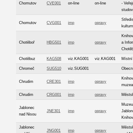
Chomutov
CVE001
on-line
on-line
- Veře
studo
Středi
Chomutov
CVG001
imp
opravy
kultur
Knihov
Chotěboř
HBG501
imp
opravy
a Info
Chotě
Chotěbuz
KAG508
viz.KAG001
viz.KAG001
Místní
Chromeč
SUG510
viz.SUG001
Obecn
Knihov
Chrudim
CRE301
imp
opravy
muzea
Chrudim
CRG001
imp
opravy
Městs
Muzeum
Jablonec
JNE301
imp
opravy
Jablon
nad Nisou
Kniho
Jablonec
Městs
JNG001
imp
opravy