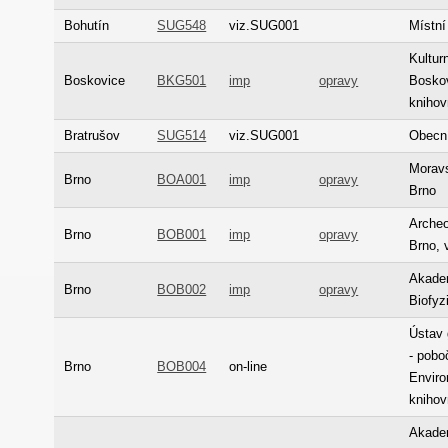
Bohutín
SUG548
viz.SUG001
Místní
Kultur
Boskovice
BKG501
imp
opravy
Bosko
kniho
Bratrušov
SUG514
viz.SUG001
Obecní
Morav
Brno
BOA001
imp
opravy
Brno
Archeo
Brno
BOB001
imp
opravy
Brno, 
Akade
Brno
BOB002
imp
opravy
Biofyz
Ústav 
- pobo
Brno
BOB004
on-line
Enviro
kniho
Akade