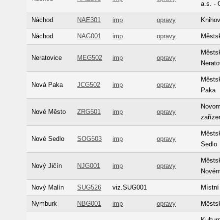
a.s. -
Náchod
NAE301
imp
opravy
Kniho
Náchod
NAG001
imp
opravy
Městs
Městs
Neratovice
MEG502
imp
opravy
Nerato
Městs
Nová Paka
JCG502
imp
opravy
Paka
Novomě
Nové Město
ZRG501
imp
opravy
zaříze
Městs
Nové Sedlo
SOG503
imp
opravy
Sedlo
Městsk
Nový Jičín
NJG001
imp
opravy
Novém 
Nový Malín
SUG526
viz.SUG001
Místní
Nymburk
NBG001
imp
opravy
Městs
Kultur