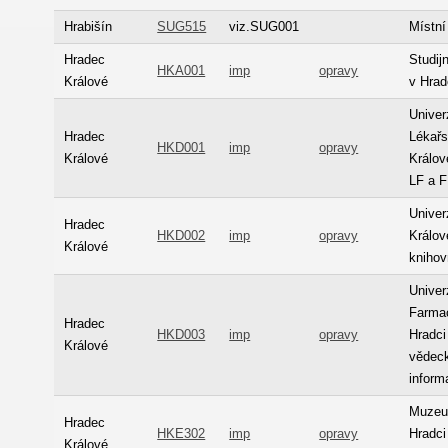
Hrabišín
SUG515
viz.SUG001
Místní
Hradec
Studij
HKA001
imp
opravy
Králové
v Hrad
Univer
Hradec
Lékařs
HKD001
imp
opravy
Králové
Králov
LF a 
Univer
Hradec
HKD002
imp
opravy
Králov
Králové
kniho
Univer
Farmac
Hradec
HKD003
imp
opravy
Hradci
Králové
vědeck
inform
Muzeu
Hradec
HKE302
imp
opravy
Hradci
Králové