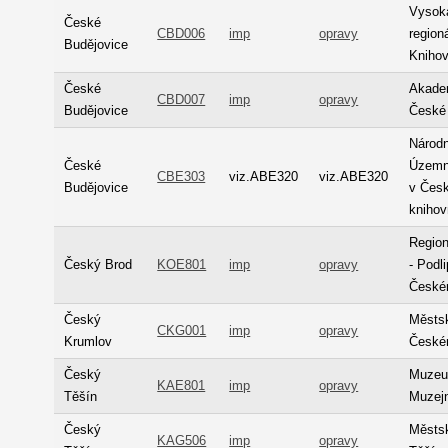
Vysoká
České
CBD006
imp
opravy
regioná
Budějovice
Kniho
České
Akade
CBD007
imp
opravy
Budějovice
České
Národn
České
Územní
CBE303
viz.ABE320
viz.ABE320
Budějovice
v Česk
kniho
Region
Český Brod
KOE801
imp
opravy
- Pod
České
Český
Městs
CKG001
imp
opravy
Krumlov
České
Český
Muzeum
KAE801
imp
opravy
Těšín
Muzejn
Český
Městs
KAG506
imp
opravy