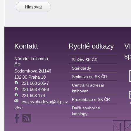
Kontakt
Rychlé odkazy
V
sp
Národní knihovna
Služby SK ČR
ČR
Standardy
Sodomkova 2/1146
Smlouva se SK ČR
102 00 Praha 10
221 663 205-7
Centrální adresář
221 663 428-9
knihoven
221 663 174
Prezentace o SK ČR
eva.svobodova@nkp.cz
více
Další souborné
katalogy