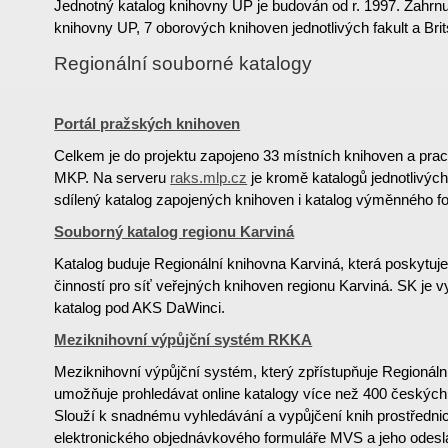
Jednotný katalog knihovny UP je budován od r. 1997. Zahrnu
knihovny UP, 7 oborových knihoven jednotlivých fakult a Bri
Regionální souborné katalogy
Portál pražských knihoven
Celkem je do projektu zapojeno 33 místních knihoven a pr
MKP. Na serveru
raks.mlp.cz
je kromě katalogů jednotlivýc
sdílený katalog zapojených knihoven i katalog výměnného 
Souborný katalog regionu Karviná
Katalog buduje Regionální knihovna Karviná, která poskytuj
činností pro síť veřejných knihoven regionu Karviná. SK je v
katalog pod AKS DaWinci.
Meziknihovní výpůjční systém RKKA
Meziknihovní výpůjční systém, který zpřístupňuje Regionáln
umožňuje prohledávat online katalogy více než 400 českých
Slouží k snadnému vyhledávání a vypůjčení knih prostředn
elektronického objednávkového formuláře MVS a jeho odesl