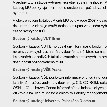
Všechny tyto instituce vytvářejí jednotný systém knihoven M
katalog MU poskytuje informace o dostupnosti požadované
systému.
V elektronickém katalogu Aleph-MU bylo v roce 2008 k dispoz
dokumentů, z nichž je téměř třetina dostupná ve volném výb
časopiseckých titulů.
Souborný katalog VUT Brno
Souborný katalog VUT Brno obsahuje informace o fondu mon
norem, zvukových záznamů a videozáznamů, které se nachá
knihovnách jednotlivých fakult a ostatních areálových knihov
dostupnosti požadovaného titulu.
Souborný katalog VŠE Praha
Souborný katalog VŠE poskytuje informace o fondu (monogr
kvalifikační práce, audio- a videokazety, CD, CD-ROM, d
OSN, ILO) knihoven Centra informačních a knihovnických 
Žižkově a na Jižním Městě a knihovny Fakulty managementu
Souborný katalog Univerzity Palackého Olomouc