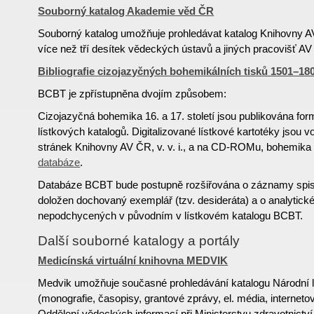
Souborný katalog Akademie věd ČR
Souborný katalog umožňuje prohledávat katalog Knihovny A
více než tří desítek vědeckých ústavů a jiných pracovišť A
Bibliografie cizojazyčných bohemikálních tisků 1501–1
BCBT je zpřístupněna dvojím způsobem:
Cizojazyčná bohemika 16. a 17. století jsou publikována f
lístkových katalogů. Digitalizované lístkové kartotéky jsou 
stránek Knihovny AV ČR, v. v. i., a na CD-ROMu, bohemika 1
databáze
.
Databáze BCBT bude postupně rozšiřována o záznamy spisů
doložen dochovaný exemplář (tzv. desideráta) a o analytick
nepodchycených v původním v lístkovém katalogu BCBT.
Další souborné katalogy a portály
Medicínská virtuální knihovna MEDVIK
Medvik umožňuje současné prohledávání katalogu Národní 
(monografie, časopisy, grantové zprávy, el. média, internetov
Oddělení vědeckých informací při Ministerstvu zdravotnictv