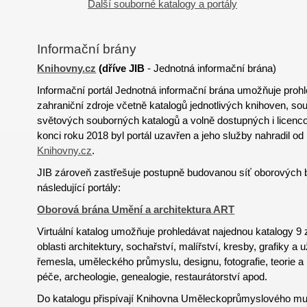
Další souborné katalogy a portály
Informační brány
Knihovny.cz
(
dříve
JIB
- Jednotná informační brána)
Informační portál Jednotná informační brána umožňuje proh
zahraniční zdroje včetně katalogů jednotlivých knihoven, s
světových souborných katalogů a volně dostupných i licen
konci roku 2018 byl portál uzavřen a jeho služby nahradil od
Knihovny.cz
.
JIB zároveň zastřešuje postupně budovanou síť oborových 
následující portály:
Oborová brána Umění a architektura ART
Virtuální katalog umožňuje prohledávat najednou katalogy 
oblasti architektury, sochařství, malířství, kresby, grafiky a 
řemesla, uměleckého průmyslu, designu, fotografie, teorie a
péče, archeologie, genealogie, restaurátorství apod.
Do katalogu přispívají Knihovna Uměleckoprůmyslového mu