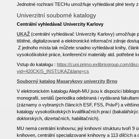
Jednotné rozhraní TECHu umožňuje vyhledávat plné texty z
Univerzitní souborné katalogy
Centrální vyhledávač Univerzity Karlovy
UKAŽ
(centrální vyhledávač Univerzity Karlovy) umožňuje 
tištěné, digitalizované a elektronické informační zdroje dost
Z jednoho místa tak můžete snadno vyhledávat knihy, článk
vysokoškolské práce, konferenční materiály atd. potřebné ke
Vstup do katalogu :
https://cuni.primo.exlibrisgroup.com/dis
vid=420CKIS_INST:UKAZ&lang=cs
Souborný katalog Masarykovy univerzity Brno
V elektronickém katalogu Aleph-MU jsou k dispozici bibliog
monografií, seriálů (periodika odebíraná i vydávaná fakultam
(záznamy o vybraných článcích ESF, FSS, PrávF) a většinou 
katalogy vysokoškolských kvalifikačních prací (bakalářský
doktorských, dizertačních, habilitačních).
MU nemá centrální knihovnu; její knihovní strukturu tvoří 9 ú
knihoven, centrální specializované knihovny a 113 dílčích a