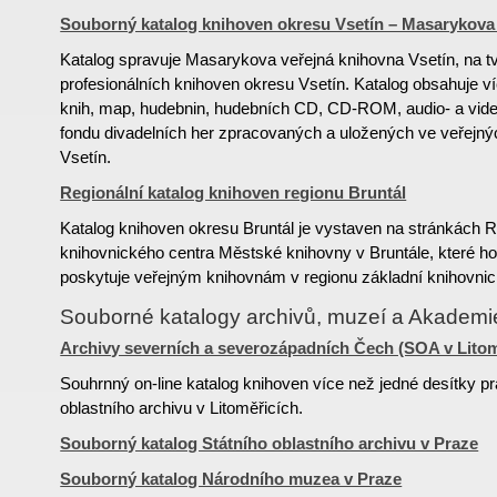
Souborný katalog knihoven okresu Vsetín – Masarykova 
Katalog spravuje Masarykova veřejná knihovna Vsetín, na tv
profesionálních knihoven okresu Vsetín. Katalog obsahuje v
knih, map, hudebnin, hudebních CD, CD-ROM, audio- a vide
fondu divadelních her zpracovaných a uložených ve veřejn
Vsetín.
Regionální katalog knihoven regionu Bruntál
Katalog knihoven okresu Bruntál je vystaven na stránkách R
knihovnického centra Městské knihovny v Bruntále, které h
poskytuje veřejným knihovnám v regionu základní knihovnic
Souborné katalogy archivů, muzeí a Akadem
Archivy severních a severozápadních Čech (SOA v Litom
Souhrnný on-line katalog knihoven více než jedné desítky pr
oblastního archivu v Litoměřicích.
Souborný katalog Státního oblastního archivu v Praze
Souborný katalog Národního muzea v Praze