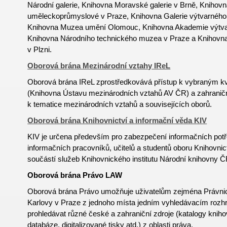
Národní galerie, Knihovna Moravské galerie v Brně, Knihov
uměleckoprůmyslové v Praze, Knihovna Galerie výtvarného
Knihovna Muzea umění Olomouc, Knihovna Akademie výtva
Knihovna Národního technického muzea v Praze a Knihov
v Plzni.
Oborová brána Mezinárodní vztahy IReL
Oborová brána IReL zprostředkovává přístup k vybraným k
(Knihovna Ústavu mezinárodních vztahů AV ČR) a zahrani
k tematice mezinárodních vztahů a souvisejících oborů.
Oborová brána Knihovnictví a informační věda KIV
KIV je určena především pro zabezpečení informačních potř
informačních pracovníků, učitelů a studentů oboru
Knihovnic
součástí služeb Knihovnického institutu Národní knihovny Č
Oborová brána Právo LAW
Oborová brána Právo umožňuje uživatelům zejména Právnick
Karlovy v Praze z jednoho místa jedním vyhledávacím rozh
prohledávat různé české a zahraniční zdroje (katalogy kniho
databáze, digitalizované tisky atd.) z oblasti práva.