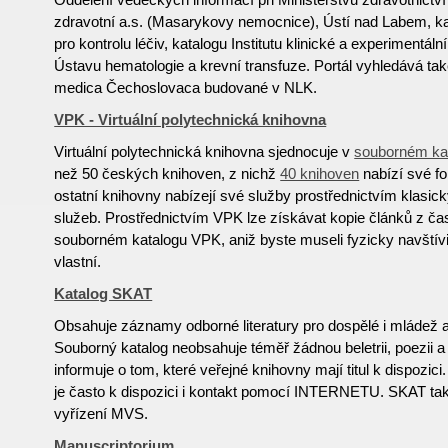
zdravotní a.s. (Masarykovy nemocnice), Ústí nad Labem, ka
pro kontrolu léčiv, katalogu Institutu klinické a experimentál
Ústavu hematologie a krevní transfuze. Portál vyhledává také
medica Čechoslovaca budované v NLK.
VPK - Virtuální polytechnická knihovna
Virtuální polytechnická knihovna sjednocuje v
souborném ka
než 50 českých knihoven, z nichž
40 knihoven
nabízí své f
ostatní knihovny nabízejí své služby prostřednictvím klasi
služeb. Prostřednictvím VPK lze získávat kopie článků z č
souborném katalogu VPK, aniž byste museli fyzicky navštívi
vlastní.
Katalog SKAT
Obsahuje záznamy odborné literatury pro dospělé i mládež a r
Souborný katalog neobsahuje téměř žádnou beletrii, poezii a
informuje o tom, které veřejné knihovny mají titul k dispozic
je často k dispozici i kontakt pomocí INTERNETU. SKAT tak
vyřízení MVS.
Manuscriptorium