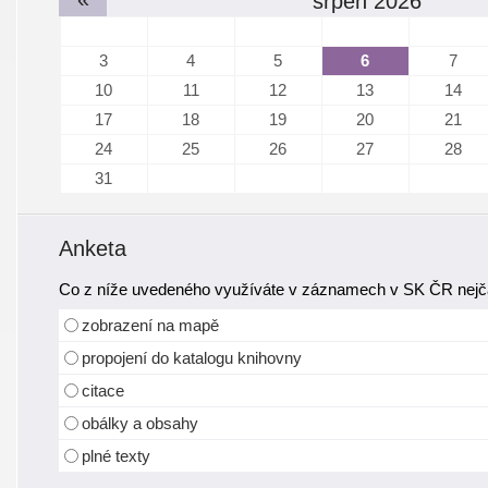
srpen 2026
3
4
5
6
7
10
11
12
13
14
17
18
19
20
21
24
25
26
27
28
31
Anketa
Co z níže uvedeného využíváte v záznamech v SK ČR nejča
zobrazení na mapě
propojení do katalogu knihovny
citace
obálky a obsahy
plné texty