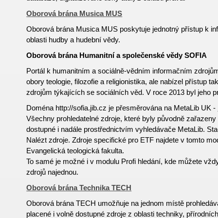
Oborová brána Musica MUS
Oborová brána Musica MUS poskytuje jednotný přístup k i
oblasti hudby a hudební vědy.
Oborová brána Humanitní a společenské vědy SOFIA
Portál k humanitním a sociálně-vědním informačním zdroj
obory teologie, filozofie a religionistika, ale nabízel přístup
zdrojům týkajících se sociálních věd. V roce 2013 byl jeho 
Doména http://sofia.jib.cz je přesměrována na MetaLib UK -
Všechny prohledatelné zdroje, které byly původně zařazeny 
dostupné i nadále prostřednictvím vyhledávače MetaLib. Sta
Nalézt zdroje. Zdroje specifické pro ETF najdete v tomto m
Evangelická teologická fakulta.
To samé je možné i v modulu Profi hledání, kde můžete vždy
zdrojů najednou.
Oborová brána Technika TECH
Oborová brána TECH umožňuje na jednom místě prohledávat
placené i volně
dostupné
zdroje z oblasti techniky, přírodníc