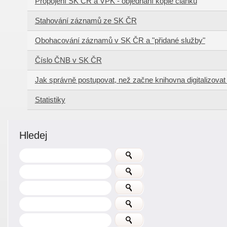
Propojení SK ČR a VPK - objednání kopie článku
Stahování záznamů ze SK ČR
Obohacování záznamů v SK ČR a "přidané služby"
Číslo ČNB v SK ČR
Jak správně postupovat, než začne knihovna digitalizova
Statistiky
Hledej