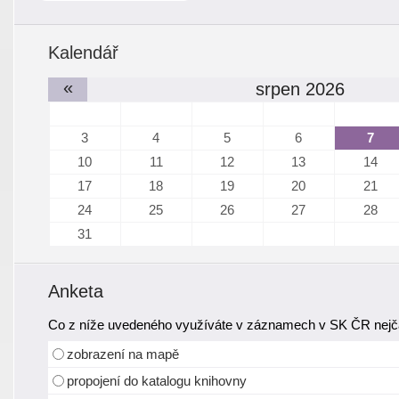
Kalendář
«
srpen 2026
3
4
5
6
7
10
11
12
13
14
17
18
19
20
21
24
25
26
27
28
31
Anketa
Co z níže uvedeného využíváte v záznamech v SK ČR nejča
zobrazení na mapě
propojení do katalogu knihovny