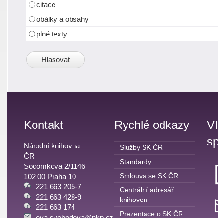
citace
obálky a obsahy
plné texty
Kontakt
Rychlé odkazy
V
sp
Národní knihovna
Služby SK ČR
ČR
Standardy
Sodomkova 2/1146
Smlouva se SK ČR
102 00 Praha 10
221 663 205-7
Centrální adresář
221 663 428-9
knihoven
221 663 174
Prezentace o SK ČR
eva.svobodova@nkp.cz