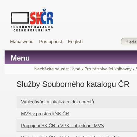
Mapa webu
Přístupnost
English
Menu
Nacházíte se zde:
Úvod
›
Pro přispívající knihovny
›
Služby Souborného katalogu ČR
Vyhledávání a lokalizace dokumentů
MVS v prostředí SK ČR
Propojení SK ČR a VPK - objednání MVS