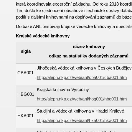
která koordinovala excerpční základnu. Od roku 2018 koord
Tím došlo ke sjednocení obsahové i technické správy data
podílí s dalšími knihovnami na doplňování záznamů do báz
Do báze ANL přispívají krajské vědecké knihovny a special
Krajské vědecké knihovny
název knihovny
sigla
odkaz na statistiky dodaných záznamů
Jihočeská vědecká knihovna v Českých Budějov
CBA001
http://aleph.nkp.cz/web/anl/cba001/cba001.htm
Krajská knihovna Vysočiny
HBG001
http://aleph.nkp.cz/web/anl/hbg001/hbg001.htm
Studijní a vědecká knihovna v Hradci Králové
HKA001
http://aleph.nkp.cz/web/anl/hka001/hka001.htm