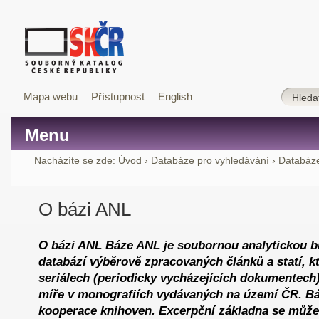
Mapa webu
Přístupnost
English
Menu
Nacházíte se zde:
Úvod
›
Databáze pro vyhledávání
›
Databáze
O bázi ANL
O bázi ANL Báze ANL je soubornou analytickou bi
databází výběrově zpracovaných článků a statí, k
seriálech (periodicky vycházejících dokumentech)
míře v monografiích vydávaných na území ČR. Bá
kooperace knihoven. Excerpční základna se může