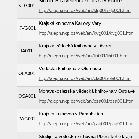
Středočeská vědecká knihovna v Kladně
KLG001
http://aleph.nkp.cz/web/anl/klg001/klg001.htm
Krajská knihovna Karlovy Vary
KVG001
http://aleph.nkp.cz/web/anl/kvg001/kvg001.htm
Krajská vědecká knihovna v Liberci
LIA001
http://aleph.nkp.cz/web/anl/lia001/lia001.htm
Vědecká knihovna v Olomouci
OLA001
http://aleph.nkp.cz/web/anl/ola001/ola001.htm
Moravskoslezská vědecká knihovna v Ostravě
OSA001
http://aleph.nkp.cz/web/anl/osa001/osa001.htm
Krajská knihovna v Pardubicích
PAG001
http://aleph.nkp.cz/web/anl/pag001/pag001.htm
Studijní a vědecká knihovna Plzeňského kraje