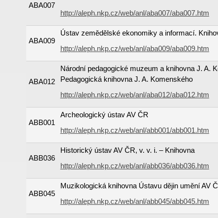
ABA007
http://aleph.nkp.cz/web/anl/aba007/aba007.htm
Ústav zemědělské ekonomiky a informací. Kniho
ABA009
http://aleph.nkp.cz/web/anl/aba009/aba009.htm
Národní pedagogické muzeum a knihovna J. A. 
Pedagogická knihovna J. A. Komenského
ABA012
http://aleph.nkp.cz/web/anl/aba012/aba012.htm
Archeologický ústav AV ČR
ABB001
http://aleph.nkp.cz/web/anl/abb001/abb001.htm
Historický ústav AV ČR, v. v. i. – Knihovna
ABB036
http://aleph.nkp.cz/web/anl/abb036/abb036.htm
Muzikologická knihovna Ústavu dějin umění AV ČR,
ABB045
http://aleph.nkp.cz/web/anl/abb045/abb045.htm