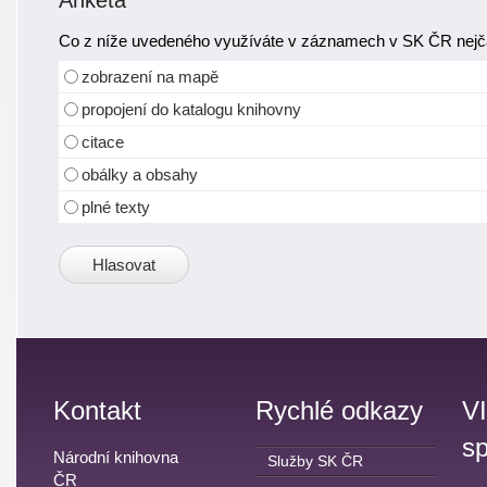
Anketa
Co z níže uvedeného využíváte v záznamech v SK ČR nejča
zobrazení na mapě
propojení do katalogu knihovny
citace
obálky a obsahy
plné texty
Kontakt
Rychlé odkazy
V
sp
Národní knihovna
Služby SK ČR
ČR