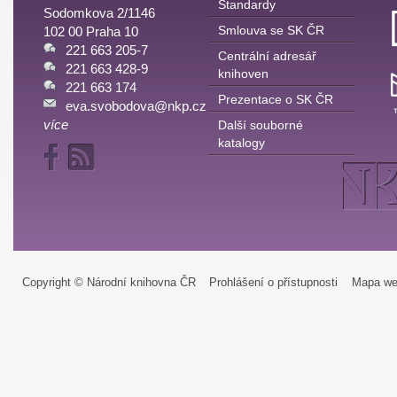
Standardy
Sodomkova 2/1146
Smlouva se SK ČR
102 00 Praha 10
221 663 205-7
Centrální adresář
221 663 428-9
knihoven
221 663 174
Prezentace o SK ČR
eva.svobodova@nkp.cz
více
Další souborné
katalogy
Copyright © Národní knihovna ČR
Prohlášení o přístupnosti
Mapa we