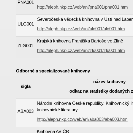
PNA001
http://aleph.nkp.cz/web/anl/pna001/pna001.htm
Severočeská vědecká knihovna v Ústí nad Labe
ULG001
http://aleph.nkp.cz/web/anl/ulg001/ulg001.htm
Krajská knihovna Františka Bartoše ve Zlíně
ZLG001
http://aleph.nkp.cz/web/anl/zlg001/zlg001.htm
Odborné a specializované knihovny
název knihovny
sigla
odkaz na statistiky dodaných
Národní knihovna České republiky. Knihovnický in
knihovnické literatury
ABA003
http://aleph.nkp.cz/web/anl/aba003/aba003.htm
Knihovna AV ČR