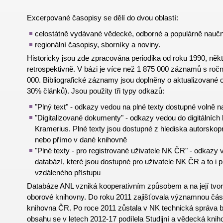
Excerpované časopisy se dělí do dvou oblastí:
celostátně vydávané vědecké, odborné a populárně naučn
regionální časopisy, sborníky a noviny.
Historicky jsou zde zpracována periodika od roku 1990, někt
retrospektivně. V bázi je více než 1 875 000 záznamů s ro
000. Bibliografické záznamy jsou doplněny o aktualizované 
30% článků). Jsou použity tři typy odkazů:
"Plný text" - odkazy vedou na plné texty dostupné volně na
"Digitalizované dokumenty" - odkazy vedou do digitálníc
Kramerius. Plné texty jsou dostupné z hlediska autorsko
nebo přímo v dané knihovně
"Plné texty - pro registrované uživatele NK ČR" - odkazy
databází, které jsou dostupné pro uživatele NK ČR a to i 
vzdáleného přístupu
Databáze ANL vzniká kooperativním způsobem a na její tvorb
oborové knihovny. Do roku 2011 zajišťovala významnou čás
knihovna ČR. Po roce 2011 zůstala v NK technická správa 
obsahu se v letech 2012-17 podílela Studijní a vědecká knih