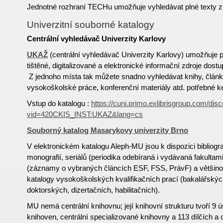
Jednotné rozhraní TECHu umožňuje vyhledávat plné texty z
Univerzitní souborné katalogy
Centrální vyhledávač Univerzity Karlovy
UKAŽ
(centrální vyhledávač Univerzity Karlovy) umožňuje 
tištěné, digitalizované a elektronické informační zdroje dost
Z jednoho místa tak můžete snadno vyhledávat knihy, článk
vysokoškolské práce, konferenční materiály atd. potřebné ke
Vstup do katalogu :
https://cuni.primo.exlibrisgroup.com/dis
vid=420CKIS_INST:UKAZ&lang=cs
Souborný katalog Masarykovy univerzity Brno
V elektronickém katalogu Aleph-MU jsou k dispozici bibliog
monografií, seriálů (periodika odebíraná i vydávaná fakultam
(záznamy o vybraných článcích ESF, FSS, PrávF) a většinou 
katalogy vysokoškolských kvalifikačních prací (bakalářský
doktorských, dizertačních, habilitačních).
MU nemá centrální knihovnu; její knihovní strukturu tvoří 9 ú
knihoven, centrální specializované knihovny a 113 dílčích a