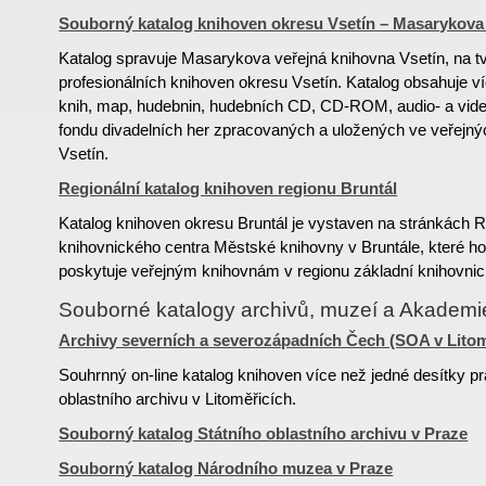
Souborný katalog knihoven okresu Vsetín – Masarykova 
Katalog spravuje Masarykova veřejná knihovna Vsetín, na tv
profesionálních knihoven okresu Vsetín. Katalog obsahuje v
knih, map, hudebnin, hudebních CD, CD-ROM, audio- a vide
fondu divadelních her zpracovaných a uložených ve veřejn
Vsetín.
Regionální katalog knihoven regionu Bruntál
Katalog knihoven okresu Bruntál je vystaven na stránkách R
knihovnického centra Městské knihovny v Bruntále, které h
poskytuje veřejným knihovnám v regionu základní knihovnic
Souborné katalogy archivů, muzeí a Akadem
Archivy severních a severozápadních Čech (SOA v Litom
Souhrnný on-line katalog knihoven více než jedné desítky pr
oblastního archivu v Litoměřicích.
Souborný katalog Státního oblastního archivu v Praze
Souborný katalog Národního muzea v Praze