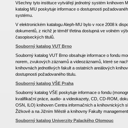
Všechny tyto instituce vytvářejí jednotný systém knihoven M
katalog MU poskytuje informace o dostupnosti požadované
systému.
V elektronickém katalogu Aleph-MU bylo v roce 2008 k dispoz
dokumentů, z nichž je téměř třetina dostupná ve volném výb
časopiseckých titulů.
Souborný katalog VUT Brno
Souborný katalog VUT Brno obsahuje informace o fondu mon
norem, zvukových záznamů a videozáznamů, které se nachá
knihovnách jednotlivých fakult a ostatních areálových knihov
dostupnosti požadovaného titulu.
Souborný katalog VŠE Praha
Souborný katalog VŠE poskytuje informace o fondu (monogr
kvalifikační práce, audio- a videokazety, CD, CD-ROM, d
OSN, ILO) knihoven Centra informačních a knihovnických 
Žižkově a na Jižním Městě a knihovny Fakulty managementu
Souborný katalog Univerzity Palackého Olomouc