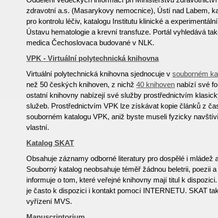
zdravotní a.s. (Masarykovy nemocnice), Ústí nad Labem, ka
pro kontrolu léčiv, katalogu Institutu klinické a experimentál
Ústavu hematologie a krevní transfuze. Portál vyhledává také
medica Čechoslovaca budované v NLK.
VPK - Virtuální polytechnická knihovna
Virtuální polytechnická knihovna sjednocuje v
souborném ka
než 50 českých knihoven, z nichž
40 knihoven
nabízí své f
ostatní knihovny nabízejí své služby prostřednictvím klasi
služeb. Prostřednictvím VPK lze získávat kopie článků z č
souborném katalogu VPK, aniž byste museli fyzicky navštívi
vlastní.
Katalog SKAT
Obsahuje záznamy odborné literatury pro dospělé i mládež a r
Souborný katalog neobsahuje téměř žádnou beletrii, poezii a
informuje o tom, které veřejné knihovny mají titul k dispozic
je často k dispozici i kontakt pomocí INTERNETU. SKAT tak
vyřízení MVS.
Manuscriptorium