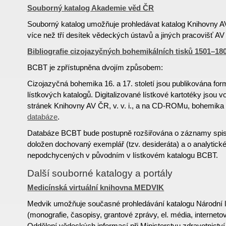
Souborný katalog Akademie věd ČR
Souborný katalog umožňuje prohledávat katalog Knihovny A
více než tří desítek vědeckých ústavů a jiných pracovišť A
Bibliografie cizojazyčných bohemikálních tisků 1501–1
BCBT je zpřístupněna dvojím způsobem:
Cizojazyčná bohemika 16. a 17. století jsou publikována f
lístkových katalogů. Digitalizované lístkové kartotéky jsou 
stránek Knihovny AV ČR, v. v. i., a na CD-ROMu, bohemika 1
databáze
.
Databáze BCBT bude postupně rozšiřována o záznamy spisů
doložen dochovaný exemplář (tzv. desideráta) a o analytick
nepodchycených v původním v lístkovém katalogu BCBT.
Další souborné katalogy a portály
Medicínská virtuální knihovna MEDVIK
Medvik umožňuje současné prohledávání katalogu Národní 
(monografie, časopisy, grantové zprávy, el. média, internetov
Oddělení vědeckých informací při Ministerstvu zdravotnictv