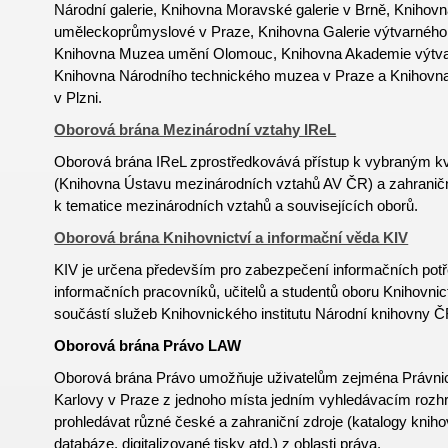
Národní galerie, Knihovna Moravské galerie v Brně, Knihov
uměleckoprůmyslové v Praze, Knihovna Galerie výtvarného
Knihovna Muzea umění Olomouc, Knihovna Akademie výtva
Knihovna Národního technického muzea v Praze a Knihov
v Plzni.
Oborová brána Mezinárodní vztahy IReL
Oborová brána IReL zprostředkovává přístup k vybraným k
(Knihovna Ústavu mezinárodních vztahů AV ČR) a zahrani
k tematice mezinárodních vztahů a souvisejících oborů.
Oborová brána Knihovnictví a informační věda KIV
KIV je určena především pro zabezpečení informačních potř
informačních pracovníků, učitelů a studentů oboru
Knihovnic
součástí služeb Knihovnického institutu Národní knihovny Č
Oborová brána Právo LAW
Oborová brána Právo umožňuje uživatelům zejména Právnick
Karlovy v Praze z jednoho místa jedním vyhledávacím rozh
prohledávat různé české a zahraniční zdroje (katalogy kniho
databáze, digitalizované tisky atd.) z oblasti práva.