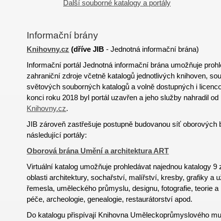
Další souborné katalogy a portály
Informační brány
Knihovny.cz
(
dříve
JIB
- Jednotná informační brána)
Informační portál Jednotná informační brána umožňuje proh
zahraniční zdroje včetně katalogů jednotlivých knihoven, s
světových souborných katalogů a volně dostupných i licen
konci roku 2018 byl portál uzavřen a jeho služby nahradil od
Knihovny.cz
.
JIB zároveň zastřešuje postupně budovanou síť oborových 
následující portály:
Oborová brána Umění a architektura ART
Virtuální katalog umožňuje prohledávat najednou katalogy 
oblasti architektury, sochařství, malířství, kresby, grafiky a 
řemesla, uměleckého průmyslu, designu, fotografie, teorie a
péče, archeologie, genealogie, restaurátorství apod.
Do katalogu přispívají Knihovna Uměleckoprůmyslového mu