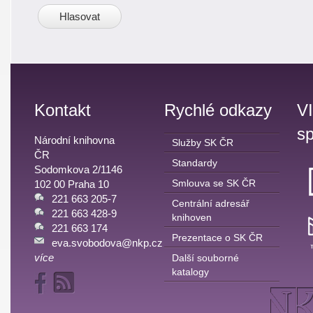
Kontakt
Rychlé odkazy
V
sp
Národní knihovna
Služby SK ČR
ČR
Standardy
Sodomkova 2/1146
Smlouva se SK ČR
102 00 Praha 10
221 663 205-7
Centrální adresář
221 663 428-9
knihoven
221 663 174
Prezentace o SK ČR
eva.svobodova@nkp.cz
více
Další souborné
katalogy