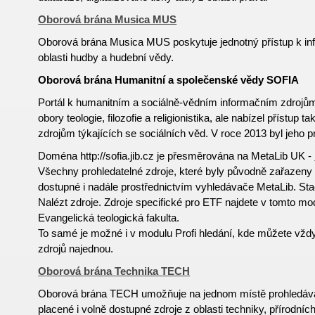
Oborová brána Musica MUS
Oborová brána Musica MUS poskytuje jednotný přístup k i
oblasti hudby a hudební vědy.
Oborová brána Humanitní a společenské vědy SOFIA
Portál k humanitním a sociálně-vědním informačním zdroj
obory teologie, filozofie a religionistika, ale nabízel přístup
zdrojům týkajících se sociálních věd. V roce 2013 byl jeho 
Doména http://sofia.jib.cz je přesměrována na MetaLib UK -
Všechny prohledatelné zdroje, které byly původně zařazeny 
dostupné i nadále prostřednictvím vyhledávače MetaLib. Sta
Nalézt zdroje. Zdroje specifické pro ETF najdete v tomto m
Evangelická teologická fakulta.
To samé je možné i v modulu Profi hledání, kde můžete vždy
zdrojů najednou.
Oborová brána Technika TECH
Oborová brána TECH umožňuje na jednom místě prohledávat
placené i volně
dostupné
zdroje z oblasti techniky, přírodníc