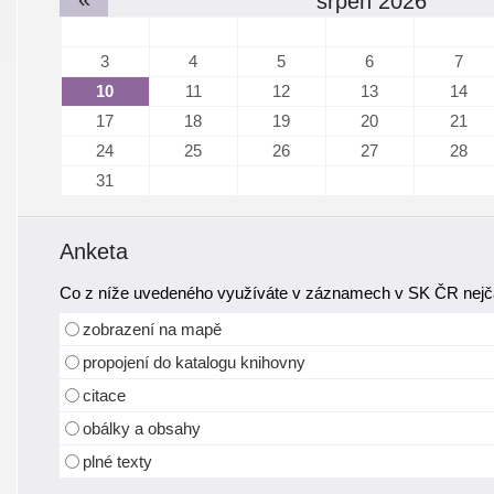
srpen 2026
3
4
5
6
7
10
11
12
13
14
17
18
19
20
21
24
25
26
27
28
31
Anketa
Co z níže uvedeného využíváte v záznamech v SK ČR nejča
zobrazení na mapě
propojení do katalogu knihovny
citace
obálky a obsahy
plné texty