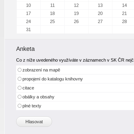
10
11
12
13
14
17
18
19
20
21
24
25
26
27
28
31
Anketa
Co z níže uvedeného využíváte v záznamech v SK ČR nejča
zobrazení na mapě
propojení do katalogu knihovny
citace
obálky a obsahy
plné texty