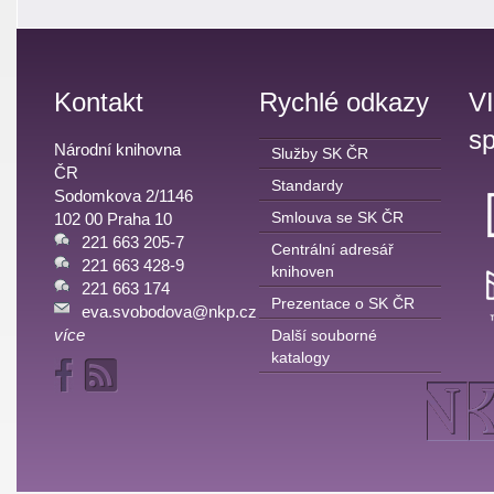
Kontakt
Rychlé odkazy
V
sp
Národní knihovna
Služby SK ČR
ČR
Standardy
Sodomkova 2/1146
Smlouva se SK ČR
102 00 Praha 10
221 663 205-7
Centrální adresář
221 663 428-9
knihoven
221 663 174
Prezentace o SK ČR
eva.svobodova@nkp.cz
více
Další souborné
katalogy