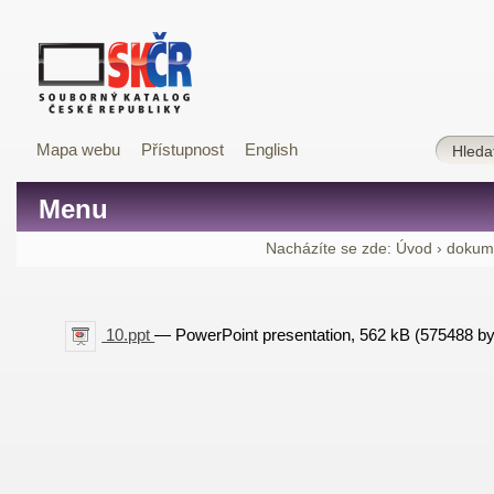
Mapa webu
Přístupnost
English
Menu
Nacházíte se zde:
Úvod
›
dokum
10.ppt
— PowerPoint presentation, 562 kB (575488 by