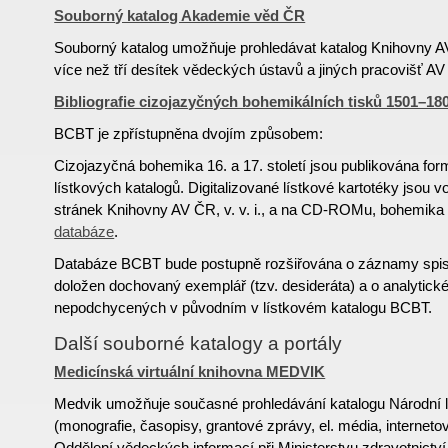
Souborný katalog Akademie věd ČR
Souborný katalog umožňuje prohledávat katalog Knihovny A
více než tří desítek vědeckých ústavů a jiných pracovišť A
Bibliografie cizojazyčných bohemikálních tisků 1501–1
BCBT je zpřístupněna dvojím způsobem:
Cizojazyčná bohemika 16. a 17. století jsou publikována f
lístkových katalogů. Digitalizované lístkové kartotéky jsou 
stránek Knihovny AV ČR, v. v. i., a na CD-ROMu, bohemika 1
databáze
.
Databáze BCBT bude postupně rozšiřována o záznamy spisů
doložen dochovaný exemplář (tzv. desideráta) a o analytick
nepodchycených v původním v lístkovém katalogu BCBT.
Další souborné katalogy a portály
Medicínská virtuální knihovna MEDVIK
Medvik umožňuje současné prohledávání katalogu Národní 
(monografie, časopisy, grantové zprávy, el. média, internetov
Oddělení vědeckých informací při Ministerstvu zdravotnictv