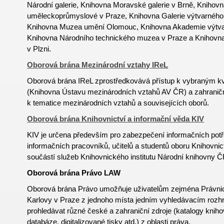
Národní galerie, Knihovna Moravské galerie v Brně, Knihov
uměleckoprůmyslové v Praze, Knihovna Galerie výtvarného
Knihovna Muzea umění Olomouc, Knihovna Akademie výtva
Knihovna Národního technického muzea v Praze a Knihov
v Plzni.
Oborová brána Mezinárodní vztahy IReL
Oborová brána IReL zprostředkovává přístup k vybraným k
(Knihovna Ústavu mezinárodních vztahů AV ČR) a zahrani
k tematice mezinárodních vztahů a souvisejících oborů.
Oborová brána Knihovnictví a informační věda KIV
KIV je určena především pro zabezpečení informačních potř
informačních pracovníků, učitelů a studentů oboru
Knihovnic
součástí služeb Knihovnického institutu Národní knihovny Č
Oborová brána Právo LAW
Oborová brána Právo umožňuje uživatelům zejména Právnick
Karlovy v Praze z jednoho místa jedním vyhledávacím rozh
prohledávat různé české a zahraniční zdroje (katalogy kniho
databáze, digitalizované tisky atd.) z oblasti práva.