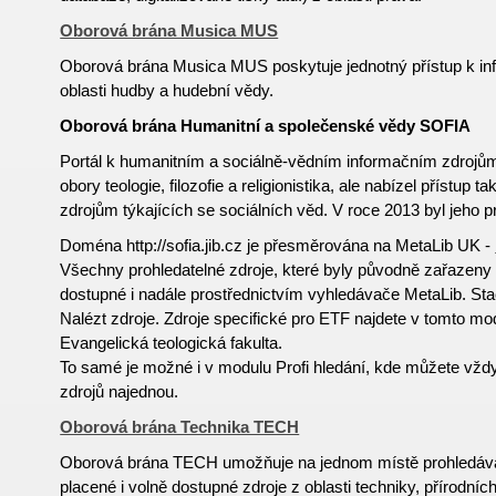
Oborová brána Musica MUS
Oborová brána Musica MUS poskytuje jednotný přístup k i
oblasti hudby a hudební vědy.
Oborová brána Humanitní a společenské vědy SOFIA
Portál k humanitním a sociálně-vědním informačním zdroj
obory teologie, filozofie a religionistika, ale nabízel přístup
zdrojům týkajících se sociálních věd. V roce 2013 byl jeho 
Doména http://sofia.jib.cz je přesměrována na MetaLib UK -
Všechny prohledatelné zdroje, které byly původně zařazeny 
dostupné i nadále prostřednictvím vyhledávače MetaLib. Sta
Nalézt zdroje. Zdroje specifické pro ETF najdete v tomto m
Evangelická teologická fakulta.
To samé je možné i v modulu Profi hledání, kde můžete vždy
zdrojů najednou.
Oborová brána Technika TECH
Oborová brána TECH umožňuje na jednom místě prohledávat
placené i volně
dostupné
zdroje z oblasti techniky, přírodníc