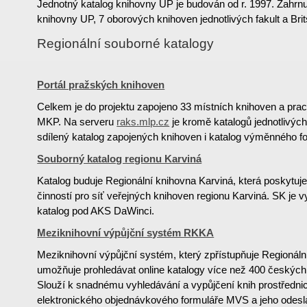
Jednotný katalog knihovny UP je budován od r. 1997. Zahrnu
knihovny UP, 7 oborových knihoven jednotlivých fakult a Bri
Regionální souborné katalogy
Portál pražských knihoven
Celkem je do projektu zapojeno 33 místních knihoven a pr
MKP. Na serveru
raks.mlp.cz
je kromě katalogů jednotlivýc
sdílený katalog zapojených knihoven i katalog výměnného 
Souborný katalog regionu Karviná
Katalog buduje Regionální knihovna Karviná, která poskytuj
činností pro síť veřejných knihoven regionu Karviná. SK je v
katalog pod AKS DaWinci.
Meziknihovní výpůjční systém RKKA
Meziknihovní výpůjční systém, který zpřístupňuje Regionáln
umožňuje prohledávat online katalogy více než 400 českých
Slouží k snadnému vyhledávání a vypůjčení knih prostředn
elektronického objednávkového formuláře MVS a jeho odesl