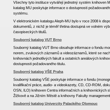
Všechny tyto instituce vytvářejí jednotný systém knihoven M
katalog MU poskytuje informace o dostupnosti požadované
systému.
V elektronickém katalogu Aleph-MU bylo v roce 2008 k dispoz
dokumentů, z nichž je téměř třetina dostupná ve volném výb
časopiseckých titulů.
Souborný katalog VUT Brno
Souborný katalog VUT Brno obsahuje informace o fondu mon
norem, zvukových záznamů a videozáznamů, které se nachá
knihovnách jednotlivých fakult a ostatních areálových knihov
dostupnosti požadovaného titulu.
Souborný katalog VŠE Praha
Souborný katalog VŠE poskytuje informace o fondu (monogr
kvalifikační práce, audio- a videokazety, CD, CD-ROM, d
OSN, ILO) knihoven Centra informačních a knihovnických 
Žižkově a na Jižním Městě a knihovny Fakulty managementu
Souborný katalog Univerzity Palackého Olomouc