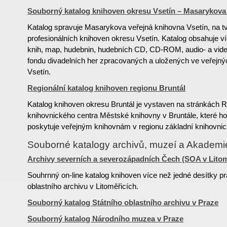
Souborný katalog knihoven okresu Vsetín – Masarykova 
Katalog spravuje Masarykova veřejná knihovna Vsetín, na tv
profesionálních knihoven okresu Vsetín. Katalog obsahuje v
knih, map, hudebnin, hudebních CD, CD-ROM, audio- a vide
fondu divadelních her zpracovaných a uložených ve veřejn
Vsetín.
Regionální katalog knihoven regionu Bruntál
Katalog knihoven okresu Bruntál je vystaven na stránkách R
knihovnického centra Městské knihovny v Bruntále, které h
poskytuje veřejným knihovnám v regionu základní knihovnic
Souborné katalogy archivů, muzeí a Akadem
Archivy severních a severozápadních Čech (SOA v Litom
Souhrnný on-line katalog knihoven více než jedné desítky pr
oblastního archivu v Litoměřicích.
Souborný katalog Státního oblastního archivu v Praze
Souborný katalog Národního muzea v Praze