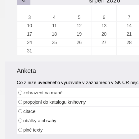
srpen 2026
3
4
5
6
7
10
11
12
13
14
17
18
19
20
21
24
25
26
27
28
31
Anketa
Co z níže uvedeného využíváte v záznamech v SK ČR nejča
zobrazení na mapě
propojení do katalogu knihovny
citace
obálky a obsahy
plné texty