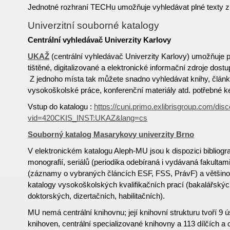
Jednotné rozhraní TECHu umožňuje vyhledávat plné texty z
Univerzitní souborné katalogy
Centrální vyhledávač Univerzity Karlovy
UKAŽ
(centrální vyhledávač Univerzity Karlovy) umožňuje 
tištěné, digitalizované a elektronické informační zdroje dost
Z jednoho místa tak můžete snadno vyhledávat knihy, článk
vysokoškolské práce, konferenční materiály atd. potřebné ke
Vstup do katalogu :
https://cuni.primo.exlibrisgroup.com/dis
vid=420CKIS_INST:UKAZ&lang=cs
Souborný katalog Masarykovy univerzity Brno
V elektronickém katalogu Aleph-MU jsou k dispozici bibliog
monografií, seriálů (periodika odebíraná i vydávaná fakultam
(záznamy o vybraných článcích ESF, FSS, PrávF) a většinou 
katalogy vysokoškolských kvalifikačních prací (bakalářský
doktorských, dizertačních, habilitačních).
MU nemá centrální knihovnu; její knihovní strukturu tvoří 9 ú
knihoven, centrální specializované knihovny a 113 dílčích a