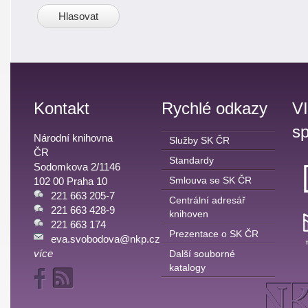
Kontakt
Rychlé odkazy
V
sp
Národní knihovna
Služby SK ČR
ČR
Standardy
Sodomkova 2/1146
Smlouva se SK ČR
102 00 Praha 10
221 663 205-7
Centrální adresář
221 663 428-9
knihoven
221 663 174
Prezentace o SK ČR
eva.svobodova@nkp.cz
více
Další souborné
katalogy