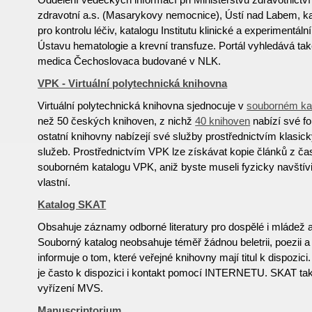
zdravotní a.s. (Masarykovy nemocnice), Ústí nad Labem, ka
pro kontrolu léčiv, katalogu Institutu klinické a experimentál
Ústavu hematologie a krevní transfuze. Portál vyhledává také
medica Čechoslovaca budované v NLK.
VPK - Virtuální polytechnická knihovna
Virtuální polytechnická knihovna sjednocuje v
souborném ka
než 50 českých knihoven, z nichž
40 knihoven
nabízí své f
ostatní knihovny nabízejí své služby prostřednictvím klasi
služeb. Prostřednictvím VPK lze získávat kopie článků z č
souborném katalogu VPK, aniž byste museli fyzicky navštívi
vlastní.
Katalog SKAT
Obsahuje záznamy odborné literatury pro dospělé i mládež a r
Souborný katalog neobsahuje téměř žádnou beletrii, poezii a
informuje o tom, které veřejné knihovny mají titul k dispozic
je často k dispozici i kontakt pomocí INTERNETU. SKAT tak
vyřízení MVS.
Manuscriptorium