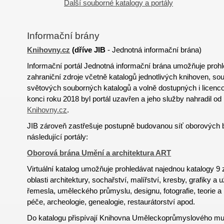
Další souborné katalogy a portály
Informační brány
Knihovny.cz
(
dříve
JIB
- Jednotná informační brána)
Informační portál Jednotná informační brána umožňuje proh
zahraniční zdroje včetně katalogů jednotlivých knihoven, s
světových souborných katalogů a volně dostupných i licen
konci roku 2018 byl portál uzavřen a jeho služby nahradil od
Knihovny.cz
.
JIB zároveň zastřešuje postupně budovanou síť oborových 
následující portály:
Oborová brána Umění a architektura ART
Virtuální katalog umožňuje prohledávat najednou katalogy 
oblasti architektury, sochařství, malířství, kresby, grafiky a 
řemesla, uměleckého průmyslu, designu, fotografie, teorie a
péče, archeologie, genealogie, restaurátorství apod.
Do katalogu přispívají Knihovna Uměleckoprůmyslového mu