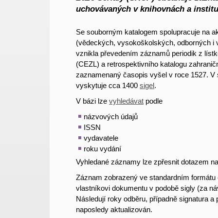
uchovávaných v knihovnách a institu
Se souborným katalogem spolupracuje na aktu
(vědeckých, vysokoškolských, odborných i v
vznikla převedením záznamů periodik z lístko
(CEZL) a retrospektivního katalogu zahraničn
zaznamenaný časopis vyšel v roce 1527. V s
vyskytuje cca 1400
sigel
.
V bázi lze
vyhledávat
podle
názvových údajů
ISSN
vydavatele
roku vydání
Vyhledané záznamy lze zpřesnit dotazem na
Záznam zobrazený ve standardním formátu ob
vlastníkovi dokumentu v podobě sigly (za n
Následují roky odběru, případně signatura a
naposledy aktualizován.