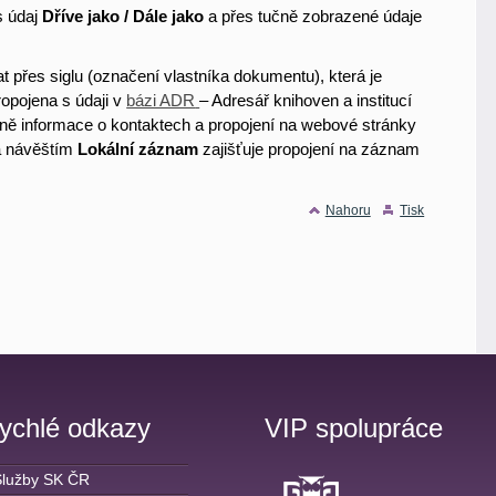
s údaj
Dříve jako / Dále jako
a přes tučně zobrazené údaje
at přes
si
g
lu
(označení vlastníka dokumentu), která je
ropojena s údaji v
bázi ADR
– Adresář knihoven a institucí
etně informace o kontaktech a propojení na webové stránky
za návěštím
Lokální záznam
zajišťuje propojení na záznam
Nahoru
Tisk
ychlé odkazy
VIP spolupráce
Služby SK ČR