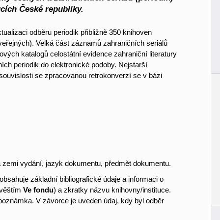
cích České republiky.
alizaci odběru periodik přibližně 350 knihoven
eřejných). Velká část záznamů zahraničních seriálů
vých katalogů celostátní evidence zahraniční literatury
ích periodik do elektronické podoby. Nejstarší
ouvislosti se zpracovanou retrokonverzí se v bázi
 zemi vydání, jazyk dokumentu, předmět dokumentu.
sahuje základní bibliografické údaje a informaci o
ávěštím
Ve fondu
) a zkratky názvu knihovny/instituce.
 poznámka. V závorce je uveden údaj, kdy byl odběr