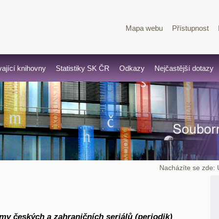
Mapa webu
Přístupnost
vající knihovny
Statistiky SK ČR
Odkazy
Nejčastější dotazy
Nacházíte se zde:
y českých a zahraničních seriálů (periodik)