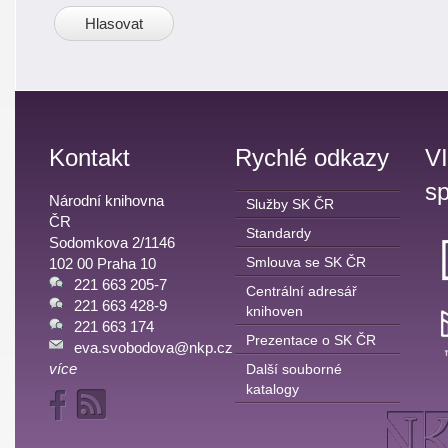
Kontakt
Rychlé odkazy
V
sp
Národní knihovna
Služby SK ČR
ČR
Standardy
Sodomkova 2/1146
Smlouva se SK ČR
102 00 Praha 10
221 663 205-7
Centrální adresář
221 663 428-9
knihoven
221 663 174
Prezentace o SK ČR
eva.svobodova@nkp.cz
více
Další souborné
katalogy