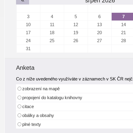
srpen 2026
3
4
5
6
7
10
11
12
13
14
17
18
19
20
21
24
25
26
27
28
31
Anketa
Co z níže uvedeného využíváte v záznamech v SK ČR nejča
zobrazení na mapě
propojení do katalogu knihovny
citace
obálky a obsahy
plné texty