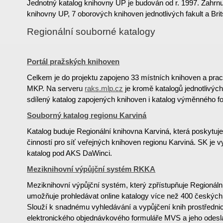
Jednotný katalog knihovny UP je budován od r. 1997. Zahrnu
knihovny UP, 7 oborových knihoven jednotlivých fakult a Bri
Regionální souborné katalogy
Portál pražských knihoven
Celkem je do projektu zapojeno 33 místních knihoven a pr
MKP. Na serveru
raks.mlp.cz
je kromě katalogů jednotlivýc
sdílený katalog zapojených knihoven i katalog výměnného 
Souborný katalog regionu Karviná
Katalog buduje Regionální knihovna Karviná, která poskytuj
činností pro síť veřejných knihoven regionu Karviná. SK je v
katalog pod AKS DaWinci.
Meziknihovní výpůjční systém RKKA
Meziknihovní výpůjční systém, který zpřístupňuje Regionáln
umožňuje prohledávat online katalogy více než 400 českých
Slouží k snadnému vyhledávání a vypůjčení knih prostředn
elektronického objednávkového formuláře MVS a jeho odesl