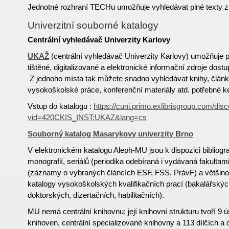
Jednotné rozhraní TECHu umožňuje vyhledávat plné texty z
Univerzitní souborné katalogy
Centrální vyhledávač Univerzity Karlovy
UKAŽ
(centrální vyhledávač Univerzity Karlovy) umožňuje 
tištěné, digitalizované a elektronické informační zdroje dost
Z jednoho místa tak můžete snadno vyhledávat knihy, článk
vysokoškolské práce, konferenční materiály atd. potřebné ke
Vstup do katalogu :
https://cuni.primo.exlibrisgroup.com/dis
vid=420CKIS_INST:UKAZ&lang=cs
Souborný katalog Masarykovy univerzity Brno
V elektronickém katalogu Aleph-MU jsou k dispozici bibliog
monografií, seriálů (periodika odebíraná i vydávaná fakultam
(záznamy o vybraných článcích ESF, FSS, PrávF) a většinou 
katalogy vysokoškolských kvalifikačních prací (bakalářský
doktorských, dizertačních, habilitačních).
MU nemá centrální knihovnu; její knihovní strukturu tvoří 9 ú
knihoven, centrální specializované knihovny a 113 dílčích a