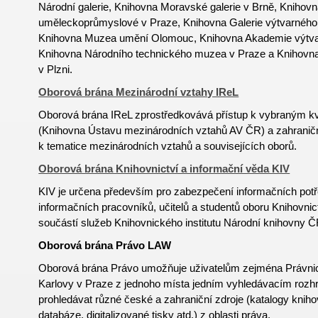
Národní galerie, Knihovna Moravské galerie v Brně, Knihov
uměleckoprůmyslové v Praze, Knihovna Galerie výtvarného
Knihovna Muzea umění Olomouc, Knihovna Akademie výtva
Knihovna Národního technického muzea v Praze a Knihov
v Plzni.
Oborová brána Mezinárodní vztahy IReL
Oborová brána IReL zprostředkovává přístup k vybraným k
(Knihovna Ústavu mezinárodních vztahů AV ČR) a zahrani
k tematice mezinárodních vztahů a souvisejících oborů.
Oborová brána Knihovnictví a informační věda KIV
KIV je určena především pro zabezpečení informačních potř
informačních pracovníků, učitelů a studentů oboru
Knihovnic
součástí služeb Knihovnického institutu Národní knihovny Č
Oborová brána Právo LAW
Oborová brána Právo umožňuje uživatelům zejména Právnick
Karlovy v Praze z jednoho místa jedním vyhledávacím rozh
prohledávat různé české a zahraniční zdroje (katalogy kniho
databáze, digitalizované tisky atd.) z oblasti práva.