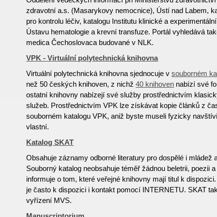
zdravotní a.s. (Masarykovy nemocnice), Ústí nad Labem, ka
pro kontrolu léčiv, katalogu Institutu klinické a experimentál
Ústavu hematologie a krevní transfuze. Portál vyhledává také
medica Čechoslovaca budované v NLK.
VPK - Virtuální polytechnická knihovna
Virtuální polytechnická knihovna sjednocuje v
souborném ka
než 50 českých knihoven, z nichž
40 knihoven
nabízí své f
ostatní knihovny nabízejí své služby prostřednictvím klasi
služeb. Prostřednictvím VPK lze získávat kopie článků z č
souborném katalogu VPK, aniž byste museli fyzicky navštívi
vlastní.
Katalog SKAT
Obsahuje záznamy odborné literatury pro dospělé i mládež a r
Souborný katalog neobsahuje téměř žádnou beletrii, poezii a
informuje o tom, které veřejné knihovny mají titul k dispozic
je často k dispozici i kontakt pomocí INTERNETU. SKAT tak
vyřízení MVS.
Manuscriptorium