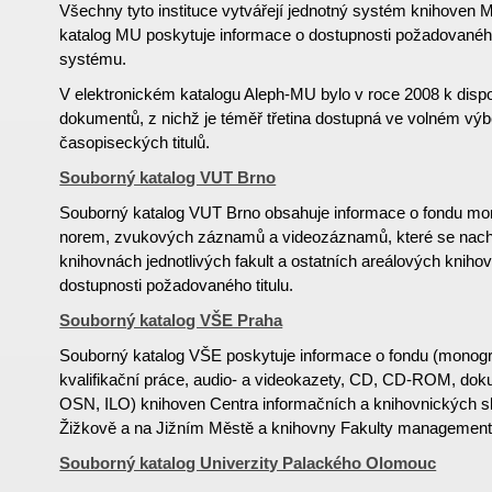
Všechny tyto instituce vytvářejí jednotný systém knihoven M
katalog MU poskytuje informace o dostupnosti požadované
systému.
V elektronickém katalogu Aleph-MU bylo v roce 2008 k dispoz
dokumentů, z nichž je téměř třetina dostupná ve volném výb
časopiseckých titulů.
Souborný katalog VUT Brno
Souborný katalog VUT Brno obsahuje informace o fondu mon
norem, zvukových záznamů a videozáznamů, které se nachá
knihovnách jednotlivých fakult a ostatních areálových knihov
dostupnosti požadovaného titulu.
Souborný katalog VŠE Praha
Souborný katalog VŠE poskytuje informace o fondu (monogr
kvalifikační práce, audio- a videokazety, CD, CD-ROM, d
OSN, ILO) knihoven Centra informačních a knihovnických 
Žižkově a na Jižním Městě a knihovny Fakulty managementu
Souborný katalog Univerzity Palackého Olomouc