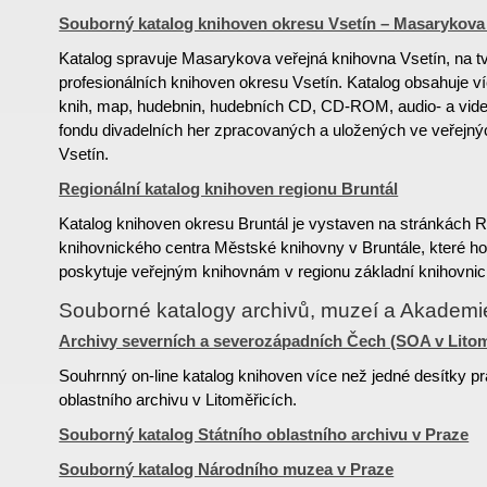
Souborný katalog knihoven okresu Vsetín – Masarykova 
Katalog spravuje Masarykova veřejná knihovna Vsetín, na tv
profesionálních knihoven okresu Vsetín. Katalog obsahuje v
knih, map, hudebnin, hudebních CD, CD-ROM, audio- a vide
fondu divadelních her zpracovaných a uložených ve veřejn
Vsetín.
Regionální katalog knihoven regionu Bruntál
Katalog knihoven okresu Bruntál je vystaven na stránkách R
knihovnického centra Městské knihovny v Bruntále, které h
poskytuje veřejným knihovnám v regionu základní knihovnic
Souborné katalogy archivů, muzeí a Akadem
Archivy severních a severozápadních Čech (SOA v Litom
Souhrnný on-line katalog knihoven více než jedné desítky pr
oblastního archivu v Litoměřicích.
Souborný katalog Státního oblastního archivu v Praze
Souborný katalog Národního muzea v Praze