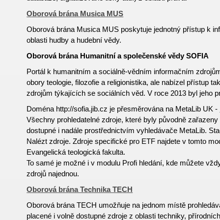
Oborová brána Musica MUS
Oborová brána Musica MUS poskytuje jednotný přístup k i
oblasti hudby a hudební vědy.
Oborová brána Humanitní a společenské vědy SOFIA
Portál k humanitním a sociálně-vědním informačním zdroj
obory teologie, filozofie a religionistika, ale nabízel přístup
zdrojům týkajících se sociálních věd. V roce 2013 byl jeho 
Doména http://sofia.jib.cz je přesměrována na MetaLib UK -
Všechny prohledatelné zdroje, které byly původně zařazeny 
dostupné i nadále prostřednictvím vyhledávače MetaLib. Sta
Nalézt zdroje. Zdroje specifické pro ETF najdete v tomto m
Evangelická teologická fakulta.
To samé je možné i v modulu Profi hledání, kde můžete vždy
zdrojů najednou.
Oborová brána Technika TECH
Oborová brána TECH umožňuje na jednom místě prohledávat
placené i volně
dostupné
zdroje z oblasti techniky, přírodníc