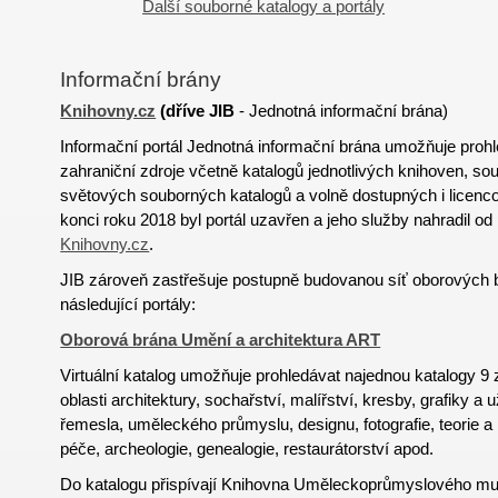
Další souborné katalogy a portály
Informační brány
Knihovny.cz
(
dříve
JIB
- Jednotná informační brána)
Informační portál Jednotná informační brána umožňuje proh
zahraniční zdroje včetně katalogů jednotlivých knihoven, s
světových souborných katalogů a volně dostupných i licen
konci roku 2018 byl portál uzavřen a jeho služby nahradil od
Knihovny.cz
.
JIB zároveň zastřešuje postupně budovanou síť oborových 
následující portály:
Oborová brána Umění a architektura ART
Virtuální katalog umožňuje prohledávat najednou katalogy 
oblasti architektury, sochařství, malířství, kresby, grafiky a 
řemesla, uměleckého průmyslu, designu, fotografie, teorie a
péče, archeologie, genealogie, restaurátorství apod.
Do katalogu přispívají Knihovna Uměleckoprůmyslového mu