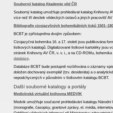
Souborný katalog Akademie věd ČR
Souborný katalog umožňuje prohledávat katalog Knihovny A
více než tří desítek vědeckých ústavů a jiných pracovišť A
Bibliografie cizojazyčných bohemikálních tisků 1501–1
BCBT je zpřístupněna dvojím způsobem:
Cizojazyčná bohemika 16. a 17. století jsou publikována f
lístkových katalogů. Digitalizované lístkové kartotéky jsou 
stránek Knihovny AV ČR, v. v. i., a na CD-ROMu, bohemika 1
databáze
.
Databáze BCBT bude postupně rozšiřována o záznamy spisů
doložen dochovaný exemplář (tzv. desideráta) a o analytick
nepodchycených v původním v lístkovém katalogu BCBT.
Další souborné katalogy a portály
Medicínská virtuální knihovna MEDVIK
Medvik umožňuje současné prohledávání katalogu Národní 
(monografie, časopisy, grantové zprávy, el. média, internetov
Oddělení vědeckých informací při Ministerstvu zdravotnictv