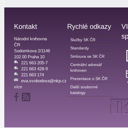
Kontakt
Rychlé odkazy
V
sp
Národní knihovna
Služby SK ČR
ČR
Standardy
Sodomkova 2/1146
Smlouva se SK ČR
102 00 Praha 10
221 663 205-7
Centrální adresář
221 663 428-9
knihoven
221 663 174
Prezentace o SK ČR
eva.svobodova@nkp.cz
více
Další souborné
katalogy