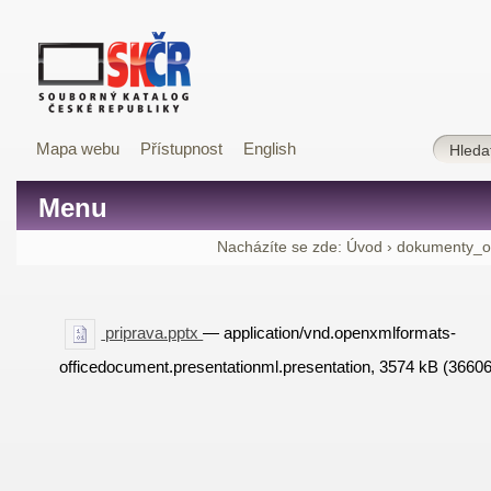
Mapa webu
Přístupnost
English
Menu
Nacházíte se zde:
Úvod
›
dokumenty_o
priprava.pptx
— application/vnd.openxmlformats-
officedocument.presentationml.presentation, 3574 kB (3660