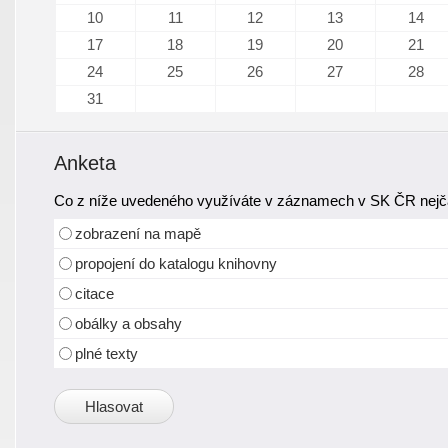
10
11
12
13
14
17
18
19
20
21
24
25
26
27
28
31
Anketa
Co z níže uvedeného využíváte v záznamech v SK ČR nejča
zobrazení na mapě
propojení do katalogu knihovny
citace
obálky a obsahy
plné texty