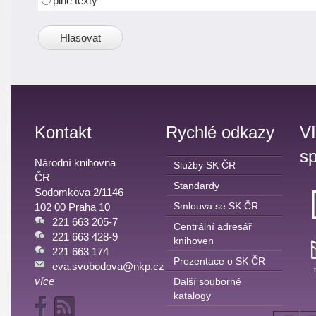
plné texty
Kontakt
Rychlé odkazy
V
sp
Národní knihovna
Služby SK ČR
ČR
Standardy
Sodomkova 2/1146
Smlouva se SK ČR
102 00 Praha 10
221 663 205-7
Centrální adresář
221 663 428-9
knihoven
221 663 174
Prezentace o SK ČR
eva.svobodova@nkp.cz
více
Další souborné
katalogy