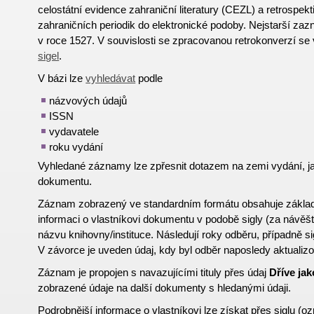
celostátní evidence zahraniční literatury (CEZL) a retrospekt
zahraničních periodik do elektronické podoby. Nejstarší z
v roce 1527. V souvislosti se zpracovanou retrokonverzí se
sigel
.
V bázi lze
vyhledávat
podle
názvových údajů
ISSN
vydavatele
roku vydání
Vyhledané záznamy lze zpřesnit dotazem na zemi vydání, 
dokumentu.
Záznam zobrazený ve standardním formátu obsahuje základní
informaci o vlastníkovi dokumentu v podobě sigly (za návě
názvu knihovny/instituce. Následují roky odběru, případně 
V závorce je uveden údaj, kdy byl odběr naposledy aktualiz
Záznam je propojen s navazujícími tituly přes údaj
Dříve jak
zobrazené údaje na další dokumenty s hledanými údaji.
Podrobnější informace o vlastníkovi lze získat přes
si
g
lu
(oz