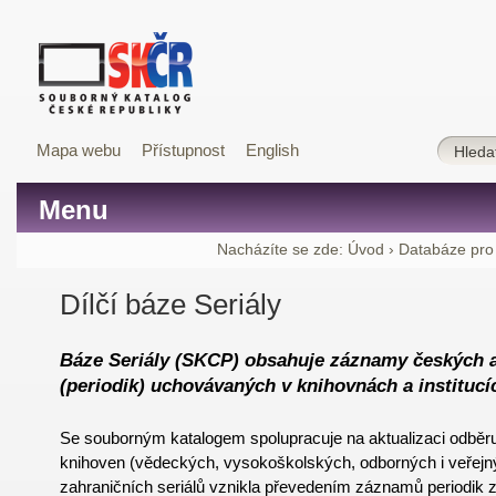
Mapa webu
Přístupnost
English
Menu
Nacházíte se zde:
Úvod
›
Databáze pro
Dílčí báze Seriály
Báze Seriály (SKCP) obsahuje záznamy českých a
(periodik) uchovávaných v knihovnách a institucí
Se souborným katalogem spolupracuje na aktualizaci odběru 
knihoven (vědeckých, vysokoškolských, odborných i veřejn
zahraničních seriálů vznikla převedením záznamů periodik z