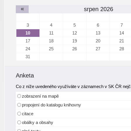
«
srpen 2026
3
4
5
6
7
10
11
12
13
14
17
18
19
20
21
24
25
26
27
28
31
Anketa
Co z níže uvedeného využíváte v záznamech v SK ČR nejča
zobrazení na mapě
propojení do katalogu knihovny
citace
obálky a obsahy