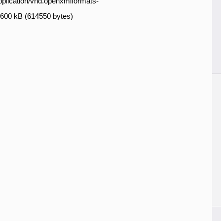
plication/vnd.openxmlformats-
 600 kB (614550 bytes)