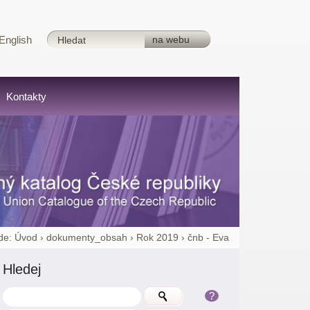
English
Kontakty
de:
Úvod
›
dokumenty_obsah
›
Rok 2019
›
čnb - Eva
Hledej
?