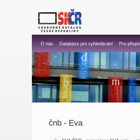
O nás
Databáze pro vyhledávání
Pro přispí
čnb - Eva