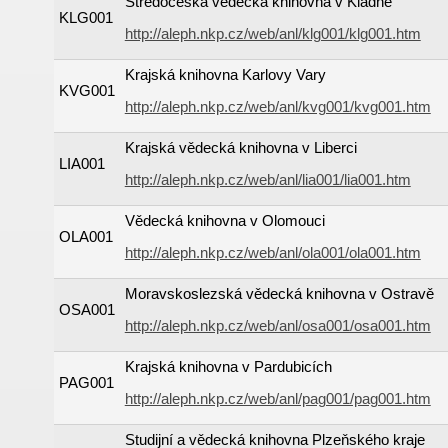
Středočeská vědecká knihovna v Kladně
KLG001
http://aleph.nkp.cz/web/anl/klg001/klg001.htm
Krajská knihovna Karlovy Vary
KVG001
http://aleph.nkp.cz/web/anl/kvg001/kvg001.htm
Krajská vědecká knihovna v Liberci
LIA001
http://aleph.nkp.cz/web/anl/lia001/lia001.htm
Vědecká knihovna v Olomouci
OLA001
http://aleph.nkp.cz/web/anl/ola001/ola001.htm
Moravskoslezská vědecká knihovna v Ostravě
OSA001
http://aleph.nkp.cz/web/anl/osa001/osa001.htm
Krajská knihovna v Pardubicích
PAG001
http://aleph.nkp.cz/web/anl/pag001/pag001.htm
Studijní a vědecká knihovna Plzeňského kraje