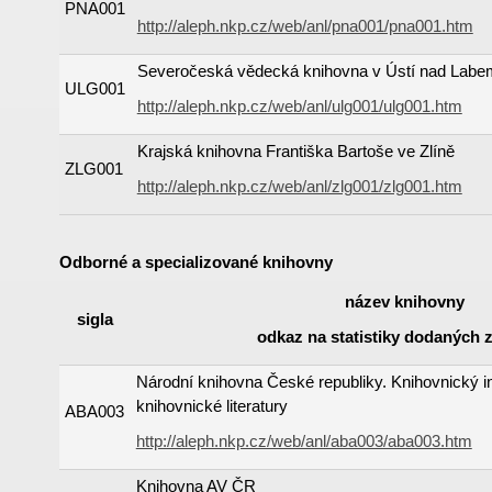
PNA001
http://aleph.nkp.cz/web/anl/pna001/pna001.htm
Severočeská vědecká knihovna v Ústí nad Labe
ULG001
http://aleph.nkp.cz/web/anl/ulg001/ulg001.htm
Krajská knihovna Františka Bartoše ve Zlíně
ZLG001
http://aleph.nkp.cz/web/anl/zlg001/zlg001.htm
Odborné a specializované knihovny
název knihovny
sigla
odkaz na statistiky dodaných
Národní knihovna České republiky. Knihovnický in
knihovnické literatury
ABA003
http://aleph.nkp.cz/web/anl/aba003/aba003.htm
Knihovna AV ČR