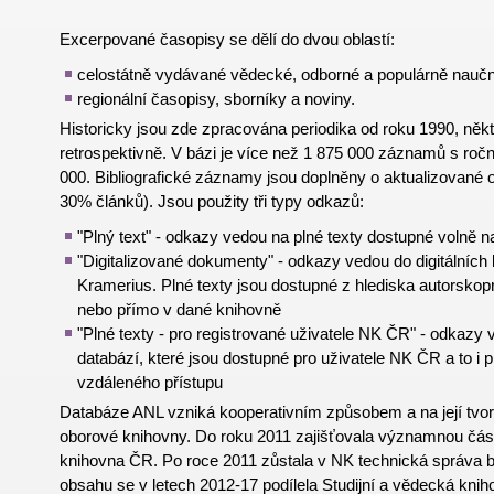
Excerpované časopisy se dělí do dvou oblastí:
celostátně vydávané vědecké, odborné a populárně naučn
regionální časopisy, sborníky a noviny.
Historicky jsou zde zpracována periodika od roku 1990, někt
retrospektivně. V bázi je více než 1 875 000 záznamů s ro
000. Bibliografické záznamy jsou doplněny o aktualizované 
30% článků). Jsou použity tři typy odkazů:
"Plný text" - odkazy vedou na plné texty dostupné volně na
"Digitalizované dokumenty" - odkazy vedou do digitálníc
Kramerius. Plné texty jsou dostupné z hlediska autorsko
nebo přímo v dané knihovně
"Plné texty - pro registrované uživatele NK ČR" - odkazy
databází, které jsou dostupné pro uživatele NK ČR a to i 
vzdáleného přístupu
Databáze ANL vzniká kooperativním způsobem a na její tvorb
oborové knihovny. Do roku 2011 zajišťovala významnou čás
knihovna ČR. Po roce 2011 zůstala v NK technická správa 
obsahu se v letech 2012-17 podílela Studijní a vědecká knih