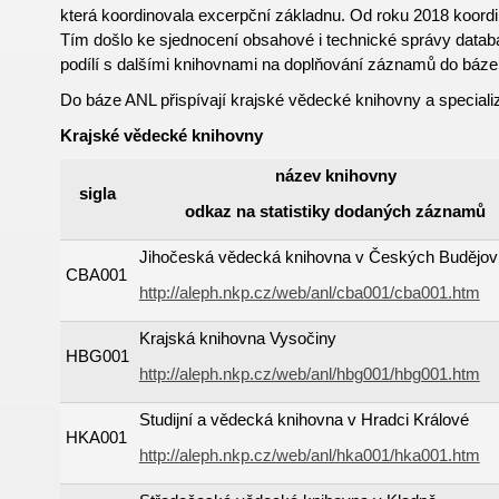
která koordinovala excerpční základnu. Od roku 2018 koord
Tím došlo ke sjednocení obsahové i technické správy data
podílí s dalšími knihovnami na doplňování záznamů do báz
Do báze ANL přispívají krajské vědecké knihovny a special
Krajské vědecké knihovny
název knihovny
sigla
odkaz na statistiky dodaných záznamů
Jihočeská vědecká knihovna v Českých Budějov
CBA001
http://aleph.nkp.cz/web/anl/cba001/cba001.htm
Krajská knihovna Vysočiny
HBG001
http://aleph.nkp.cz/web/anl/hbg001/hbg001.htm
Studijní a vědecká knihovna v Hradci Králové
HKA001
http://aleph.nkp.cz/web/anl/hka001/hka001.htm