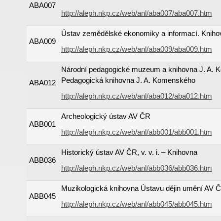
ABA007
http://aleph.nkp.cz/web/anl/aba007/aba007.htm
Ústav zemědělské ekonomiky a informací. Kniho
ABA009
http://aleph.nkp.cz/web/anl/aba009/aba009.htm
Národní pedagogické muzeum a knihovna J. A. 
Pedagogická knihovna J. A. Komenského
ABA012
http://aleph.nkp.cz/web/anl/aba012/aba012.htm
Archeologický ústav AV ČR
ABB001
http://aleph.nkp.cz/web/anl/abb001/abb001.htm
Historický ústav AV ČR, v. v. i. – Knihovna
ABB036
http://aleph.nkp.cz/web/anl/abb036/abb036.htm
Muzikologická knihovna Ústavu dějin umění AV ČR,
ABB045
http://aleph.nkp.cz/web/anl/abb045/abb045.htm