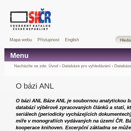
Mapa webu
Přístupnost
English
Menu
Nacházíte se zde:
Úvod
›
Databáze pro vyhledávání
›
Databáze
O bázi ANL
O bázi ANL Báze ANL je soubornou analytickou bi
databází výběrově zpracovaných článků a statí, k
seriálech (periodicky vycházejících dokumentech)
míře v monografiích vydávaných na území ČR. Bá
kooperace knihoven. Excerpční základna se může