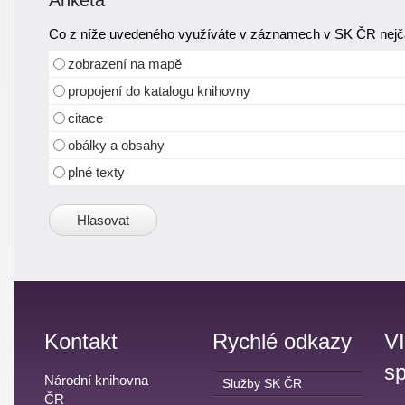
Anketa
Co z níže uvedeného využíváte v záznamech v SK ČR nejča
zobrazení na mapě
propojení do katalogu knihovny
citace
obálky a obsahy
plné texty
Kontakt
Rychlé odkazy
V
sp
Národní knihovna
Služby SK ČR
ČR