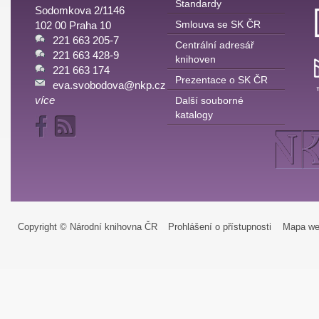
Standardy
Sodomkova 2/1146
Smlouva se SK ČR
102 00 Praha 10
221 663 205-7
Centrální adresář
221 663 428-9
knihoven
221 663 174
Prezentace o SK ČR
eva.svobodova@nkp.cz
více
Další souborné
katalogy
Copyright © Národní knihovna ČR
Prohlášení o přístupnosti
Mapa we