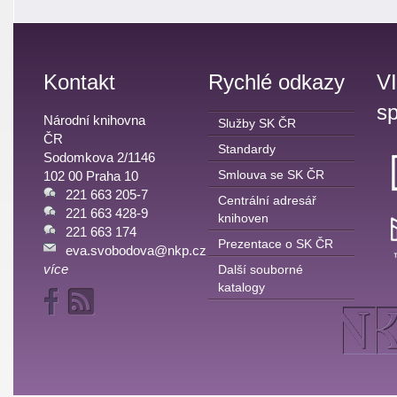
Kontakt
Rychlé odkazy
V
sp
Národní knihovna
Služby SK ČR
ČR
Standardy
Sodomkova 2/1146
Smlouva se SK ČR
102 00 Praha 10
221 663 205-7
Centrální adresář
221 663 428-9
knihoven
221 663 174
Prezentace o SK ČR
eva.svobodova@nkp.cz
více
Další souborné
katalogy