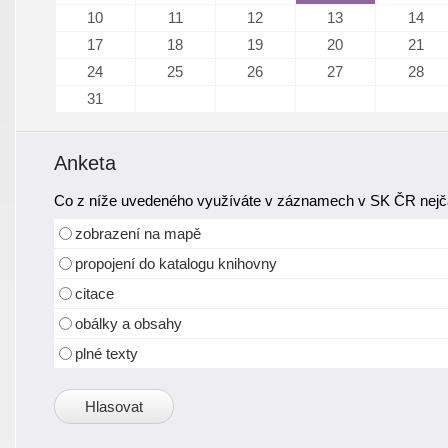
10
11
12
13
14
17
18
19
20
21
24
25
26
27
28
31
Anketa
Co z níže uvedeného využíváte v záznamech v SK ČR nejča
zobrazení na mapě
propojení do katalogu knihovny
citace
obálky a obsahy
plné texty