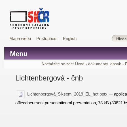
Mapa webu
Přístupnost
English
Menu
Nacházíte se zde:
Úvod
›
dokumenty_obsah
›
Lichtenbergová - čnb
Lichtenbergová_SKsem_2019_EL_hot.pptx
— applica
officedocument.presentationml.presentation, 78 kB (80821 b