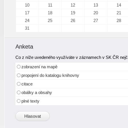
10
11
12
13
14
17
18
19
20
21
24
25
26
27
28
31
Anketa
Co z níže uvedeného využíváte v záznamech v SK ČR nejča
zobrazení na mapě
propojení do katalogu knihovny
citace
obálky a obsahy
plné texty