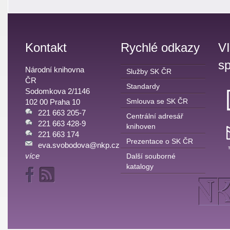
Kontakt
Rychlé odkazy
V
sp
Národní knihovna
Služby SK ČR
ČR
Standardy
Sodomkova 2/1146
Smlouva se SK ČR
102 00 Praha 10
221 663 205-7
Centrální adresář
221 663 428-9
knihoven
221 663 174
Prezentace o SK ČR
eva.svobodova@nkp.cz
více
Další souborné
katalogy