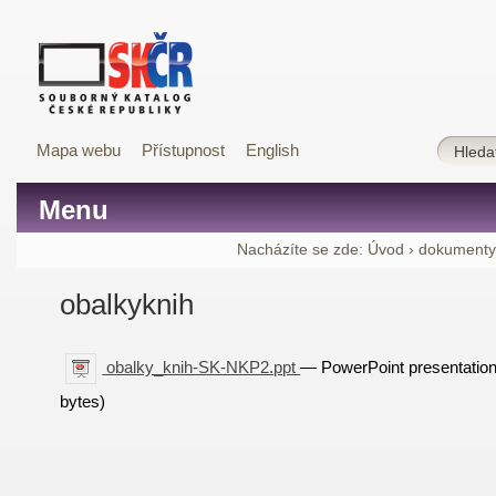
Mapa webu
Přístupnost
English
Menu
Nacházíte se zde:
Úvod
›
dokumenty
obalkyknih
obalky_knih-SK-NKP2.ppt
— PowerPoint presentatio
bytes)