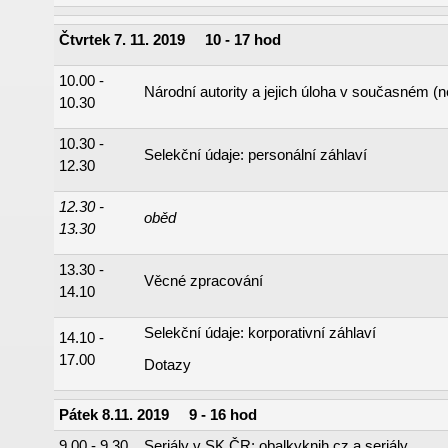
Čtvrtek 7. 11. 2019 10 - 17 hod
10.00 -
Národní autority a jejich úloha v současném (
10.30
10.30 -
Selekční údaje: personální záhlaví
12.30
12.30 -
oběd
13.30
13.30 -
Věcné zpracování
14.10
Selekční údaje: korporativní záhlaví
14.10 -
17.00
Dotazy
Pátek 8.11. 2019
9 - 16 hod
9.00 - 9.30
Seriály v SK ČR; obalkyknih.cz a seriály