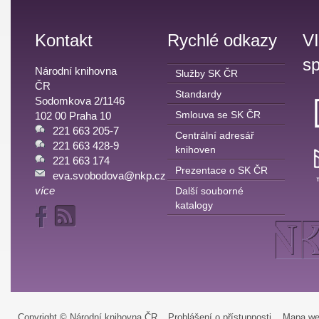
Kontakt
Rychlé odkazy
V
sp
Národní knihovna
Služby SK ČR
ČR
Standardy
Sodomkova 2/1146
Smlouva se SK ČR
102 00 Praha 10
221 663 205-7
Centrální adresář
221 663 428-9
knihoven
221 663 174
Prezentace o SK ČR
eva.svobodova@nkp.cz
více
Další souborné
katalogy
Copyright © Národní knihovna ČR
Prohlášení o přístupnosti
Mapa we