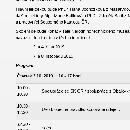
Hlavní lektorkou bude PhDr. Hana Vochozková z Masarykovy
dalšími lektory Mgr. Marie Balíková a PhDr. Zdeněk Bartl z
a pracovníci Souborného katalogu ČR.
Školení se bude konat v sále Národního technického muzea
navazujících blocích v těchto termínech:
3. a 4. října 2019
7. a 8. listopadu 2019
Program:
Čtvrtek 3.10. 2019 10 - 17 hod
10.00 -
Spolupráce se SK ČR / spolupráce s Obalkykn
10.30
10.30 -
Úvod, obecná pravidla, kódované údaje I.
12.30
12.30 -
oběd