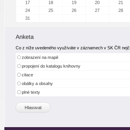
17
18
19
20
21
24
25
26
27
28
31
Anketa
Co z níže uvedeného využíváte v záznamech v SK ČR nejča
zobrazení na mapě
propojení do katalogu knihovny
citace
obálky a obsahy
plné texty