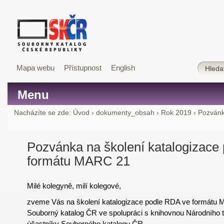
Mapa webu
Přístupnost
English
Menu
Nacházíte se zde:
Úvod
›
dokumenty_obsah
›
Rok 2019
›
Pozvánk
Pozvánka na školení katalogizace
formátu MARC 21
Milé kolegyně, milí kolegové,
zveme Vás na školení katalogizace podle RDA ve formátu 
Souborný katalog ČR ve spolupráci s knihovnou Národního
účastníky Souborného katalogu ČR.