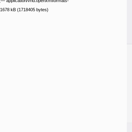
x
— application/vnd.openxmlformats-
, 1678 kB (1718405 bytes)