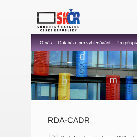
O nás
Databáze pro vyhledávání
Pro přispí
RDA-CADR