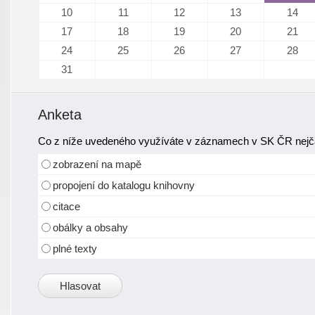
10
11
12
13
14
17
18
19
20
21
24
25
26
27
28
31
Anketa
Co z níže uvedeného využíváte v záznamech v SK ČR nejča
zobrazení na mapě
propojení do katalogu knihovny
citace
obálky a obsahy
plné texty