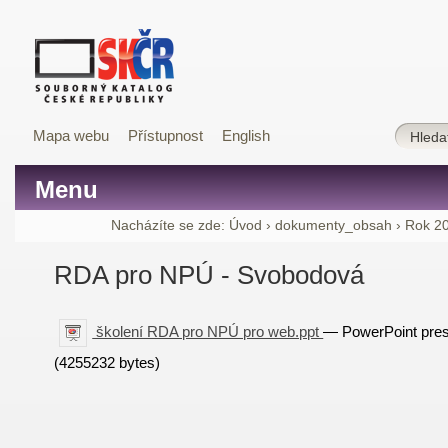
Mapa webu
Přístupnost
English
Menu
Nacházíte se zde:
Úvod
›
dokumenty_obsah
›
Rok 2
RDA pro NPÚ - Svobodová
školení RDA pro NPÚ pro web.ppt
— PowerPoint pres
(4255232 bytes)