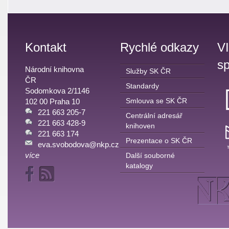
Kontakt
Rychlé odkazy
V
sp
Národní knihovna
Služby SK ČR
ČR
Standardy
Sodomkova 2/1146
Smlouva se SK ČR
102 00 Praha 10
221 663 205-7
Centrální adresář
221 663 428-9
knihoven
221 663 174
Prezentace o SK ČR
eva.svobodova@nkp.cz
více
Další souborné
katalogy