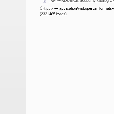
RF PARDUBICE Souborný katalog ČR j
ČR.pptx
— application/vnd.openxmlformats-o
(2321485 bytes)