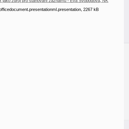
ako zdroj pro stahování záznamů - Eva Svobodová, NK
fficedocument.presentationml.presentation, 2267 kB