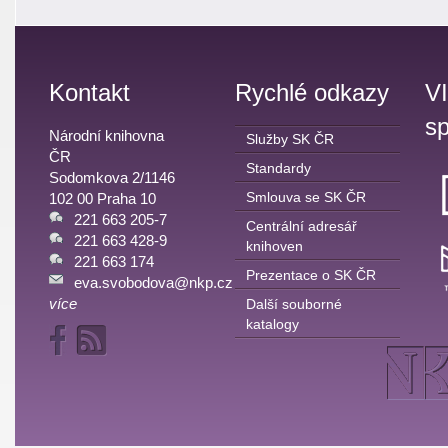
Kontakt
Rychlé odkazy
V
sp
Národní knihovna
Služby SK ČR
ČR
Standardy
Sodomkova 2/1146
Smlouva se SK ČR
102 00 Praha 10
221 663 205-7
Centrální adresář
221 663 428-9
knihoven
221 663 174
Prezentace o SK ČR
eva.svobodova@nkp.cz
více
Další souborné
katalogy