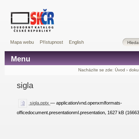
Mapa webu
Přístupnost
English
Menu
Nacházíte se zde:
Úvod
›
doku
sigla
sigla.pptx
— application/vnd.openxmlformats-
officedocument.presentationml.presentation, 1627 kB (1666