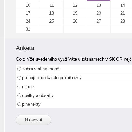
10
11
12
13
14
17
18
19
20
21
24
25
26
27
28
31
Anketa
Co z níže uvedeného využíváte v záznamech v SK ČR nejča
zobrazení na mapě
propojení do katalogu knihovny
citace
obálky a obsahy
plné texty