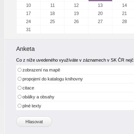
10
11
12
13
14
17
18
19
20
21
24
25
26
27
28
31
Anketa
Co z níže uvedeného využíváte v záznamech v SK ČR nejča
zobrazení na mapě
propojení do katalogu knihovny
citace
obálky a obsahy
plné texty