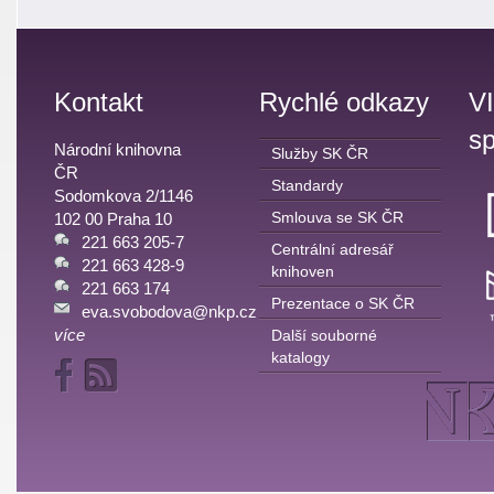
Kontakt
Rychlé odkazy
V
sp
Národní knihovna
Služby SK ČR
ČR
Standardy
Sodomkova 2/1146
Smlouva se SK ČR
102 00 Praha 10
221 663 205-7
Centrální adresář
221 663 428-9
knihoven
221 663 174
Prezentace o SK ČR
eva.svobodova@nkp.cz
více
Další souborné
katalogy