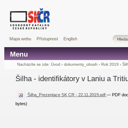
Mapa webu
Přístupnost
English
Menu
Nacházíte se zde:
Úvod
›
dokumenty_obsah
›
Rok 2019
›
Šil
Šilha - identifikátory v Laniu a Triti
Šilha_Prezentace SK CR - 22.11.2019.pdf
— PDF doc
bytes)