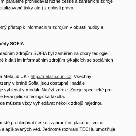
m paralelně prohledávat různé české a zahraniční zdroje
talizované tisky atd.) z oblasti práva.
ý přístup k informačním zdrojům v oblasti hudby a
 vědy SOFIA
rmačním zdrojům SOFIA byl zaměřen na obory teologie,
p také k dalším informačním zdrojům týkajících se sociálních
na MetaLib UK -
http://metalib.cuni.cz
. Všechny
azeny v bráně Sofia, jsou dostupné i nadále
e vyhledat v modulu Nalézt zdroje. Zdroje specifické pro
 Evangelická teologická fakulta.
kde můžete vždy vyhledávat několik zdrojů najednou.
ě prohledávat české i zahraniční, placené i volně
ích a aplikovaných věd. Jednotné rozhraní TECHu umožňuje