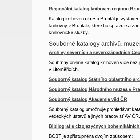
Regionální katalog knihoven regionu Brun
Katalog knihoven okresu Bruntál je vystave
knihovny v Bruntále, které ho spravuje a zá
knihovnické služby.
Souborné katalogy archivů, muz
Archivy severních a severozápadních Čec
Souhrnný on-line katalog knihoven více než j
v Litoměřicích.
Souborný katalog Státního oblastního arc
Souborný katalog Národního muzea v Pr
Souborný katalog Akademie věd ČR
Souborný katalog umožňuje prohledávat kat
vědeckých ústavů a jiných pracovišť AV ČR
Bibliografie cizojazyčných bohemikálníc
BCBT je zpřístupněna dvojím způsobem: