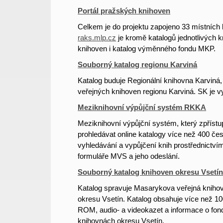
Portál pražských knihoven
Celkem je do projektu zapojeno 33 místníc
raks.mlp.cz
je kromě katalogů jednotlivých 
knihoven i katalog výměnného fondu MKP.
Souborný katalog regionu Karviná
Katalog buduje Regionální knihovna Karviná, 
veřejných knihoven regionu Karviná. SK je v
Meziknihovní výpůjční systém RKKA
Meziknihovní výpůjční systém, který zpříst
prohledávat online katalogy více než 400 č
vyhledávání a vypůjčení knih prostřednictv
formuláře MVS a jeho odeslání.
Souborný katalog knihoven okresu Vsetín
Katalog spravuje Masarykova veřejná knihovn
okresu Vsetín. Katalog obsahuje více než 1
ROM, audio- a videokazet a informace o fon
knihovnách okresu Vsetín.