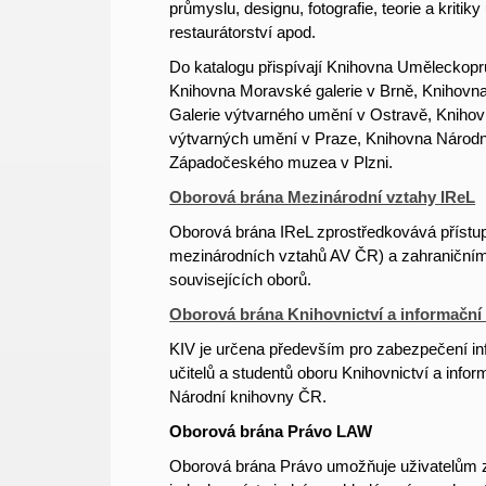
průmyslu, designu, fotografie, teorie a kriti
restaurátorství apod.
Do katalogu přispívají Knihovna Uměleckop
Knihovna Moravské galerie v Brně, Knihov
Galerie výtvarného umění v Ostravě, Knih
výtvarných umění v Praze, Knihovna Národ
Západočeského muzea v Plzni.
Oborová brána Mezinárodní vztahy IReL
Oborová brána IReL zprostředkovává přístu
mezinárodních vztahů AV ČR) a zahraničním
souvisejících oborů.
Oborová brána Knihovnictví a informační
KIV je určena především pro zabezpečení in
učitelů a studentů oboru
Knihovnictví a infor
Národní knihovny ČR.
Oborová brána Právo LAW
Oborová brána Právo umožňuje uživatelům ze