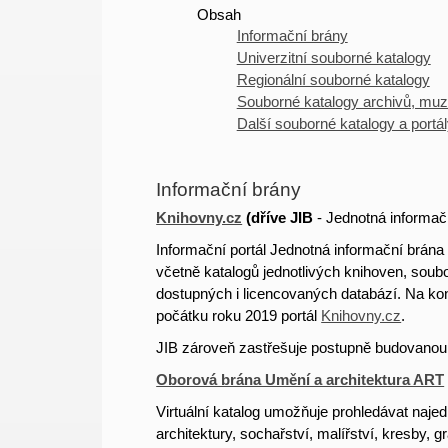
Obsah
Informační brány
Univerzitní souborné katalogy
Regionální souborné katalogy
Souborné katalogy archivů, mu
Další souborné katalogy a portá
Informační brány
Knihovny.cz
(
dříve
JIB
- Jednotná informač
Informační portál Jednotná informační brána
včetně katalogů jednotlivých knihoven, sou
dostupných i licencovaných databází.
Na kon
počátku roku 2019 portál
Knihovny.cz
.
JIB zároveň zastřešuje postupně budovanou s
Oborová brána Umění a architektura ART
Virtuální katalog umožňuje prohledávat naje
architektury, sochařství, malířství, kresby,