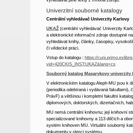
Univerzitní souborné katalogy
Centrální vyhledávač Univerzity Karlovy
UKAŽ
(centrální vyhledávač Univerzity Karl
a elektronické informační zdroje dostupné n
vyhledávat knihy, články, časopisy, vysokošk
či vědecké práci.
Vstup do katalogu :
https://cuni.primo.exlib
vid=420CKIS_INST:UKAZ&lang=cs
Souborný katalog Masarykovy univerzity
V elektronickém katalogu Aleph-MU jsou k dis
(periodika odebíraná i vydávaná fakultami)
PrávF) a většinou i kompletní fakultní katal
diplomových, doktorských, dizertačních, habi
MU nemá centrální knihovnu; její knihovní str
specializované knihovny a 113 dílčích a obor
systém knihoven MU. Virtuální souborný ka
dokumentu v rámci systému.