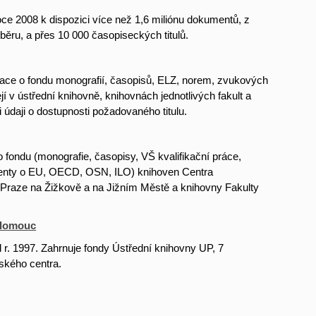
ce 2008 k dispozici více než 1,6 miliónu dokumentů, z
běru, a přes 10 000 časopiseckých titulů.
ace o fondu monografií, časopisů, ELZ, norem, zvukových
v ústřední knihovně, knihovnách jednotlivých fakult a
údaji o dostupnosti požadovaného titulu.
fondu (monografie, časopisy, VŠ kvalifikační práce,
enty o EU, OECD, OSN, ILO) knihoven Centra
Praze na Žižkově a na Jižním Městě a knihovny Fakulty
Olomouc
r. 1997. Zahrnuje fondy Ústřední knihovny UP, 7
tského centra.