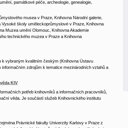
ky umění, památkové péče, archeologie, genealogie,
růmyslového musea v Praze, Knihovna Národní galerie,
na Vysoké školy uměleckoprůmyslové v Praze, Knihovna
ovna Muzea umění Olomouc, Knihovna Akademie
ního technického muzea v Praze a Knihovna
p k vybraným kvalitním českým (Knihovna Ústavu
 informačním zdrojům k tematice mezinárodních vztahů a
 věda KIV
formačních potřeb knihovníků a informačních pracovníků,
mační věda. Je součástí služeb Knihovnického institutu
jména Právnické fakulty Univerzity Karlovy v Praze z