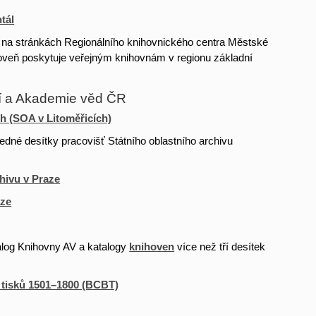
tál
n na stránkách Regionálního knihovnického centra Městské
roveň poskytuje veřejným knihovnám v regionu základní
eí a Akademie věd ČR
h (SOA v Litoměřicích)
edné desítky pracovišť Státního oblastního archivu
hivu v Praze
aze
alog Knihovny AV a katalogy
knihoven
více než tří desítek
.
h tisků 1501–1800 (BCBT)