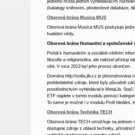
jednoho místa jedním vyhledávacím rozhraní
(katalogy knihoven, plnotextové databáze, digi
Oborová brána Musica MUS
Oborová brána Musica MUS poskytuje jednotn
hudební vědy.
Oborová brána Humanitní a společenské
Portál k humanitním a sociálně-vědním info
filozofie a religionistika, ale nabízel přístu
věd. V roce 2013 byl jeho provoz ukončen.
Doména http://sofia.jib.cz je přesměrována 
prohledatelné zdroje, které byly původně zař
prostřednictvím vyhledávače MetaLib. Stačí j
ETF najdete v tomto modulu pomocí kategorie
To samé je možné i v modulu Profi hledání, 
Oborová brána Technika TECH
Oborová brána TECH umožňuje na jednom míst
dostupné
zdroje z oblasti techniky, přírodn
vyhledávat plné texty z mnoha zdrojů.