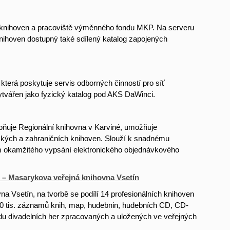
h knihoven a pracoviště výměnného fondu MKP. Na serveru
knihoven dostupný také sdílený katalog zapojených
která poskytuje servis odborných činností pro síť
ytvářen jako fyzický katalog pod AKS DaWinci.
upňuje Regionální knihovna v Karviné, umožňuje
eských a zahraničních knihoven. Slouží k snadnému
ím okamžitého vypsání elektronického objednávkového
 – Masarykova veřejná knihovna Vsetín
a Vsetín, na tvorbě se podílí 14 profesionálních knihoven
00 tis. záznamů knih, map, hudebnin, hudebních CD, CD-
du divadelních her zpracovaných a uložených ve veřejných