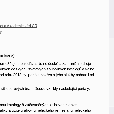
zeí a Akademie věd ČR
ly
ní brána)
 umožňuje prohledávat různé české a zahraniční zdroje
borných českých i světových souborných katalogů a volně
ci roku 2018 byl portál uzavřen a jeho služby nahradil od
íť oborových bran. Dosud vznikly následující portály:
dnou katalogy 9 zúčastněných knihoven z oblasti
 grafiky a užité grafiky, uměleckého řemesla, uměleckého