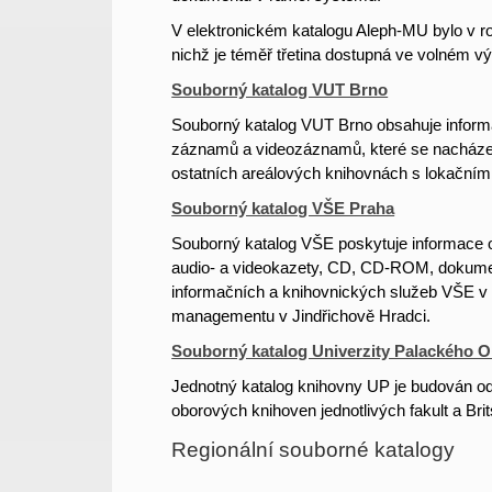
V elektronickém katalogu Aleph-MU bylo v ro
nichž je téměř třetina dostupná ve volném vý
Souborný katalog VUT Brno
Souborný katalog VUT Brno obsahuje inform
záznamů a videozáznamů, které se nacházejí 
ostatních areálových knihovnách s lokačními 
Souborný katalog VŠE Praha
Souborný katalog VŠE poskytuje informace o 
audio- a videokazety, CD, CD-ROM, dokum
informačních a knihovnických služeb VŠE v 
managementu v Jindřichově Hradci.
Souborný katalog Univerzity Palackého 
Jednotný katalog knihovny UP je budován od 
oborových knihoven jednotlivých fakult a Bri
Regionální souborné katalogy