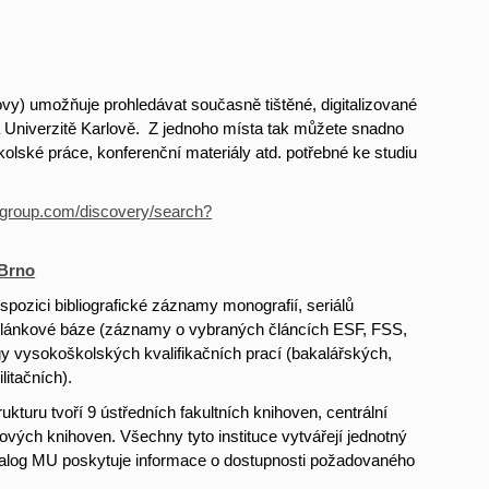
ovy) umožňuje prohledávat současně tištěné, digitalizované
a Univerzitě Karlově. Z jednoho místa tak můžete snadno
olské práce, konferenční materiály atd. potřebné ke studiu
risgroup.com/discovery/search?
 Brno
pozici bibliografické záznamy monografií, seriálů
, článkové báze (záznamy o vybraných článcích ESF, FSS,
ogy vysokoškolských kvalifikačních prací (bakalářských,
litačních).
ukturu tvoří 9 ústředních fakultních knihoven, centrální
ových knihoven. Všechny tyto instituce vytvářejí jednotný
talog MU poskytuje informace o dostupnosti požadovaného