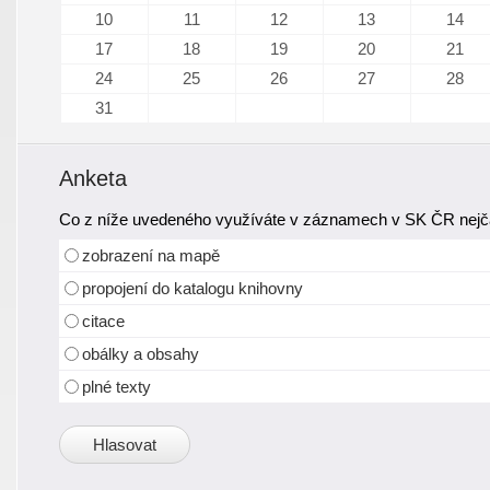
10
11
12
13
14
17
18
19
20
21
24
25
26
27
28
31
Anketa
Co z níže uvedeného využíváte v záznamech v SK ČR nejča
zobrazení na mapě
propojení do katalogu knihovny
citace
obálky a obsahy
plné texty