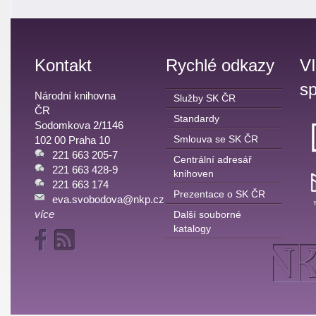
Kontakt
Rychlé odkazy
V
sp
Národní knihovna
Služby SK ČR
ČR
Standardy
Sodomkova 2/1146
Smlouva se SK ČR
102 00 Praha 10
221 663 205-7
Centrální adresář
221 663 428-9
knihoven
221 663 174
Prezentace o SK ČR
eva.svobodova@nkp.cz
více
Další souborné
katalogy