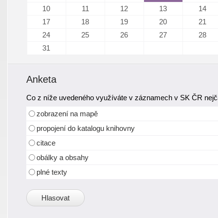
10
11
12
13
14
17
18
19
20
21
24
25
26
27
28
31
Anketa
Co z níže uvedeného využíváte v záznamech v SK ČR nejča
zobrazení na mapě
propojení do katalogu knihovny
citace
obálky a obsahy
plné texty