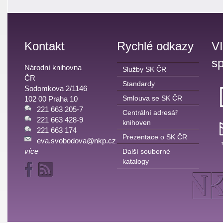
Kontakt
Rychlé odkazy
V
sp
Národní knihovna
Služby SK ČR
ČR
Standardy
Sodomkova 2/1146
Smlouva se SK ČR
102 00 Praha 10
221 663 205-7
Centrální adresář
221 663 428-9
knihoven
221 663 174
Prezentace o SK ČR
eva.svobodova@nkp.cz
více
Další souborné
katalogy