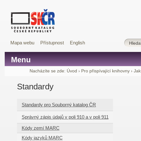
Mapa webu
Přístupnost
English
Menu
Nacházíte se zde:
Úvod
›
Pro přispívající knihovny
›
Jak
Standardy
Standardy pro Souborný katalog ČR
Správný zápis údajů v poli 910 a v poli 911
Kódy zemí MARC
Kódy jazyků MARC