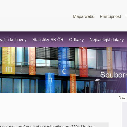
Mapa webu
Přístupnost
vající knihovny
Statistiky SK ČR
Odkazy
Nejčastější dotazy
Nach
logizaci a možnosti připojení knihoven (Měk Praha -