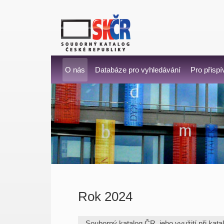
O nás
Databáze pro vyhledávání
Pro přispí
Rok 2024
Souborný katalog ČR, jeho využití při kata