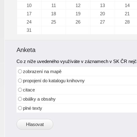
10
11
12
13
14
17
18
19
20
21
24
25
26
27
28
31
Anketa
Co z níže uvedeného využíváte v záznamech v SK ČR nejča
zobrazení na mapě
propojení do katalogu knihovny
citace
obálky a obsahy
plné texty