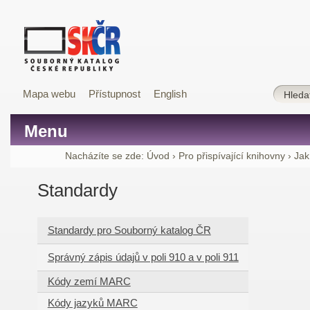
Mapa webu
Přístupnost
English
Menu
Nacházíte se zde:
Úvod
›
Pro přispívající knihovny
›
Jak
Standardy
Standardy pro Souborný katalog ČR
Správný zápis údajů v poli 910 a v poli 911
Kódy zemí MARC
Kódy jazyků MARC