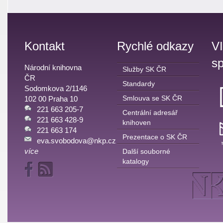
Kontakt
Rychlé odkazy
V
sp
Národní knihovna
Služby SK ČR
ČR
Standardy
Sodomkova 2/1146
Smlouva se SK ČR
102 00 Praha 10
221 663 205-7
Centrální adresář
221 663 428-9
knihoven
221 663 174
Prezentace o SK ČR
eva.svobodova@nkp.cz
více
Další souborné
katalogy