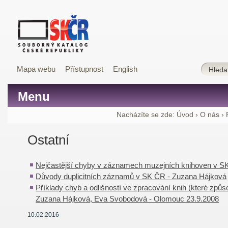
Mapa webu
Přístupnost
English
Menu
Nacházíte se zde:
Úvod
›
O nás
›
Ostatní
Nejčastější chyby v záznamech muzejních knihoven v S
Důvody duplicitních záznamů v SK ČR - Zuzana Hájková
Příklady chyb a odlišností ve zpracování knih (které způso
Zuzana Hájková, Eva Svobodová - Olomouc 23.9.2008
10.02.2016