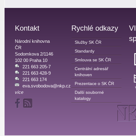
Kontakt
Rychlé odkazy
V
sp
Národní knihovna
Služby SK ČR
ČR
Standardy
Sodomkova 2/1146
Smlouva se SK ČR
102 00 Praha 10
221 663 205-7
Centrální adresář
221 663 428-9
knihoven
221 663 174
Prezentace o SK ČR
eva.svobodova@nkp.cz
více
Další souborné
katalogy