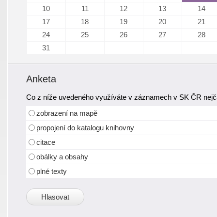
10
11
12
13
14
17
18
19
20
21
24
25
26
27
28
31
Anketa
Co z níže uvedeného využíváte v záznamech v SK ČR nejča
zobrazení na mapě
propojení do katalogu knihovny
citace
obálky a obsahy
plné texty