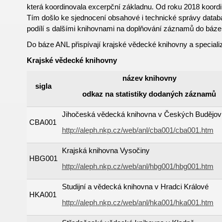
která koordinovala excerpční základnu. Od roku 2018 koord
Tím došlo ke sjednocení obsahové i technické správy data
podílí s dalšími knihovnami na doplňování záznamů do báz
Do báze ANL přispívají krajské vědecké knihovny a special
Krajské vědecké knihovny
název knihovny
sigla
odkaz na statistiky dodaných záznamů
Jihočeská vědecká knihovna v Českých Budějov
CBA001
http://aleph.nkp.cz/web/anl/cba001/cba001.htm
Krajská knihovna Vysočiny
HBG001
http://aleph.nkp.cz/web/anl/hbg001/hbg001.htm
Studijní a vědecká knihovna v Hradci Králové
HKA001
http://aleph.nkp.cz/web/anl/hka001/hka001.htm