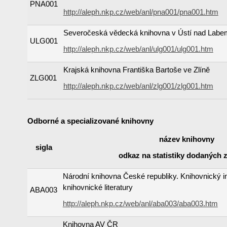
PNA001
http://aleph.nkp.cz/web/anl/pna001/pna001.htm
Severočeská vědecká knihovna v Ústí nad Labe
ULG001
http://aleph.nkp.cz/web/anl/ulg001/ulg001.htm
Krajská knihovna Františka Bartoše ve Zlíně
ZLG001
http://aleph.nkp.cz/web/anl/zlg001/zlg001.htm
Odborné a specializované knihovny
název knihovny
sigla
odkaz na statistiky dodaných
Národní knihovna České republiky. Knihovnický in
knihovnické literatury
ABA003
http://aleph.nkp.cz/web/anl/aba003/aba003.htm
Knihovna AV ČR