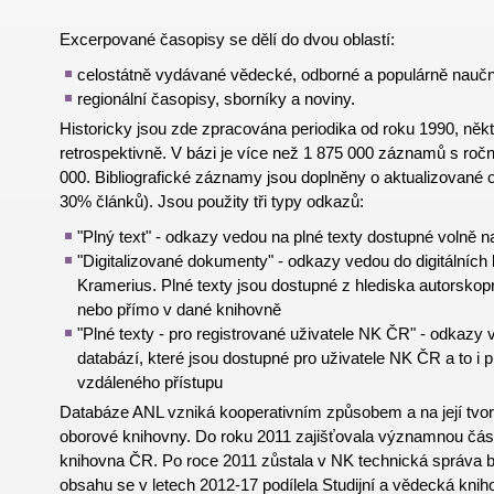
Excerpované časopisy se dělí do dvou oblastí:
celostátně vydávané vědecké, odborné a populárně naučn
regionální časopisy, sborníky a noviny.
Historicky jsou zde zpracována periodika od roku 1990, někt
retrospektivně. V bázi je více než 1 875 000 záznamů s ro
000. Bibliografické záznamy jsou doplněny o aktualizované 
30% článků). Jsou použity tři typy odkazů:
"Plný text" - odkazy vedou na plné texty dostupné volně na
"Digitalizované dokumenty" - odkazy vedou do digitálníc
Kramerius. Plné texty jsou dostupné z hlediska autorsko
nebo přímo v dané knihovně
"Plné texty - pro registrované uživatele NK ČR" - odkazy
databází, které jsou dostupné pro uživatele NK ČR a to i 
vzdáleného přístupu
Databáze ANL vzniká kooperativním způsobem a na její tvorb
oborové knihovny. Do roku 2011 zajišťovala významnou čás
knihovna ČR. Po roce 2011 zůstala v NK technická správa 
obsahu se v letech 2012-17 podílela Studijní a vědecká knih