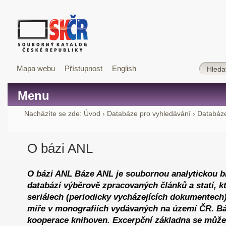
Mapa webu
Přístupnost
English
Menu
Nacházíte se zde:
Úvod
›
Databáze pro vyhledávání
›
Databáze
O bázi ANL
O bázi ANL Báze ANL je soubornou analytickou bi
databází výběrově zpracovaných článků a statí, k
seriálech (periodicky vycházejících dokumentech)
míře v monografiích vydávaných na území ČR. Bá
kooperace knihoven. Excerpční základna se může