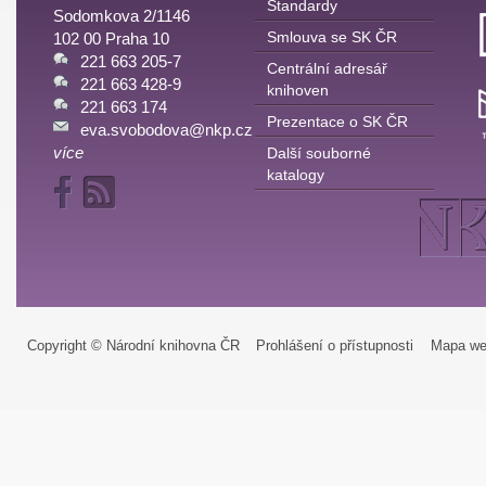
Standardy
Sodomkova 2/1146
Smlouva se SK ČR
102 00 Praha 10
221 663 205-7
Centrální adresář
221 663 428-9
knihoven
221 663 174
Prezentace o SK ČR
eva.svobodova@nkp.cz
více
Další souborné
katalogy
Copyright © Národní knihovna ČR
Prohlášení o přístupnosti
Mapa we