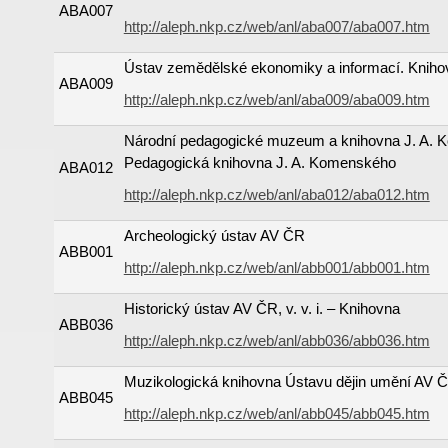
ABA007
http://aleph.nkp.cz/web/anl/aba007/aba007.htm
Ústav zemědělské ekonomiky a informací. Kniho
ABA009
http://aleph.nkp.cz/web/anl/aba009/aba009.htm
Národní pedagogické muzeum a knihovna J. A. 
Pedagogická knihovna J. A. Komenského
ABA012
http://aleph.nkp.cz/web/anl/aba012/aba012.htm
Archeologický ústav AV ČR
ABB001
http://aleph.nkp.cz/web/anl/abb001/abb001.htm
Historický ústav AV ČR, v. v. i. – Knihovna
ABB036
http://aleph.nkp.cz/web/anl/abb036/abb036.htm
Muzikologická knihovna Ústavu dějin umění AV ČR,
ABB045
http://aleph.nkp.cz/web/anl/abb045/abb045.htm