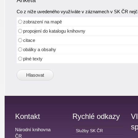
Anketa
Co z níže uvedeného využíváte v záznamech v SK ČR nejča
zobrazení na mapě
propojení do katalogu knihovny
citace
obálky a obsahy
plné texty
Kontakt
Rychlé odkazy
V
sp
Národní knihovna
Služby SK ČR
ČR