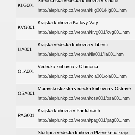
Středočeská vědecká knihovna v Kladně
KLG001
http://aleph.nkp.cz/web/anl/klg001/klg001.htm
Krajská knihovna Karlovy Vary
KVG001
http://aleph.nkp.cz/web/anl/kvg001/kvg001.htm
Krajská vědecká knihovna v Liberci
LIA001
http://aleph.nkp.cz/web/anl/lia001/lia001.htm
Vědecká knihovna v Olomouci
OLA001
http://aleph.nkp.cz/web/anl/ola001/ola001.htm
Moravskoslezská vědecká knihovna v Ostravě
OSA001
http://aleph.nkp.cz/web/anl/osa001/osa001.htm
Krajská knihovna v Pardubicích
PAG001
http://aleph.nkp.cz/web/anl/pag001/pag001.htm
Studijní a vědecká knihovna Plzeňského kraje