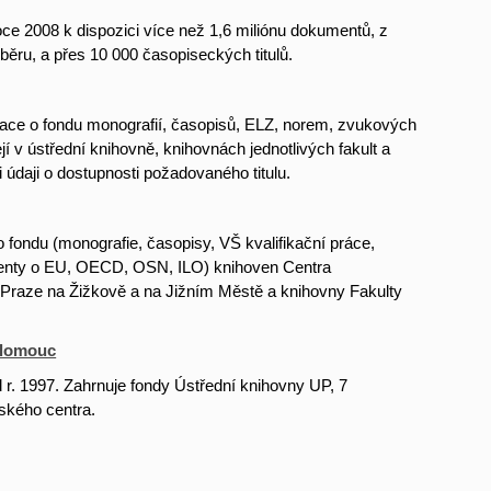
ce 2008 k dispozici více než 1,6 miliónu dokumentů, z
běru, a přes 10 000 časopiseckých titulů.
ace o fondu monografií, časopisů, ELZ, norem, zvukových
v ústřední knihovně, knihovnách jednotlivých fakult a
údaji o dostupnosti požadovaného titulu.
fondu (monografie, časopisy, VŠ kvalifikační práce,
enty o EU, OECD, OSN, ILO) knihoven Centra
Praze na Žižkově a na Jižním Městě a knihovny Fakulty
Olomouc
r. 1997. Zahrnuje fondy Ústřední knihovny UP, 7
tského centra.