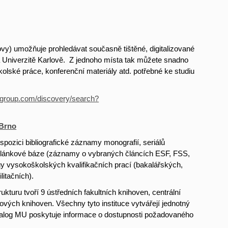
ovy) umožňuje prohledávat současně tištěné, digitalizované
a Univerzitě Karlově. Z jednoho místa tak můžete snadno
olské práce, konferenční materiály atd. potřebné ke studiu
risgroup.com/discovery/search?
 Brno
pozici bibliografické záznamy monografií, seriálů
, článkové báze (záznamy o vybraných článcích ESF, FSS,
ogy vysokoškolských kvalifikačních prací (bakalářských,
litačních).
ukturu tvoří 9 ústředních fakultních knihoven, centrální
ových knihoven. Všechny tyto instituce vytvářejí jednotný
talog MU poskytuje informace o dostupnosti požadovaného