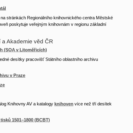
tál
n na stránkách Regionálního knihovnického centra Městské
roveň poskytuje veřejným knihovnám v regionu základní
eí a Akademie věd ČR
h (SOA v Litoměřicích)
edné desítky pracovišť Státního oblastního archivu
hivu v Praze
aze
alog Knihovny AV a katalogy
knihoven
více než tří desítek
.
h tisků 1501–1800 (BCBT)