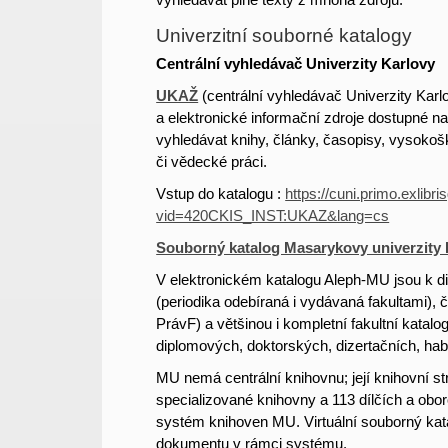
Univerzitní souborné katalogy
Centrální vyhledávač Univerzity Karlovy
UKAŽ
(centrální vyhledávač Univerzity Karl
a elektronické informační zdroje dostupné n
vyhledávat knihy, články, časopisy, vysokošk
či vědecké práci.
Vstup do katalogu :
https://cuni.primo.exlib
vid=420CKIS_INST:UKAZ&lang=cs
Souborný katalog Masarykovy univerzity
V elektronickém katalogu Aleph-MU jsou k dis
(periodika odebíraná i vydávaná fakultami)
PrávF) a většinou i kompletní fakultní katal
diplomových, doktorských, dizertačních, habi
MU nemá centrální knihovnu; její knihovní str
specializované knihovny a 113 dílčích a obor
systém knihoven MU. Virtuální souborný ka
dokumentu v rámci systému.