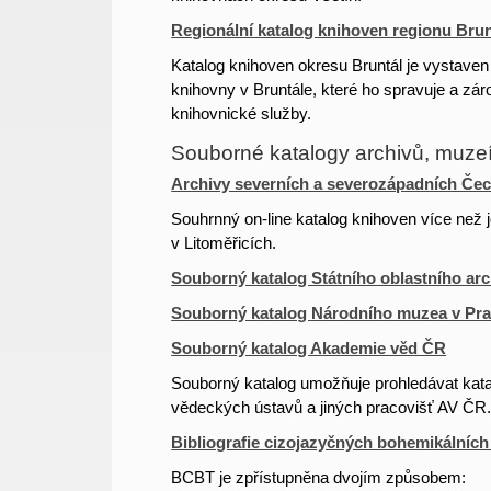
Regionální katalog knihoven regionu Brun
Katalog knihoven okresu Bruntál je vystave
knihovny v Bruntále, které ho spravuje a zá
knihovnické služby.
Souborné katalogy archivů, muz
Archivy severních a severozápadních Čec
Souhrnný on-line katalog knihoven více než j
v Litoměřicích.
Souborný katalog Státního oblastního arc
Souborný katalog Národního muzea v Pr
Souborný katalog Akademie věd ČR
Souborný katalog umožňuje prohledávat kat
vědeckých ústavů a jiných pracovišť AV ČR
Bibliografie cizojazyčných bohemikálníc
BCBT je zpřístupněna dvojím způsobem: