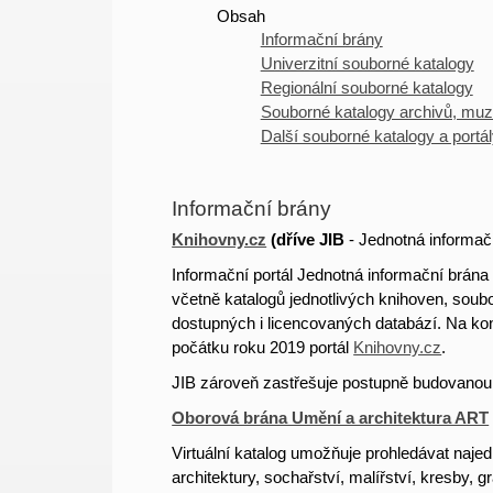
Obsah
Informační brány
Univerzitní souborné katalogy
Regionální souborné katalogy
Souborné katalogy archivů, mu
Další souborné katalogy a portá
Informační brány
Knihovny.cz
(
dříve
JIB
- Jednotná informač
Informační portál Jednotná informační brána
včetně katalogů jednotlivých knihoven, sou
dostupných i licencovaných databází.
Na kon
počátku roku 2019 portál
Knihovny.cz
.
JIB zároveň zastřešuje postupně budovanou s
Oborová brána Umění a architektura ART
Virtuální katalog umožňuje prohledávat naje
architektury, sochařství, malířství, kresby,