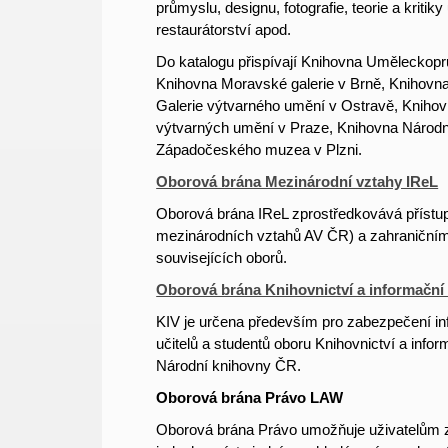
průmyslu, designu, fotografie, teorie a kriti
restaurátorství apod.
Do katalogu přispívají Knihovna Uměleckop
Knihovna Moravské galerie v Brně, Knihov
Galerie výtvarného umění v Ostravě, Knih
výtvarných umění v Praze, Knihovna Národ
Západočeského muzea v Plzni.
Oborová brána Mezinárodní vztahy IReL
Oborová brána IReL zprostředkovává přístu
mezinárodních vztahů AV ČR) a zahraničním
souvisejících oborů.
Oborová brána Knihovnictví a informační
KIV je určena především pro zabezpečení in
učitelů a studentů oboru
Knihovnictví a infor
Národní knihovny ČR.
Oborová brána Právo LAW
Oborová brána Právo umožňuje uživatelům ze