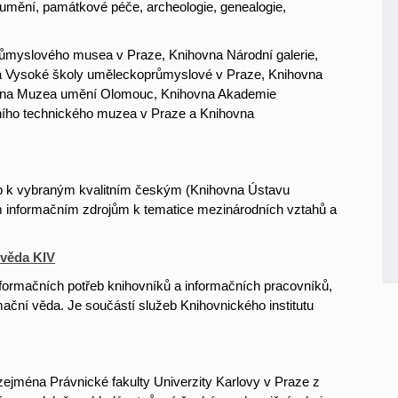
ky umění, památkové péče, archeologie, genealogie,
růmyslového musea v Praze, Knihovna Národní galerie,
na Vysoké školy uměleckoprůmyslové v Praze, Knihovna
ovna Muzea umění Olomouc, Knihovna Akademie
ního technického muzea v Praze a Knihovna
p k vybraným kvalitním českým (Knihovna Ústavu
 informačním zdrojům k tematice mezinárodních vztahů a
 věda KIV
formačních potřeb knihovníků a informačních pracovníků,
mační věda. Je součástí služeb Knihovnického institutu
jména Právnické fakulty Univerzity Karlovy v Praze z