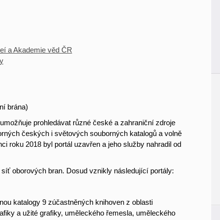
zeí a Akademie věd ČR
ly
ní brána)
 umožňuje prohledávat různé české a zahraniční zdroje
borných českých i světových souborných katalogů a volně
ci roku 2018 byl portál uzavřen a jeho služby nahradil od
íť oborových bran. Dosud vznikly následující portály:
dnou katalogy 9 zúčastněných knihoven z oblasti
 grafiky a užité grafiky, uměleckého řemesla, uměleckého