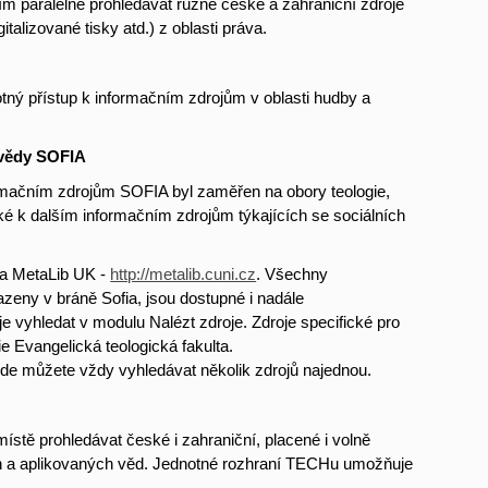
m paralelně prohledávat různé české a zahraniční zdroje
talizované tisky atd.) z oblasti práva.
ý přístup k informačním zdrojům v oblasti hudby a
 vědy SOFIA
rmačním zdrojům SOFIA byl zaměřen na obory teologie,
p také k dalším informačním zdrojům týkajících se sociálních
na MetaLib UK -
http://metalib.cuni.cz
. Všechny
azeny v bráně Sofia, jsou dostupné i nadále
e vyhledat v modulu Nalézt zdroje. Zdroje specifické pro
 Evangelická teologická fakulta.
kde můžete vždy vyhledávat několik zdrojů najednou.
ě prohledávat české i zahraniční, placené i volně
ích a aplikovaných věd. Jednotné rozhraní TECHu umožňuje