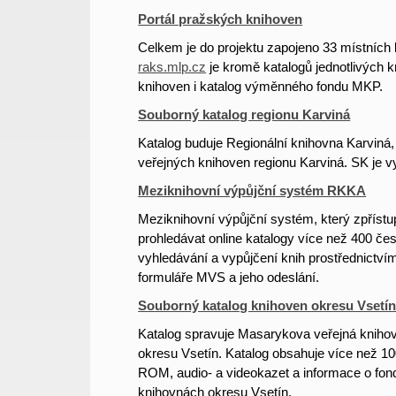
Portál pražských knihoven
Celkem je do projektu zapojeno 33 místníc
raks.mlp.cz
je kromě katalogů jednotlivých 
knihoven i katalog výměnného fondu MKP.
Souborný katalog regionu Karviná
Katalog buduje Regionální knihovna Karviná, 
veřejných knihoven regionu Karviná. SK je v
Meziknihovní výpůjční systém RKKA
Meziknihovní výpůjční systém, který zpříst
prohledávat online katalogy více než 400 č
vyhledávání a vypůjčení knih prostřednictv
formuláře MVS a jeho odeslání.
Souborný katalog knihoven okresu Vsetín
Katalog spravuje Masarykova veřejná knihovn
okresu Vsetín. Katalog obsahuje více než 1
ROM, audio- a videokazet a informace o fon
knihovnách okresu Vsetín.