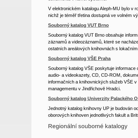
V elektronickém katalogu Aleph-MU bylo v ro
nichž je téměř třetina dostupná ve volném vý
Souborný katalog VUT Brno
Souborný katalog VUT Brno obsahuje inform
záznamů a videozáznamů, které se nacházejí 
ostatních areálových knihovnách s lokačními 
Souborný katalog VŠE Praha
Souborný katalog VŠE poskytuje informace o 
audio- a videokazety, CD, CD-ROM, dokum
informačních a knihovnických služeb VŠE v 
managementu v Jindřichově Hradci.
Souborný katalog Univerzity Palackého 
Jednotný katalog knihovny UP je budován od 
oborových knihoven jednotlivých fakult a Bri
Regionální souborné katalogy