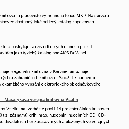
h knihoven a pracoviště výměnného fondu MKP. Na serveru
knihoven dostupný také sdílený katalog zapojených
která poskytuje servis odborných činností pro síť
ytvářen jako fyzický katalog pod AKS DaWinci.
upňuje Regionální knihovna v Karviné, umožňuje
eských a zahraničních knihoven. Slouží k snadnému
ím okamžitého vypsání elektronického objednávkového
 – Masarykova veřejná knihovna Vsetín
a Vsetín, na tvorbě se podílí 14 profesionálních knihoven
00 tis. záznamů knih, map, hudebnin, hudebních CD, CD-
du divadelních her zpracovaných a uložených ve veřejných