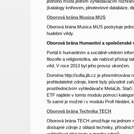
jednoho místa jedním vyhledávacím rozhraní
(katalogy knihoven, plnotextové databáze, digi
Oborová brána Musica MUS
Oborová brána Musica MUS poskytuje jednotn
hudební vědy.
Oborová brána Humanitní a společenské
Portál k humanitním a sociálně-vědním info
filozofie a religionistika, ale nabízel přístu
věd. V roce 2013 byl jeho provoz ukončen.
Doména http://sofia.jib.cz je přesměrována 
prohledatelné zdroje, které byly původně zař
prostřednictvím vyhledávače MetaLib. Stačí j
ETF najdete v tomto modulu pomocí kategorie
To samé je možné i v modulu Profi hledání, 
Oborová brána Technika TECH
Oborová brána TECH umožňuje na jednom míst
dostupné
zdroje z oblasti techniky, přírodn
vyhledávat plné texty z mnoha zdrojů.