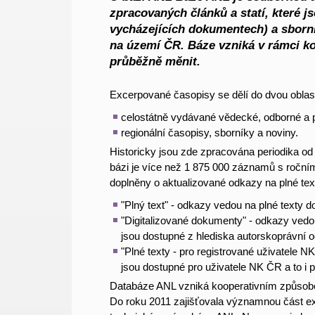
zpracovaných článků a statí, které j
vycházejících dokumentech) a sborn
na území ČR. Báze vzniká v rámci k
průběžně měnit.
Excerpované časopisy se dělí do dvou oblast
celostátně vydávané vědecké, odborné a 
regionální časopisy, sborníky a noviny.
Historicky jsou zde zpracována periodika od 
bázi je více než 1 875 000 záznamů s roční
doplněny o aktualizované odkazy na plné tex
"Plný text" - odkazy vedou na plné texty d
"Digitalizované dokumenty" - odkazy vedo
jsou dostupné z hlediska autorskoprávní 
"Plné texty - pro registrované uživatele 
jsou dostupné pro uživatele NK ČR a to i 
Databáze ANL vzniká kooperativním způsobem 
Do roku 2011 zajišťovala významnou část e