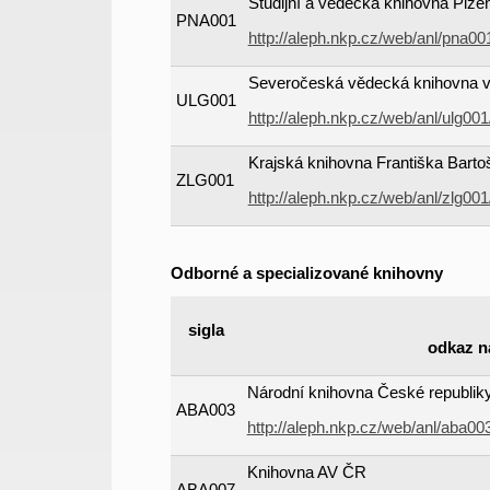
Studijní a vědecká knihovna Plze
PNA001
http://aleph.nkp.cz/web/anl/pna0
Severočeská vědecká knihovna v
ULG001
http://aleph.nkp.cz/web/anl/ulg00
Krajská knihovna Františka Barto
ZLG001
http://aleph.nkp.cz/web/anl/zlg00
Odborné a specializované knihovny
sigla
odkaz n
Národní knihovna České republiky.
ABA003
http://aleph.nkp.cz/web/anl/aba0
Knihovna AV ČR
ABA007