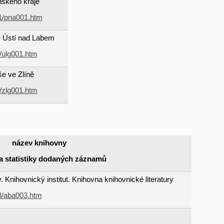
ňského kraje
01/pna001.htm
 Ústí nad Labem
1/ulg001.htm
še ve Zlíně
1/zlg001.htm
název knihovny
a statistiky dodaných záznamů
 Knihovnický institut. Knihovna knihovnické literatury
03/aba003.htm