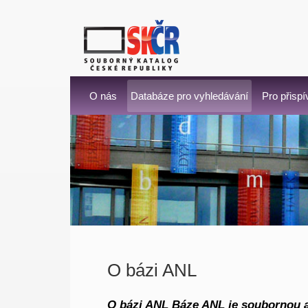
O nás
Databáze pro vyhledávání
Pro přispí
O bázi ANL
O bázi ANL Báze ANL je soubornou a