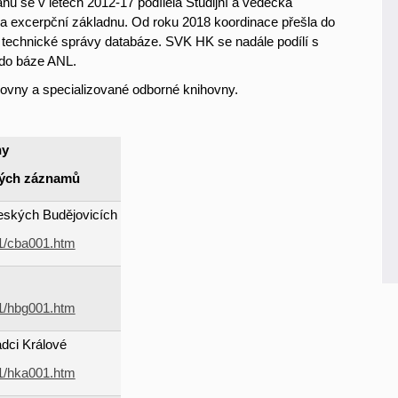
u se v letech 2012-17 podílela Studijní a vědecká
la excerpční základnu. Od roku 2018 koordinace přešla do
technické správy databáze. SVK HK se nadále podílí s
 do báze ANL.
hovny a specializované odborné knihovny.
ny
aných záznamů
eských Budějovicích
01/cba001.htm
01/hbg001.htm
adci Králové
01/hka001.htm