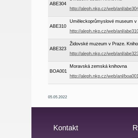
ABE304
http://aleph.nkp.cz/web/anl/abe3
Uměleckoprůmyslové museum v 
ABE310
http://aleph.nkp.cz/web/anl/abe3
Židovské muzeum v Praze. Knih
ABE323
http://aleph.nkp.cz/web/anl/abe3
Moravská zemská knihovna
BOA001
http://aleph.nkp.cz/web/anl/boa0
05.05.2022
Kontakt
R