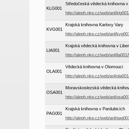
Středočeská vědecká knihovna v
KLG001
http://aleph.nkp.cz/web/anl/klg00
Krajská knihovna Karlovy Vary
KVG001
http://aleph.nkp.cz/web/anl/kvg0
Krajská vědecká knihovna v Liber
LIA001
http://aleph.nkp.cz/web/anl/lia001
Vědecká knihovna v Olomouci
OLA001
http://aleph.nkp.cz/web/anl/ola00
Moravskoslezská vědecká knihov
OSA001
http://aleph.nkp.cz/web/anl/osa0
Krajská knihovna v Pardubicích
PAG001
http://aleph.nkp.cz/web/anl/pag0