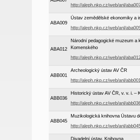
http://aleph.nkp.cz/web/anl/aba0
Ústav zemědělské ekonomiky a in
ABA009
http://aleph.nkp.cz/web/anl/aba0
Národní pedagogické muzeum a kn
Komenského
ABA012
http://aleph.nkp.cz/web/anl/aba0
Archeologický ústav AV ČR
ABB001
http://aleph.nkp.cz/web/anl/abb0
Historický ústav AV ČR, v. v. i. –
ABB036
http://aleph.nkp.cz/web/anl/abb0
Muzikologická knihovna Ústavu děj
ABB045
http://aleph.nkp.cz/web/anl/abb0
Divadelní ústav. Knihovna