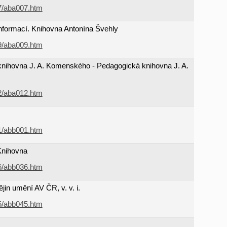
07/aba007.htm
formací. Knihovna Antonína Švehly
09/aba009.htm
ihovna J. A. Komenského - Pedagogická knihovna J. A.
12/aba012.htm
01/abb001.htm
 Knihovna
36/abb036.htm
in umění AV ČR, v. v. i.
45/abb045.htm