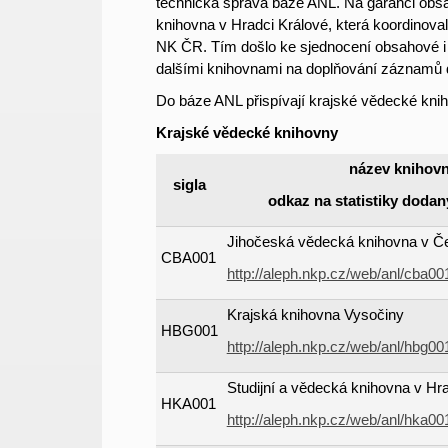
technická správa báze ANL. Na garanci obsah
knihovna v Hradci Králové, která koordinova
NK ČR. Tím došlo ke sjednocení obsahové i 
dalšími knihovnami na doplňování záznamů
Do báze ANL přispívají krajské vědecké kni
Krajské vědecké knihovny
název knihov
sigla
odkaz na statistiky dod
Jihočeská vědecká knihovna v Č
CBA001
http://aleph.nkp.cz/web/anl/cba0
Krajská knihovna Vysočiny
HBG001
http://aleph.nkp.cz/web/anl/hbg0
Studijní a vědecká knihovna v Hr
HKA001
http://aleph.nkp.cz/web/anl/hka0