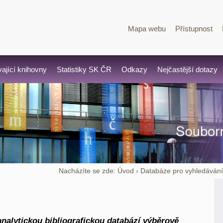
Mapa webu
Přístupnost
vající knihovny
Statistiky SK ČR
Odkazy
Nejčastější dotazy
Nacházíte se zde:
Úvod
›
Databáze pro vyhledáván
nalytickou bibliografickou databází výběrově