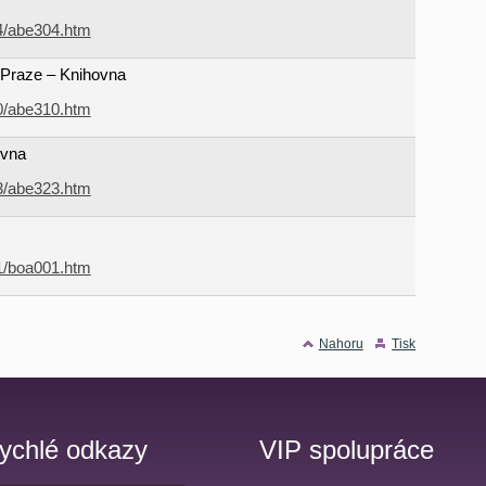
04/abe304.htm
Praze – Knihovna
10/abe310.htm
ovna
23/abe323.htm
01/boa001.htm
Nahoru
Tisk
ychlé odkazy
VIP spolupráce