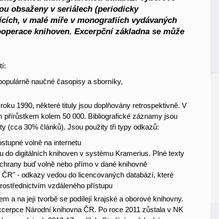
sou obsaženy v seriálech (periodicky
ících, v malé míře v monografiích vydávaných
ooperace knihoven. Excerpční základna se může
í:
populárně naučné časopisy a sborníky,
roku 1990, některé tituly jsou doplňovány retrospektivně. V
m přírůstkem kolem 50 000. Bibliografické záznamy jsou
ty (cca 30% článků). Jsou použity tři typy odkazů:
ostupné volně na internetu
u do digitálních knihoven v systému Kramerius. Plné texty
ochrany buď volně nebo přímo v dané knihovně
NK ČR" - odkazy vedou do licencovaných databází, které
prostřednictvím vzdáleného přístupu
a na její tvorbě se podílejí krajské a oborové knihovny.
xcerpce Národní knihovna ČR. Po roce 2011 zůstala v NK