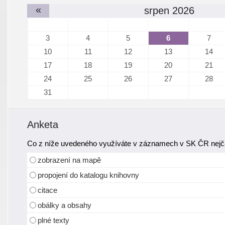
«
srpen 2026
3
4
5
6
7
10
11
12
13
14
17
18
19
20
21
24
25
26
27
28
31
Anketa
Co z níže uvedeného využíváte v záznamech v SK ČR nejča
zobrazení na mapě
propojení do katalogu knihovny
citace
obálky a obsahy
plné texty