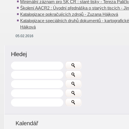
Minimální záznam pro SK ČR : staré tisky - Tereza Palič
Školení AACR2 : Úvodní přednáška o starých tiscích - Jin
Katalogizace pokračujících zdrojů - Zuzana Hájková
Katalogizace speciálních druhů dokumentů - kartografic
Hájková
05.02.2016
Hledej
Kalendář