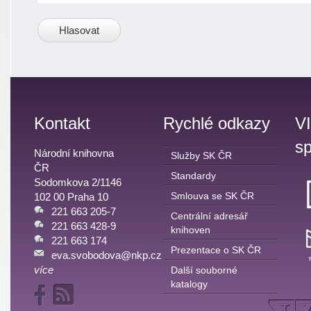
Kontakt
Rychlé odkazy
V
sp
Národní knihovna
Služby SK ČR
ČR
Standardy
Sodomkova 2/1146
Smlouva se SK ČR
102 00 Praha 10
221 663 205-7
Centrální adresář
221 663 428-9
knihoven
221 663 174
Prezentace o SK ČR
eva.svobodova@nkp.cz
více
Další souborné
katalogy