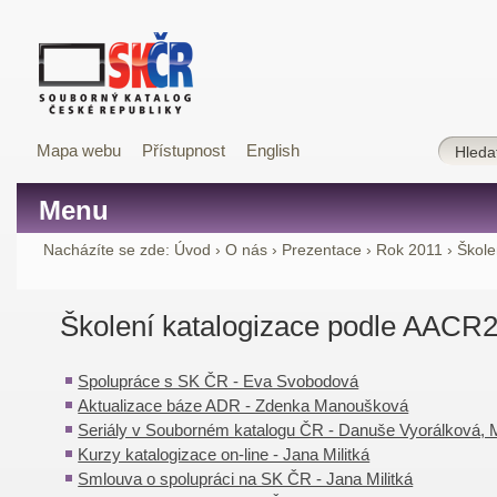
Mapa webu
Přístupnost
English
Menu
Nacházíte se zde:
Úvod
›
O nás
›
Prezentace
›
Rok 2011
›
Škole
Školení katalogizace podle AACR2
Spolupráce s SK ČR - Eva Svobodová
Aktualizace báze ADR - Zdenka Manoušková
Seriály v Souborném katalogu ČR - Danuše Vyorálková, 
Kurzy katalogizace on-line - Jana Militká
Smlouva o spolupráci na SK ČR - Jana Militká