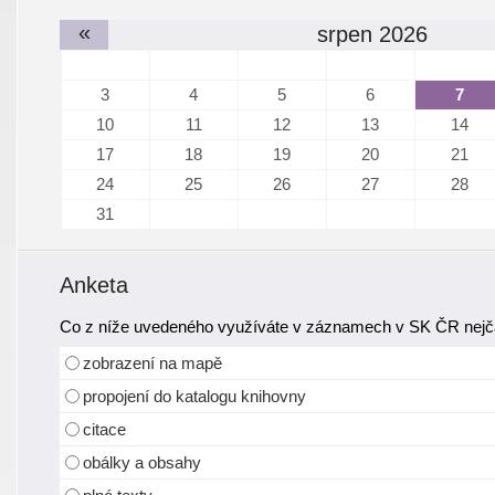
«
srpen 2026
3
4
5
6
7
10
11
12
13
14
17
18
19
20
21
24
25
26
27
28
31
Anketa
Co z níže uvedeného využíváte v záznamech v SK ČR nejča
zobrazení na mapě
propojení do katalogu knihovny
citace
obálky a obsahy