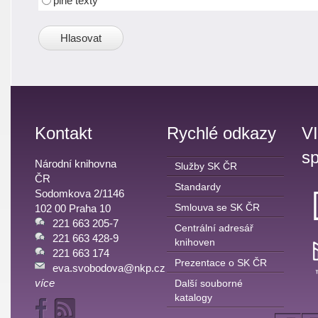
plné texty
Kontakt
Rychlé odkazy
V
sp
Národní knihovna
Služby SK ČR
ČR
Standardy
Sodomkova 2/1146
Smlouva se SK ČR
102 00 Praha 10
221 663 205-7
Centrální adresář
221 663 428-9
knihoven
221 663 174
Prezentace o SK ČR
eva.svobodova@nkp.cz
více
Další souborné
katalogy