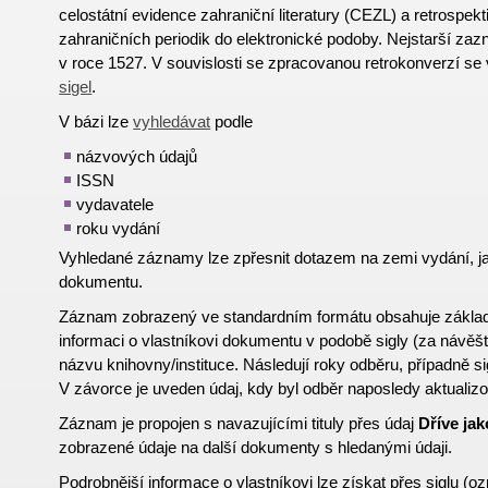
celostátní evidence zahraniční literatury (CEZL) a retrospekt
zahraničních periodik do elektronické podoby. Nejstarší z
v roce 1527. V souvislosti se zpracovanou retrokonverzí se
sigel
.
V bázi lze
vyhledávat
podle
názvových údajů
ISSN
vydavatele
roku vydání
Vyhledané záznamy lze zpřesnit dotazem na zemi vydání, 
dokumentu.
Záznam zobrazený ve standardním formátu obsahuje základní
informaci o vlastníkovi dokumentu v podobě sigly (za návě
názvu knihovny/instituce. Následují roky odběru, případně 
V závorce je uveden údaj, kdy byl odběr naposledy aktualiz
Záznam je propojen s navazujícími tituly přes údaj
Dříve jak
zobrazené údaje na další dokumenty s hledanými údaji.
Podrobnější informace o vlastníkovi lze získat přes
si
g
lu
(oz