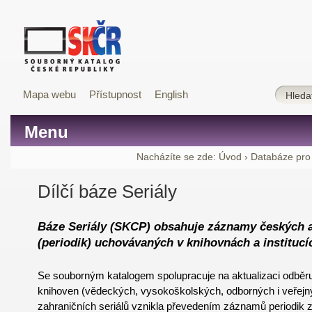
Mapa webu
Přístupnost
English
Menu
Nacházíte se zde:
Úvod
›
Databáze pro
Dílčí báze Seriály
Báze Seriály (SKCP) obsahuje záznamy českých a
(periodik) uchovávaných v knihovnách a institucí
Se souborným katalogem spolupracuje na aktualizaci odběru 
knihoven (vědeckých, vysokoškolských, odborných i veřejn
zahraničních seriálů vznikla převedením záznamů periodik z