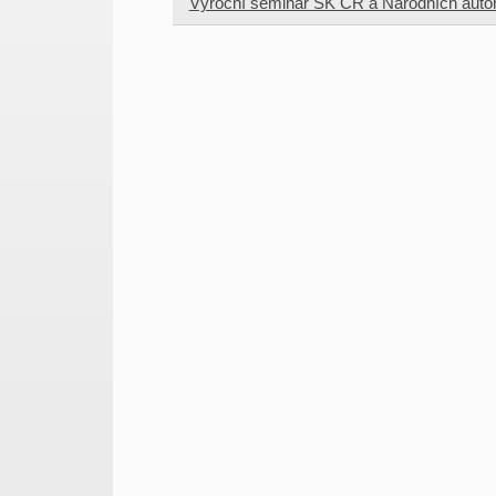
Výroční seminář SK ČR a Národních autor