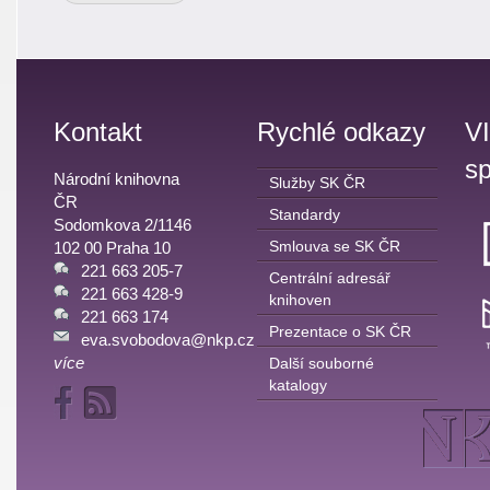
Kontakt
Rychlé odkazy
V
sp
Národní knihovna
Služby SK ČR
ČR
Standardy
Sodomkova 2/1146
Smlouva se SK ČR
102 00 Praha 10
221 663 205-7
Centrální adresář
221 663 428-9
knihoven
221 663 174
Prezentace o SK ČR
eva.svobodova@nkp.cz
více
Další souborné
katalogy