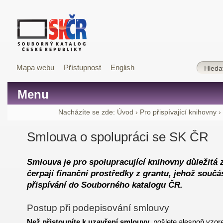
Mapa webu
Přístupnost
English
Menu
Nacházíte se zde:
Úvod
›
Pro přispívající knihovny
›
Smlouva o spolupráci se SK ČR
Smlouva je pro spolupracující knihovny důležitá 
čerpají finanční prostředky z grantu, jehož součá
přispívání do Souborného katalogu ČR.
Postup při podepisování smlouvy
Než přistoupíte k uzavření smlouvy
, pošlete alespoň
vzor