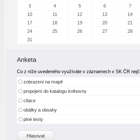
3
4
5
6
7
10
11
12
13
14
17
18
19
20
21
24
25
26
27
28
31
Anketa
Co z níže uvedeného využíváte v záznamech v SK ČR nejča
zobrazení na mapě
propojení do katalogu knihovny
citace
obálky a obsahy
plné texty