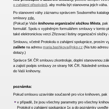
o zahájení přispívání
),
aby mohla být stanovena jejich
váha.
Po stanovení váhy záznamu správcem Souborného katalogu 
smlouvy
zde
.
(Pokud je Vaše
knihovna organizační složkou Města
, pak
formulář. Spolu s vyplněným formulářem smlouvy v tomto p
také elektronickou verzi Zřizovací listiny organizační složky
Smlouvu, včetně Protokolu o zahájení spolupráce, prosím v
zašlete
na adresu
maria.bashkova@nkp.cz
(Na tuto adresu 
dotazy.)
Správce SK ČR smlouvu zkontroluje, doplní stanovenou zá
a zajistí podpis smlouvy ze strany NK ČR. Následně smlouv
do Vaší knihovny.
poznámka:
Pokud smlouvu uzavíráte současně pro více knihoven, pak
v případě, že jsou všechny parametry pro všechny knihov
Protokol o zahájení spolupráce 1x a do poznámky uveďt