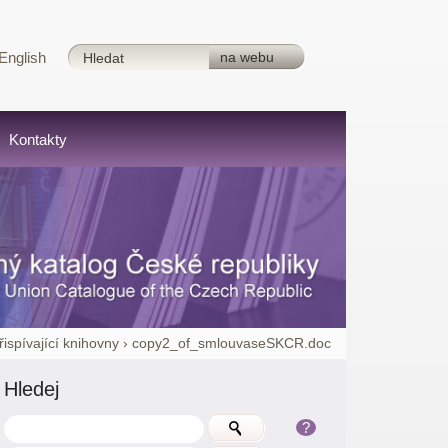
English
Kontakty
řispívající knihovny
›
copy2_of_smlouvaseSKCR.doc
Hledej
?