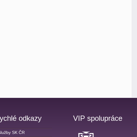
ychlé odkazy
VIP spolupráce
Služby SK ČR