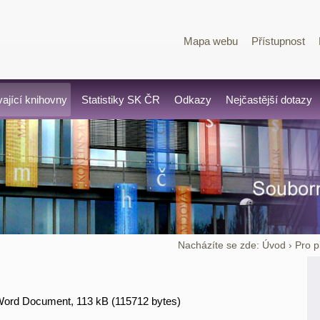
Mapa webu
Přístupnost
vající knihovny
Statistiky SK ČR
Odkazy
Nejčastější dotazy
Nacházíte se zde:
Úvod
›
Pro p
Word Document, 113 kB (115712 bytes)