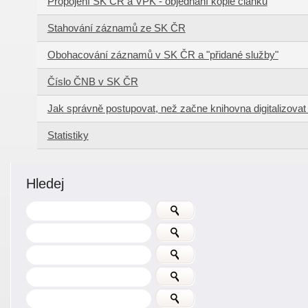
Propojení SK ČR a VPK - objednání kopie článku
Stahování záznamů ze SK ČR
Obohacování záznamů v SK ČR a "přidané služby"
Číslo ČNB v SK ČR
Jak správně postupovat, než začne knihovna digitalizova
Statistiky
Hledej