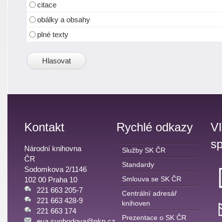
citace
obálky a obsahy
plné texty
Kontakt
Rychlé odkazy
V
sp
Národní knihovna
Služby SK ČR
ČR
Standardy
Sodomkova 2/1146
Smlouva se SK ČR
102 00 Praha 10
221 663 205-7
Centrální adresář
221 663 428-9
knihoven
221 663 174
Prezentace o SK ČR
eva.svobodova@nkp.cz