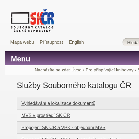
Mapa webu
Přístupnost
English
Menu
Nacházíte se zde:
Úvod
›
Pro přispívající knihovny
›
Služby Souborného katalogu ČR
Vyhledávání a lokalizace dokumentů
MVS v prostředí SK ČR
Propojení SK ČR a VPK - objednání MVS