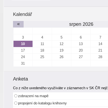
Kalendář
«
srpen 2026
3
4
5
6
7
10
11
12
13
14
17
18
19
20
21
24
25
26
27
28
31
Anketa
Co z níže uvedeného využíváte v záznamech v SK ČR nejča
zobrazení na mapě
propojení do katalogu knihovny