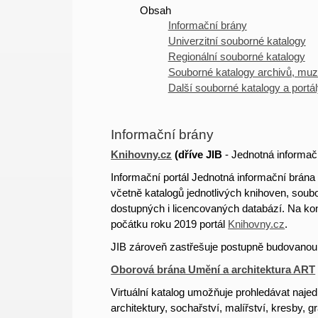
Obsah
Informační brány
Univerzitní souborné katalogy
Regionální souborné katalogy
Souborné katalogy archivů, mu
Další souborné katalogy a portá
Informační brány
Knihovny.cz
(
dříve
JIB
- Jednotná informač
Informační portál Jednotná informační brána
včetně katalogů jednotlivých knihoven, sou
dostupných i licencovaných databází.
Na kon
počátku roku 2019 portál
Knihovny.cz
.
JIB zároveň zastřešuje postupně budovanou s
Oborová brána Umění a architektura ART
Virtuální katalog umožňuje prohledávat naje
architektury, sochařství, malířství, kresby,