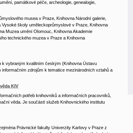
ky umění, památkové péče, archeologie, genealogie,
růmyslového musea v Praze, Knihovna Národní galerie,
na Vysoké školy uměleckoprůmyslové v Praze, Knihovna
ovna Muzea umění Olomouc, Knihovna Akademie
ního technického muzea v Praze a Knihovna
p k vybraným kvalitním českým (Knihovna Ústavu
 informačním zdrojům k tematice mezinárodních vztahů a
 věda KIV
formačních potřeb knihovníků a informačních pracovníků,
mační věda. Je součástí služeb Knihovnického institutu
jména Právnické fakulty Univerzity Karlovy v Praze z