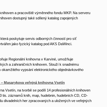
h knihoven a pracoviště výměnného fondu MKP. Na serveru
knihoven dostupný také sdílený katalog zapojených
která poskytuje servis odborných činností pro síť
ytvářen jako fyzický katalog pod AKS DaWinci.
upňuje Regionální knihovna v Karviné, umožňuje
eských a zahraničních knihoven. Slouží k snadnému
ím okamžitého vypsání elektronického objednávkového
 – Masarykova veřejná knihovna Vsetín
a Vsetín, na tvorbě se podílí 14 profesionálních knihoven
00 tis. záznamů knih, map, hudebnin, hudebních CD, CD-
du divadelních her zpracovaných a uložených ve veřejných