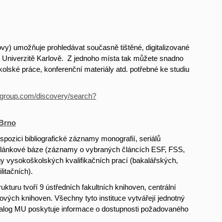
ovy) umožňuje prohledávat současně tištěné, digitalizované
a Univerzitě Karlově. Z jednoho místa tak můžete snadno
olské práce, konferenční materiály atd. potřebné ke studiu
risgroup.com/discovery/search?
 Brno
pozici bibliografické záznamy monografií, seriálů
, článkové báze (záznamy o vybraných článcích ESF, FSS,
ogy vysokoškolských kvalifikačních prací (bakalářských,
litačních).
ukturu tvoří 9 ústředních fakultních knihoven, centrální
ových knihoven. Všechny tyto instituce vytvářejí jednotný
talog MU poskytuje informace o dostupnosti požadovaného