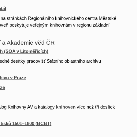
tál
n na stránkách Regionálního knihovnického centra Městské
roveň poskytuje veřejným knihovnám v regionu základní
eí a Akademie věd ČR
h (SOA v Litoměřicích)
edné desítky pracovišť Státního oblastního archivu
hivu v Praze
aze
alog Knihovny AV a katalogy
knihoven
více než tří desítek
.
h tisků 1501–1800 (BCBT)