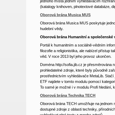
jednoho místa jedním vyhledávacím rozhraní
(katalogy knihoven, plnotextové databáze, digi
Oborová brána Musica MUS
Oborová brána Musica MUS poskytuje jednotn
hudební vědy.
Oborová brána Humanitní a společenské
Portál k humanitním a sociálně-vědním info
filozofie a religionistika, ale nabízel přístu
věd. V roce 2013 byl jeho provoz ukončen.
Doména http://sofia.jib.cz je přesměrována 
prohledatelné zdroje, které byly původně zař
prostřednictvím vyhledávače MetaLib. Stačí j
ETF najdete v tomto modulu pomocí kategorie
To samé je možné i v modulu Profi hledání, 
Oborová brána Technika TECH
Oborová brána TECH umožňuje na jednom míst
dostupné
zdroje z oblasti techniky, přírodn
vyhledávat plné texty z mnoha zdrojů.