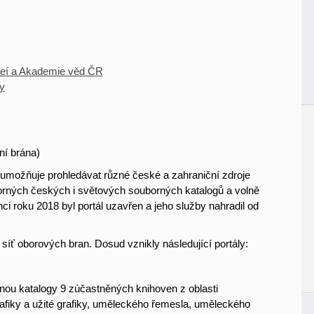
zeí a Akademie věd ČR
ly
ní brána)
 umožňuje prohledávat různé české a zahraniční zdroje
borných českých i světových souborných katalogů a volně
ci roku 2018 byl portál uzavřen a jeho služby nahradil od
íť oborových bran. Dosud vznikly následující portály:
dnou katalogy 9 zúčastněných knihoven z oblasti
 grafiky a užité grafiky, uměleckého řemesla, uměleckého