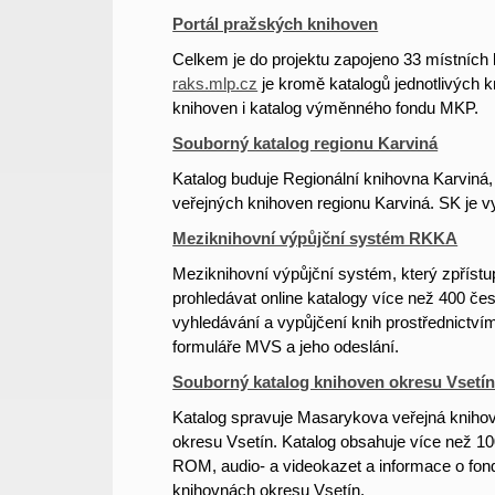
Portál pražských knihoven
Celkem je do projektu zapojeno 33 místníc
raks.mlp.cz
je kromě katalogů jednotlivých 
knihoven i katalog výměnného fondu MKP.
Souborný katalog regionu Karviná
Katalog buduje Regionální knihovna Karviná, 
veřejných knihoven regionu Karviná. SK je v
Meziknihovní výpůjční systém RKKA
Meziknihovní výpůjční systém, který zpříst
prohledávat online katalogy více než 400 č
vyhledávání a vypůjčení knih prostřednictv
formuláře MVS a jeho odeslání.
Souborný katalog knihoven okresu Vsetín
Katalog spravuje Masarykova veřejná knihovn
okresu Vsetín. Katalog obsahuje více než 1
ROM, audio- a videokazet a informace o fon
knihovnách okresu Vsetín.