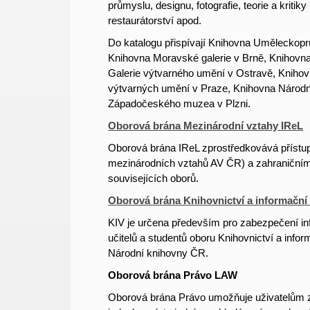
průmyslu, designu, fotografie, teorie a kriti
restaurátorství apod.
Do katalogu přispívají Knihovna Uměleckop
Knihovna Moravské galerie v Brně, Knihov
Galerie výtvarného umění v Ostravě, Knih
výtvarných umění v Praze, Knihovna Národ
Západočeského muzea v Plzni.
Oborová brána Mezinárodní vztahy IReL
Oborová brána IReL zprostředkovává přístu
mezinárodních vztahů AV ČR) a zahraničním
souvisejících oborů.
Oborová brána Knihovnictví a informační
KIV je určena především pro zabezpečení in
učitelů a studentů oboru
Knihovnictví a infor
Národní knihovny ČR.
Oborová brána Právo LAW
Oborová brána Právo umožňuje uživatelům ze