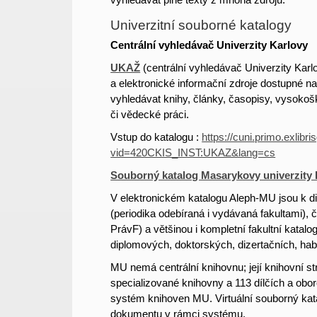
Univerzitní souborné katalogy
Centrální vyhledávač Univerzity Karlovy
UKAŽ
(centrální vyhledávač Univerzity Karl
a elektronické informační zdroje dostupné n
vyhledávat knihy, články, časopisy, vysokošk
či vědecké práci.
Vstup do katalogu :
https://cuni.primo.exlib
vid=420CKIS_INST:UKAZ&lang=cs
Souborný katalog Masarykovy univerzity
V elektronickém katalogu Aleph-MU jsou k dis
(periodika odebíraná i vydávaná fakultami)
PrávF) a většinou i kompletní fakultní katal
diplomových, doktorských, dizertačních, habi
MU nemá centrální knihovnu; její knihovní str
specializované knihovny a 113 dílčích a obor
systém knihoven MU. Virtuální souborný ka
dokumentu v rámci systému.