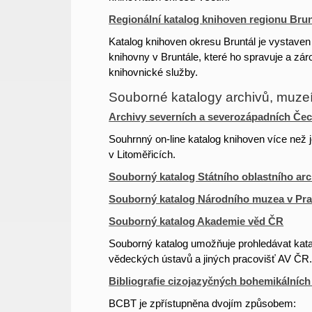
Regionální katalog knihoven regionu Brun
Katalog knihoven okresu Bruntál je vystave
knihovny v Bruntále, které ho spravuje a zá
knihovnické služby.
Souborné katalogy archivů, muz
Archivy severních a severozápadních Čec
Souhrnný on-line katalog knihoven více než j
v Litoměřicích.
Souborný katalog Státního oblastního arc
Souborný katalog Národního muzea v Pr
Souborný katalog Akademie věd ČR
Souborný katalog umožňuje prohledávat kat
vědeckých ústavů a jiných pracovišť AV ČR
Bibliografie cizojazyčných bohemikálníc
BCBT je zpřístupněna dvojím způsobem: