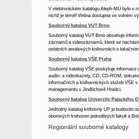
V elektronickém katalogu Aleph-MU bylo v ro
nichž je téměř třetina dostupná ve volném vý
Souborný katalog VUT Brno
Souborný katalog VUT Brno obsahuje inform
záznamů a videozáznamů, které se nacházejí 
ostatních areálových knihovnách s lokačními 
Souborný katalog VŠE Praha
Souborný katalog VŠE poskytuje informace o 
audio- a videokazety, CD, CD-ROM, dokum
informačních a knihovnických služeb VŠE v 
managementu v Jindřichově Hradci.
Souborný katalog Univerzity Palackého 
Jednotný katalog knihovny UP je budován od 
oborových knihoven jednotlivých fakult a Bri
Regionální souborné katalogy