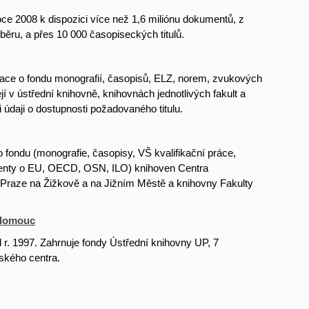
ce 2008 k dispozici více než 1,6 miliónu dokumentů, z
běru, a přes 10 000 časopiseckých titulů.
ace o fondu monografií, časopisů, ELZ, norem, zvukových
v ústřední knihovně, knihovnách jednotlivých fakult a
údaji o dostupnosti požadovaného titulu.
fondu (monografie, časopisy, VŠ kvalifikační práce,
enty o EU, OECD, OSN, ILO) knihoven Centra
Praze na Žižkově a na Jižním Městě a knihovny Fakulty
Olomouc
r. 1997. Zahrnuje fondy Ústřední knihovny UP, 7
tského centra.