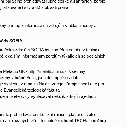
m paralelně prohledávat různé české a zahraniční zdroje
talizované tisky atd.) z oblasti práva.
ý přístup k informačním zdrojům v oblasti hudby a
 vědy SOFIA
rmačním zdrojům SOFIA byl zaměřen na obory teologie,
p také k dalším informačním zdrojům týkajících se sociálních
na MetaLib UK -
http://metalib.cuni.cz
. Všechny
azeny v bráně Sofia, jsou dostupné i nadále
e vyhledat v modulu Nalézt zdroje. Zdroje specifické pro
 Evangelická teologická fakulta.
kde můžete vždy vyhledávat několik zdrojů najednou.
ě prohledávat české i zahraniční, placené i volně
ích a aplikovaných věd. Jednotné rozhraní TECHu umožňuje