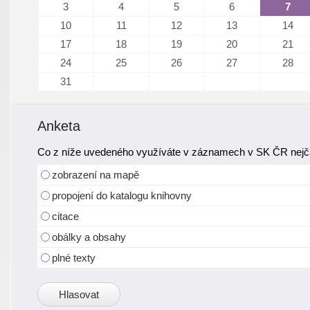
3
4
5
6
7
10
11
12
13
14
17
18
19
20
21
24
25
26
27
28
31
Anketa
Co z níže uvedeného využíváte v záznamech v SK ČR nejča
zobrazení na mapě
propojení do katalogu knihovny
citace
obálky a obsahy
plné texty