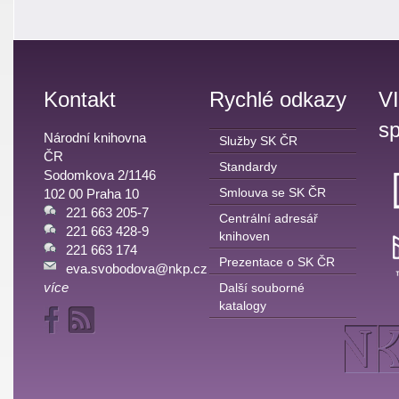
Kontakt
Rychlé odkazy
V
sp
Národní knihovna
Služby SK ČR
ČR
Standardy
Sodomkova 2/1146
Smlouva se SK ČR
102 00 Praha 10
221 663 205-7
Centrální adresář
221 663 428-9
knihoven
221 663 174
Prezentace o SK ČR
eva.svobodova@nkp.cz
více
Další souborné
katalogy