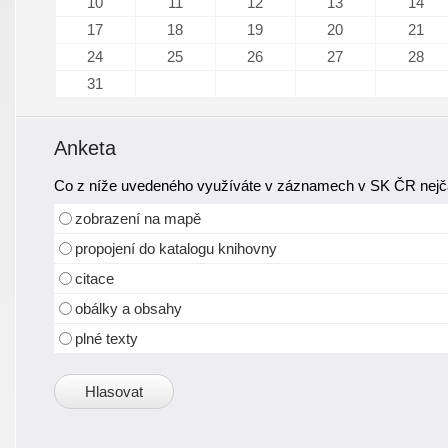
10
11
12
13
14
17
18
19
20
21
24
25
26
27
28
31
Anketa
Co z níže uvedeného využíváte v záznamech v SK ČR nejča
zobrazení na mapě
propojení do katalogu knihovny
citace
obálky a obsahy
plné texty