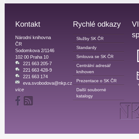
Kontakt
Rychlé odkazy
V
sp
Národní knihovna
Služby SK ČR
ČR
Standardy
Sodomkova 2/1146
Smlouva se SK ČR
102 00 Praha 10
221 663 205-7
Centrální adresář
221 663 428-9
knihoven
221 663 174
Prezentace o SK ČR
eva.svobodova@nkp.cz
více
Další souborné
katalogy