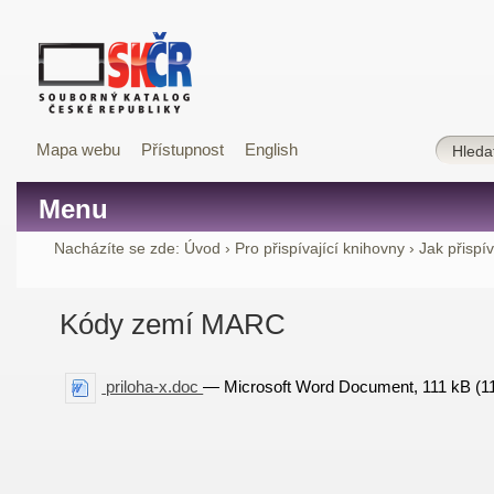
Mapa webu
Přístupnost
English
Menu
Nacházíte se zde:
Úvod
›
Pro přispívající knihovny
›
Jak přispí
Kódy zemí MARC
priloha-x.doc
— Microsoft Word Document, 111 kB (1