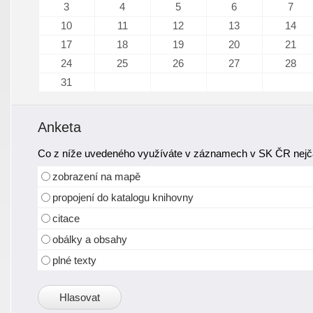
3
4
5
6
7
10
11
12
13
14
17
18
19
20
21
24
25
26
27
28
31
Anketa
Co z níže uvedeného využíváte v záznamech v SK ČR nejča
zobrazení na mapě
propojení do katalogu knihovny
citace
obálky a obsahy
plné texty