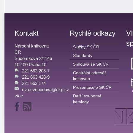
Kontakt
Rychlé odkazy
V
sp
Národní knihovna
Služby SK ČR
ČR
Standardy
Sodomkova 2/1146
Smlouva se SK ČR
102 00 Praha 10
221 663 205-7
Centrální adresář
221 663 428-9
knihoven
221 663 174
Prezentace o SK ČR
eva.svobodova@nkp.cz
více
Další souborné
katalogy