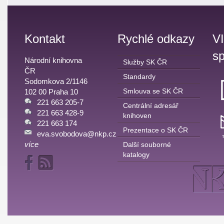
Kontakt
Rychlé odkazy
V
sp
Národní knihovna
Služby SK ČR
ČR
Standardy
Sodomkova 2/1146
Smlouva se SK ČR
102 00 Praha 10
221 663 205-7
Centrální adresář
221 663 428-9
knihoven
221 663 174
Prezentace o SK ČR
eva.svobodova@nkp.cz
více
Další souborné
katalogy