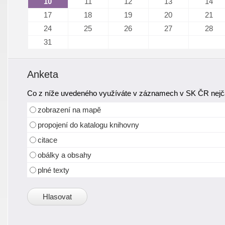
10
11
12
13
14
17
18
19
20
21
24
25
26
27
28
31
Anketa
Co z níže uvedeného využíváte v záznamech v SK ČR nejča
zobrazení na mapě
propojení do katalogu knihovny
citace
obálky a obsahy
plné texty