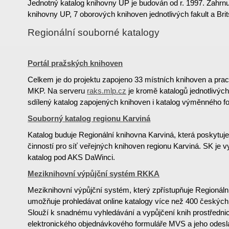
Jednotný katalog knihovny UP je budován od r. 1997. Zahrnu
knihovny UP, 7 oborových knihoven jednotlivých fakult a Bri
Regionální souborné katalogy
Portál pražských knihoven
Celkem je do projektu zapojeno 33 místních knihoven a pr
MKP. Na serveru
raks.mlp.cz
je kromě katalogů jednotlivýc
sdílený katalog zapojených knihoven i katalog výměnného 
Souborný katalog regionu Karviná
Katalog buduje Regionální knihovna Karviná, která poskytuj
činností pro síť veřejných knihoven regionu Karviná. SK je v
katalog pod AKS DaWinci.
Meziknihovní výpůjční systém RKKA
Meziknihovní výpůjční systém, který zpřístupňuje Regionáln
umožňuje prohledávat online katalogy více než 400 českých
Slouží k snadnému vyhledávání a vypůjčení knih prostředn
elektronického objednávkového formuláře MVS a jeho odesl