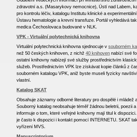
zdravotní a.s. (Masarykovy nemocnice), Ústí nad Labem, ka
pro kontrolu léčiv, katalogu Institutu klinické a experimentál
Ústavu hematologie a krevní transfuze. Portál vyhledává také
medica Čechoslovaca budované v NLK.
VPK - Virtuální polytechnická knihovna
Virtuální polytechnická knihovna sjednocuje v
souborném ka
než 50 českých knihoven, z nichž
40 knihoven
nabízí své f
ostatní knihovny nabízejí své služby prostřednictvím klasi
služeb. Prostřednictvím VPK lze získávat kopie článků z č
souborném katalogu VPK, aniž byste museli fyzicky navštívi
vlastní.
Katalog SKAT
Obsahuje záznamy odborné literatury pro dospělé i mládež a r
Souborný katalog neobsahuje téměř žádnou beletrii, poezii a
informuje o tom, které veřejné knihovny mají titul k dispozic
je často k dispozici i kontakt pomocí INTERNETU. SKAT tak
vyřízení MVS.
Manuscriptorium