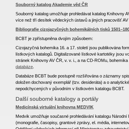
Souborný katalog Akademie věd ČR
Souborný katalog umožňuje prohledávat katalog Knihovny A
více než tří desítek vědeckých ústavů a jiných pracovišť A
Bibliografie cizojazyčných bohemikálních tisků 1501–1
BCBT je zpřístupněna dvojím způsobem:
Cizojazyčná bohemika 16. a 17. století jsou publikována f
lístkových katalogů. Digitalizované lístkové kartotéky jsou 
stránek Knihovny AV ČR, v. v. i., a na CD-ROMu, bohemika 1
databáze
.
Databáze BCBT bude postupně rozšiřována o záznamy spisů
doložen dochovaný exemplář (tzv. desideráta) a o analytick
nepodchycených v původním v lístkovém katalogu BCBT.
Další souborné katalogy a portály
Medicínská virtuální knihovna MEDVIK
Medvik umožňuje současné prohledávání katalogu Národní 
(monografie, časopisy, grantové zprávy, el. média, internetov
Oddělení vědeckých informací při Ministerstvu zdravotnictv