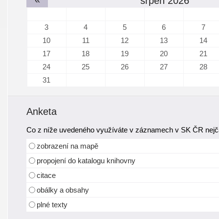
srpen 2026
3
4
5
6
7
10
11
12
13
14
17
18
19
20
21
24
25
26
27
28
31
Anketa
Co z níže uvedeného využíváte v záznamech v SK ČR nejča
zobrazení na mapě
propojení do katalogu knihovny
citace
obálky a obsahy
plné texty