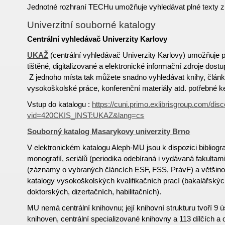
Jednotné rozhraní TECHu umožňuje vyhledávat plné texty z
Univerzitní souborné katalogy
Centrální vyhledávač Univerzity Karlovy
UKAŽ
(centrální vyhledávač Univerzity Karlovy) umožňuje 
tištěné, digitalizované a elektronické informační zdroje dost
Z jednoho místa tak můžete snadno vyhledávat knihy, článk
vysokoškolské práce, konferenční materiály atd. potřebné ke
Vstup do katalogu :
https://cuni.primo.exlibrisgroup.com/dis
vid=420CKIS_INST:UKAZ&lang=cs
Souborný katalog Masarykovy univerzity Brno
V elektronickém katalogu Aleph-MU jsou k dispozici bibliog
monografií, seriálů (periodika odebíraná i vydávaná fakultam
(záznamy o vybraných článcích ESF, FSS, PrávF) a většinou 
katalogy vysokoškolských kvalifikačních prací (bakalářský
doktorských, dizertačních, habilitačních).
MU nemá centrální knihovnu; její knihovní strukturu tvoří 9 ú
knihoven, centrální specializované knihovny a 113 dílčích a