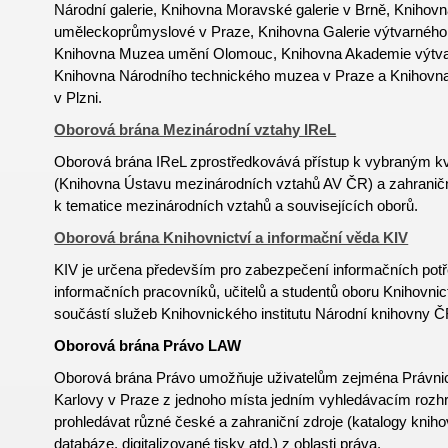
Národní galerie, Knihovna Moravské galerie v Brně, Knihov
uměleckoprůmyslové v Praze, Knihovna Galerie výtvarného
Knihovna Muzea umění Olomouc, Knihovna Akademie výtva
Knihovna Národního technického muzea v Praze a Knihov
v Plzni.
Oborová brána Mezinárodní vztahy IReL
Oborová brána IReL zprostředkovává přístup k vybraným k
(Knihovna Ústavu mezinárodních vztahů AV ČR) a zahrani
k tematice mezinárodních vztahů a souvisejících oborů.
Oborová brána Knihovnictví a informační věda KIV
KIV je určena především pro zabezpečení informačních potř
informačních pracovníků, učitelů a studentů oboru
Knihovnic
součástí služeb Knihovnického institutu Národní knihovny Č
Oborová brána Právo LAW
Oborová brána Právo umožňuje uživatelům zejména Právnick
Karlovy v Praze z jednoho místa jedním vyhledávacím rozh
prohledávat různé české a zahraniční zdroje (katalogy kniho
databáze, digitalizované tisky atd.) z oblasti práva.