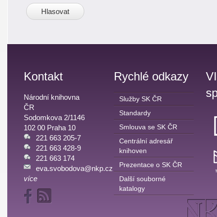
Kontakt
Rychlé odkazy
V
sp
Národní knihovna
Služby SK ČR
ČR
Standardy
Sodomkova 2/1146
Smlouva se SK ČR
102 00 Praha 10
221 663 205-7
Centrální adresář
221 663 428-9
knihoven
221 663 174
Prezentace o SK ČR
eva.svobodova@nkp.cz
více
Další souborné
katalogy