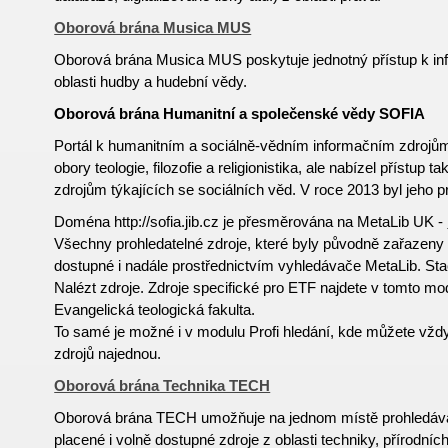
Oborová brána Musica MUS
Oborová brána Musica MUS poskytuje jednotný přístup k i
oblasti hudby a hudební vědy.
Oborová brána Humanitní a společenské vědy SOFIA
Portál k humanitním a sociálně-vědním informačním zdroj
obory teologie, filozofie a religionistika, ale nabízel přístup
zdrojům týkajících se sociálních věd. V roce 2013 byl jeho 
Doména http://sofia.jib.cz je přesměrována na MetaLib UK -
Všechny prohledatelné zdroje, které byly původně zařazeny 
dostupné i nadále prostřednictvím vyhledávače MetaLib. Sta
Nalézt zdroje. Zdroje specifické pro ETF najdete v tomto m
Evangelická teologická fakulta.
To samé je možné i v modulu Profi hledání, kde můžete vždy
zdrojů najednou.
Oborová brána Technika TECH
Oborová brána TECH umožňuje na jednom místě prohledávat
placené i volně
dostupné
zdroje z oblasti techniky, přírodníc