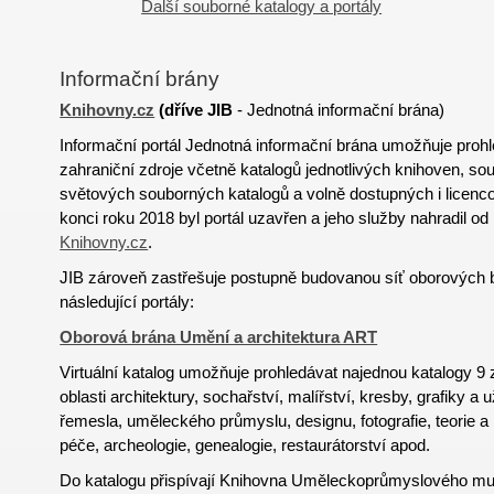
Další souborné katalogy a portály
Informační brány
Knihovny.cz
(
dříve
JIB
- Jednotná informační brána)
Informační portál Jednotná informační brána umožňuje proh
zahraniční zdroje včetně katalogů jednotlivých knihoven, s
světových souborných katalogů a volně dostupných i licen
konci roku 2018 byl portál uzavřen a jeho služby nahradil od
Knihovny.cz
.
JIB zároveň zastřešuje postupně budovanou síť oborových 
následující portály:
Oborová brána Umění a architektura ART
Virtuální katalog umožňuje prohledávat najednou katalogy 
oblasti architektury, sochařství, malířství, kresby, grafiky a 
řemesla, uměleckého průmyslu, designu, fotografie, teorie a
péče, archeologie, genealogie, restaurátorství apod.
Do katalogu přispívají Knihovna Uměleckoprůmyslového mu