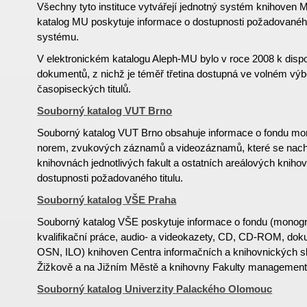
Všechny tyto instituce vytvářejí jednotný systém knihoven M
katalog MU poskytuje informace o dostupnosti požadované
systému.
V elektronickém katalogu Aleph-MU bylo v roce 2008 k dispoz
dokumentů, z nichž je téměř třetina dostupná ve volném výb
časopiseckých titulů.
Souborný katalog VUT Brno
Souborný katalog VUT Brno obsahuje informace o fondu mon
norem, zvukových záznamů a videozáznamů, které se nachá
knihovnách jednotlivých fakult a ostatních areálových knihov
dostupnosti požadovaného titulu.
Souborný katalog VŠE Praha
Souborný katalog VŠE poskytuje informace o fondu (monogr
kvalifikační práce, audio- a videokazety, CD, CD-ROM, d
OSN, ILO) knihoven Centra informačních a knihovnických 
Žižkově a na Jižním Městě a knihovny Fakulty managementu
Souborný katalog Univerzity Palackého Olomouc