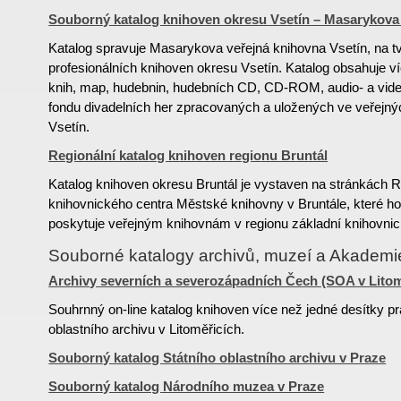
Souborný katalog knihoven okresu Vsetín – Masarykova 
Katalog spravuje Masarykova veřejná knihovna Vsetín, na tv
profesionálních knihoven okresu Vsetín. Katalog obsahuje v
knih, map, hudebnin, hudebních CD, CD-ROM, audio- a vide
fondu divadelních her zpracovaných a uložených ve veřejn
Vsetín.
Regionální katalog knihoven regionu Bruntál
Katalog knihoven okresu Bruntál je vystaven na stránkách R
knihovnického centra Městské knihovny v Bruntále, které h
poskytuje veřejným knihovnám v regionu základní knihovnic
Souborné katalogy archivů, muzeí a Akadem
Archivy severních a severozápadních Čech (SOA v Litom
Souhrnný on-line katalog knihoven více než jedné desítky pr
oblastního archivu v Litoměřicích.
Souborný katalog Státního oblastního archivu v Praze
Souborný katalog Národního muzea v Praze