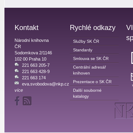
Kontakt
Rychlé odkazy
V
sp
Národní knihovna
Služby SK ČR
ČR
Standardy
Sodomkova 2/1146
Smlouva se SK ČR
102 00 Praha 10
221 663 205-7
Centrální adresář
221 663 428-9
knihoven
221 663 174
Prezentace o SK ČR
eva.svobodova@nkp.cz
více
Další souborné
katalogy