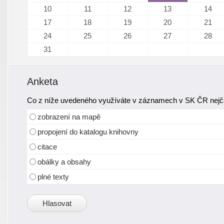
10
11
12
13
14
17
18
19
20
21
24
25
26
27
28
31
Anketa
Co z níže uvedeného využíváte v záznamech v SK ČR nejča
zobrazení na mapě
propojení do katalogu knihovny
citace
obálky a obsahy
plné texty