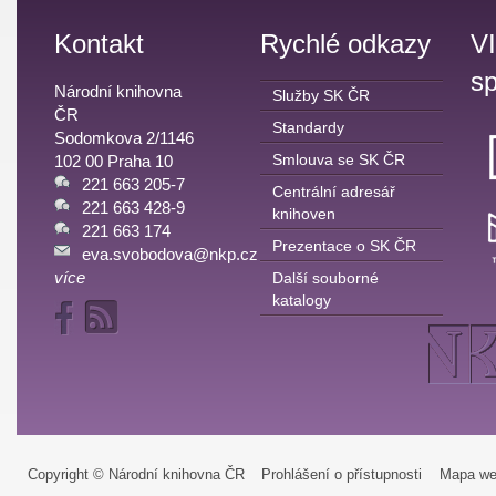
Kontakt
Rychlé odkazy
V
sp
Národní knihovna
Služby SK ČR
ČR
Standardy
Sodomkova 2/1146
Smlouva se SK ČR
102 00 Praha 10
221 663 205-7
Centrální adresář
221 663 428-9
knihoven
221 663 174
Prezentace o SK ČR
eva.svobodova@nkp.cz
více
Další souborné
katalogy
Copyright © Národní knihovna ČR
Prohlášení o přístupnosti
Mapa we