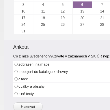
3
4
5
6
7
10
11
12
13
14
17
18
19
20
21
24
25
26
27
28
31
Anketa
Co z níže uvedeného využíváte v záznamech v SK ČR nejča
zobrazení na mapě
propojení do katalogu knihovny
citace
obálky a obsahy
plné texty