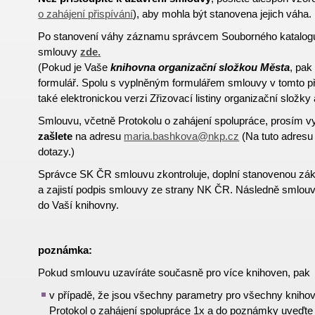
o zahájení přispívání
),
aby mohla být stanovena jejich
váha.
Po stanovení váhy záznamu správcem Souborného katalogu 
smlouvy
zde
.
(Pokud je Vaše
knihovna organizační složkou Města
, pak
formulář. Spolu s vyplněným formulářem smlouvy v tomto p
také elektronickou verzi Zřizovací listiny organizační složky
Smlouvu, včetně Protokolu o zahájení spolupráce, prosím v
zašlete
na adresu
maria.bashkova@nkp.cz
(Na tuto adresu 
dotazy.)
Správce SK ČR smlouvu zkontroluje, doplní stanovenou zá
a zajistí podpis smlouvy ze strany NK ČR. Následně smlouv
do Vaší knihovny.
poznámka:
Pokud smlouvu uzavíráte současně pro více knihoven, pak
v případě, že jsou všechny parametry pro všechny knihov
Protokol o zahájení spolupráce 1x a do poznámky uveďt