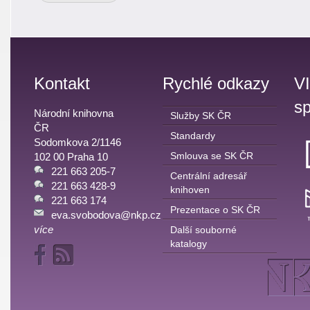
Kontakt
Rychlé odkazy
V
sp
Národní knihovna
Služby SK ČR
ČR
Standardy
Sodomkova 2/1146
Smlouva se SK ČR
102 00 Praha 10
221 663 205-7
Centrální adresář
221 663 428-9
knihoven
221 663 174
Prezentace o SK ČR
eva.svobodova@nkp.cz
více
Další souborné
katalogy