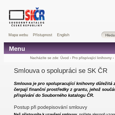
Mapa webu
Přístupnost
English
Menu
Nacházíte se zde:
Úvod
›
Pro přispívající knihovny
›
Smlouva o spolupráci se SK ČR
Smlouva je pro spolupracující knihovny důležitá 
čerpají finanční prostředky z grantu, jehož součá
přispívání do Souborného katalogu ČR.
Postup při podepisování smlouvy
Než přistoupíte k uzavření smlouvy
, pošlete alespoň
vzor