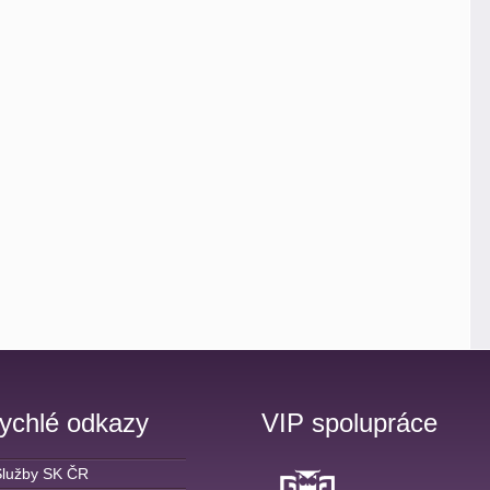
ychlé odkazy
VIP spolupráce
Služby SK ČR