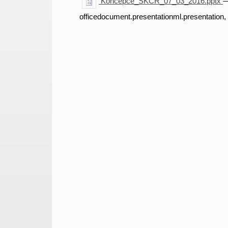
Koncepce_SKCR_07_03_2016.pptx
—
officedocument.presentationml.presentation,