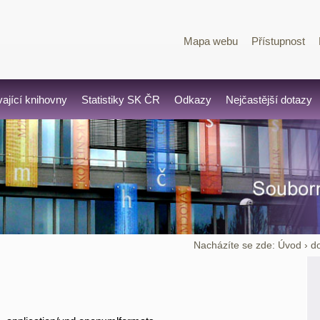
Mapa webu
Přístupnost
vající knihovny
Statistiky SK ČR
Odkazy
Nejčastější dotazy
Nacházíte se zde:
Úvod
›
d