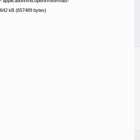
 application/vnd.openxmlformats-
 642 kB (657489 bytes)